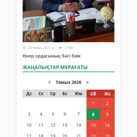
24 тамыз 2021 ж.
3 649
Өнер ордасының бәсі биік
ЖАҢАЛЫҚТАР МҰРАҒАТЫ
«
Тамыз 2026 »
Дс
Сс
Ср
Бс
Жм
Сб
Жс
1
2
3
4
5
6
7
8
9
10
11
12
13
14
15
16
17
18
19
20
21
22
23