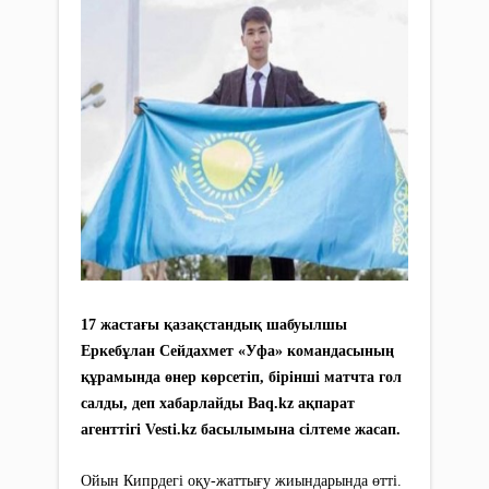
17 жастағы қазақстандық шабуылшы
Еркебұлан Сейдахмет «Уфа» командасының
құрамында өнер көрсетіп, бірінші матчта гол
салды, деп хабарлайды Вaq.kz ақпарат
агенттігі Vesti.kz басылымына сілтеме жасап.
Ойын Кипрдегі оқу-жаттығу жиындарында өтті.