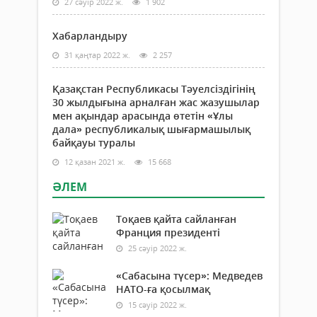
27 сәуір 2022 ж.
1 902
Хабарландыру
31 қаңтар 2022 ж.
2 257
Қазақстан Республикасы Тәуелсіздігінің
30 жылдығына арналған жас жазушылар
мен ақындар арасында өтетін «Ұлы
дала» республикалық шығармашылық
байқауы туралы
12 қазан 2021 ж.
15 668
ӘЛЕМ
Тоқаев қайта сайланған
Франция президенті
25 сәуір 2022 ж.
«Сабасына түсер»: Медведев
НАТО-ға қосылмақ
15 сәуір 2022 ж.