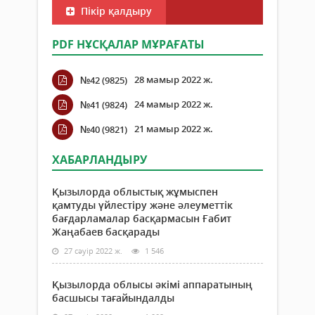
Пікір қалдыру
PDF НҰСҚАЛАР МҰРАҒАТЫ
28 мамыр 2022 ж.
№42 (9825)
24 мамыр 2022 ж.
№41 (9824)
21 мамыр 2022 ж.
№40 (9821)
ХАБАРЛАНДЫРУ
Қызылорда облыстық жұмыспен
қамтуды үйлестіру және әлеуметтік
бағдарламалар басқармасын Ғабит
Жаңабаев басқарады
27 сәуір 2022 ж.
1 546
Қызылорда облысы әкімі аппаратының
басшысы тағайындалды