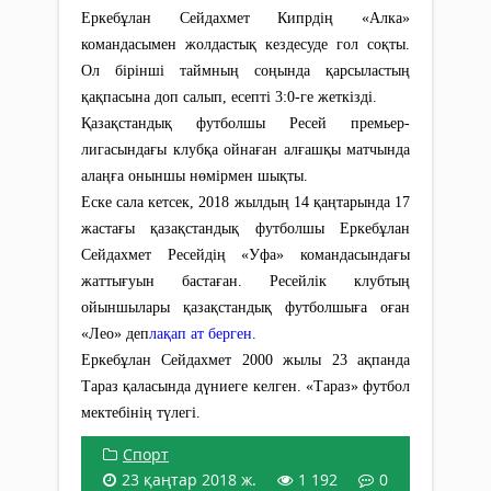
Еркебұлан Сейдахмет Кипрдің «Алка»
командасымен жолдастық кездесуде гол соқты.
Ол бірінші таймның соңында қарсыластың
қақпасына доп салып, есепті 3:0-ге жеткізді.
Қазақстандық футболшы Ресей премьер-
лигасындағы клубқа ойнаған алғашқы матчында
алаңға оныншы нөмірмен шықты.
Еске сала кетсек, 2018 жылдың 14 қаңтарында 17
жастағы қазақстандық футболшы Еркебұлан
Сейдахмет Ресейдің «Уфа» командасындағы
жаттығуын бастаған. Ресейлік клубтың
ойыншылары қазақстандық футболшыға оған
«Лео» деп
лақап ат берген
.
Еркебұлан Сейдахмет 2000 жылы 23 ақпанда
Тараз қаласында дүниеге келген. «Тараз» футбол
мектебінің түлегі.
Спорт
23 қаңтар 2018 ж.
1 192
0