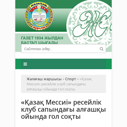
Жалағаш жаршысы
»
Спорт
» «Қазақ
Мессиі» ресейлік клуб сапындағы
алғашқы ойында гол соқты
«Қазақ Мессиі» ресейлік
клуб сапындағы алғашқы
ойында гол соқты