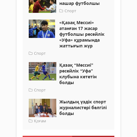
нашар футболшы
Спорт
«Қазақ Мессиі»
атанған 17 жасар
футболшы ресейлік
«Уфа» құрамында
жаттығып жүр
Спорт
Қазақ “Мессиі”
ресейлік “Уфа”
клубына кететін
болды
Спорт
Жылдың үздік спорт
журналистері белгілі
болды
Қоғам