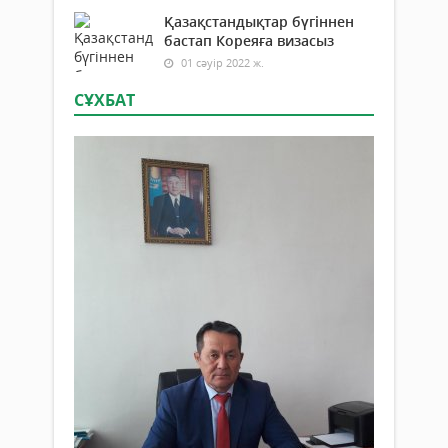
Қазақстандықтар бүгіннен
бастап Кореяға визасыз
01 сәуір 2022 ж.
СҰХБАТ