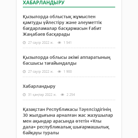
ХАБАРЛАНДЫРУ
Қызылорда облыстық жұмыспен
қамтуды үйлестіру және әлеуметтік
бағдарламалар басқармасын Ғабит
Жаңабаев басқарады
27 сәуір 2022 ж.
1 541
Қызылорда облысы әкімі аппаратының
басшысы тағайындалды
27 сәуір 2022 ж.
1 900
Хабарландыру
31 қаңтар 2022 ж.
2 254
Қазақстан Республикасы Тәуелсіздігінің
30 жылдығына арналған жас жазушылар
мен ақындар арасында өтетін «Ұлы
дала» республикалық шығармашылық
байқауы туралы