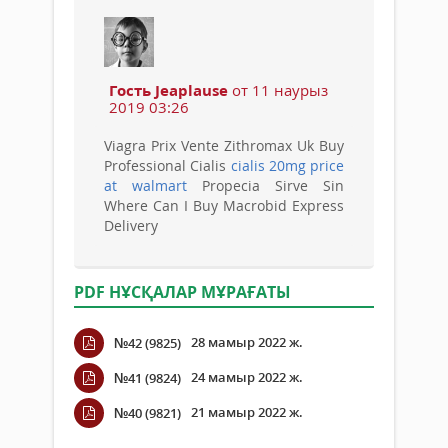
Гость Jeaplause
от 11 наурыз
2019 03:26
Viagra Prix Vente Zithromax Uk Buy
Professional Cialis
cialis 20mg price
at walmart
Propecia Sirve Sin
Where Can I Buy Macrobid Express
Delivery
PDF НҰСҚАЛАР МҰРАҒАТЫ
28 мамыр 2022 ж.
№42 (9825)
24 мамыр 2022 ж.
№41 (9824)
21 мамыр 2022 ж.
№40 (9821)