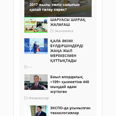
2017 жылы көлік салығын
қалай төлеу керек?
ШАРУАСЫ ШИРАҚ
ЖАЛАҒАШ
Экономика
ҚАЛА ӘКІМІ
БҮЛДІРШІНДЕРДІ
ЖАҢА ЖЫЛ
МЕРЕКЕСІМЕН
ҚҰТТЫҚТАДЫ
---
Биыл елордалық
«109» қызметіне 440
мыңдай адам
жүгінген
Жаңалықтар
ЭКСПО-да ұсынылған
технологиялар