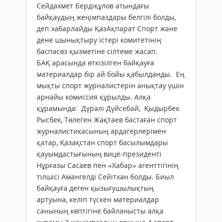
Сейдахмет Бердіқұлов атындағы
байқаудың жеңімпаздары белгілі болды,
деп хабарлайды ҚазАқпарат Спорт және
дене шынықтыру істері комитетінің
баспасөз қызметіне сілтеме жасап.
БАҚ арасында өткізілген байқауға
материалдар бір ай бойы қабылданды. Ең
мықты спорт журналистерін анықтау үшін
арнайы комиссия құрылды. Алқа
құрамында: Дүрәлі Дүйсебай, Қыдырбек
Рысбек, Төлеген Жақтаев бастаған спорт
журналистикасының ардагерлерімен
қатар, Қазақстан спорт басылымдары
қауымдастығының вице-президенті
Нұрғазы Сасаев пен «Хабар» агенттігінің
тілшісі Амангелді Сейітхан болды. Биыл
байқауға деген қызығушылықтың
артуына, келіп түскен материалдар
санының көптігіне байланысты алқа