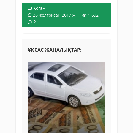
Қоғам
26 желтоқсан 2017 ж.
1 692
2
ҰҚСАС ЖАҢАЛЫҚТАР: