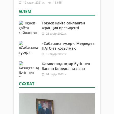
12 қазан 2021 ж.
15 655
ӘЛЕМ
Тоқаев қайта сайланған
Франция президенті
25 сәуір 2022 ж.
«Сабасына түсер»: Медведев
НАТО-ға қосылмақ
15 сәуір 2022 ж.
Қазақстандықтар бүгіннен
бастап Кореяға визасыз
01 сәуір 2022 ж.
СҰХБАТ