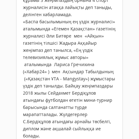
құрамы 3 жеңімпаздың орнына 4 спорт
журналисін атаққа лайықты деп таныды,
делінген хабарламада.
«Баспа басылымының ең үздік журналисі»
аталымында «Егемен Қазақстан» газетінің
журналисі Әли Битөре мен «Айқын»
газетінің тілшісі Жадыра Аққайыр
жеңімпаз деп танылса, «Ең үздік
телевизиялық жұмыс авторы»
аталымында Лариса Гречихина
(«Хабар24» ) мен Ақсындар Табылдының
(«Қазақстан ҰТА - Mangystay») жұмыстары
үздік деп танылды. Байқау жеңімпаздары
2018 жылы Сейдахмет Бердіқұлов
атындағы футболдан өтетін мини-турнир
барысында салтанатты түрде
марапатталады. Жүлдегерлер
С.Бердіқұлов атындағы арнайы төсбелгі,
диплом және ақшалай сыйлыққа ие
болады.