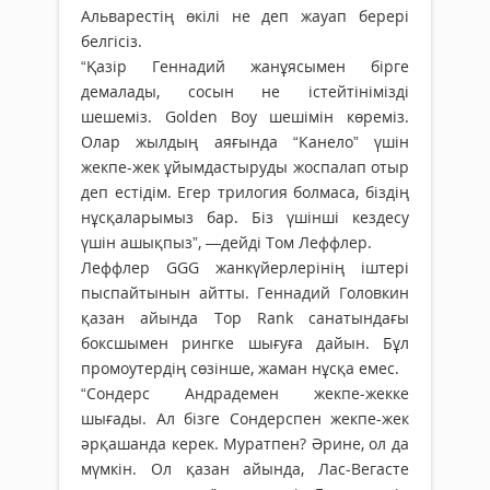
Альварестің өкілі не деп жауап берері
белгісіз.
“Қазір Геннадий жанұясымен бірге
демалады, сосын не істейтінімізді
шешеміз. Golden Boy шешімін көреміз.
Олар жылдың аяғында “Канело” үшін
жекпе-жек ұйымдастыруды жоспалап отыр
деп естідім. Егер трилогия болмаса, біздің
нұсқаларымыз бар. Біз үшінші кездесу
үшін ашықпыз”, —дейді Том Леффлер.
Леффлер GGG жанкүйерлерінің іштері
пыспайтынын айтты. Геннадий Головкин
қазан айында Top Rank санатындағы
боксшымен рингке шығуға дайын. Бұл
промоутердің сөзінше, жаман нұсқа емес.
“Сондерс Андрадемен жекпе-жекке
шығады. Ал бізге Сондерспен жекпе-жек
әрқашанда керек. Муратпен? Әрине, ол да
мүмкін. Ол қазан айында, Лас-Вегасте