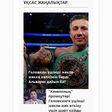
ҰҚСАС ЖАҢАЛЫҚТАР:
Головкин үшінші жекпе-
жекке келісімін берді.
Альварес дайын ба?
"Канелоның"
промоутері
Головкинге үшінші
жекпе-жек өткізу
үшін шарт қойды