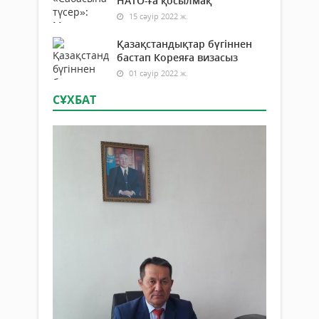
НАТО-ға қосылмақ
15 сәуір 2022 ж.
Қазақстандықтар бүгіннен
бастап Кореяға визасыз
01 сәуір 2022 ж.
СҰХБАТ