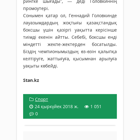
рингке шығады”, — деді Головкиннің
промоутері.
Сонымен қатар ол, Геннадий Головкинде
лауазымдардың жоқтығы қазақстандық
боксшы үшін қазіргі уақытта керісінше
тиімді екенін айтты. Себебі, боксшы енді
міндетті жекпе-жектерден босатылды.
Біздің чемпионымыздың өз-өзін қалыпқа
келтіруге, жаттығуға, қысымнан арылуға
уақыты көбейді.
Stan.kz
Спорт
24 қыркүйек 2018 ж.
1 051
0