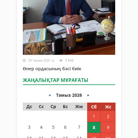
24 тамыз 2021 ж.
3 649
Өнер ордасының бәсі биік
ЖАҢАЛЫҚТАР МҰРАҒАТЫ
«
Тамыз 2026 »
Дс
Сс
Ср
Бс
Жм
Сб
Жс
1
2
3
4
5
6
7
8
9