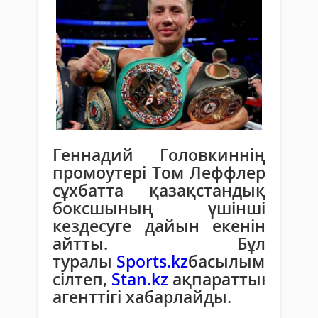
Геннадий Головкиннің
промоутері Том Леффлер
сұхбатта қазақстандық
боксшының үшінші
кездесуге дайын екенін
айтты. Бұл
туралы
Sports.kz
басылымына
сілтеп,
Stan.kz
ақпараттық
агенттігі хабарлайды.