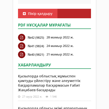
Пікір қалдыру
PDF НҰСҚАЛАР МҰРАҒАТЫ
28 мамыр 2022 ж.
№42 (9825)
24 мамыр 2022 ж.
№41 (9824)
21 мамыр 2022 ж.
№40 (9821)
ХАБАРЛАНДЫРУ
Қызылорда облыстық жұмыспен
қамтуды үйлестіру және әлеуметтік
бағдарламалар басқармасын Ғабит
Жаңабаев басқарады
27 сәуір 2022 ж.
1 546
Қызылорда облысы әкімі аппаратының