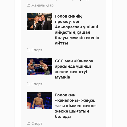
Жаңалықтар
Головкиннің
промоутері
Альвареспен үшінші
айқастың қашан
болуы мүмкін екенін
айтты
Спорт
GGG мен «Канело»
арасында үшінші
жекпе-жек өтуі
мүмкін
Спорт
Головкин
«Канелоны» жеңсе,
тағы кіммен жекпе-
жекке шығатын
болады
Спорт