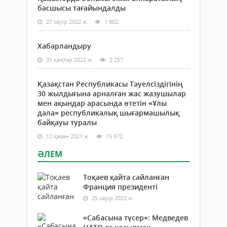
басшысы тағайындалды
27 сәуір 2022 ж.
1 902
Хабарландыру
31 қаңтар 2022 ж.
2 257
Қазақстан Республикасы Тәуелсіздігінің
30 жылдығына арналған жас жазушылар
мен ақындар арасында өтетін «Ұлы
дала» республикалық шығармашылық
байқауы туралы
12 қазан 2021 ж.
15 672
ӘЛЕМ
Тоқаев қайта сайланған
Франция президенті
25 сәуір 2022 ж.
«Сабасына түсер»: Медведев