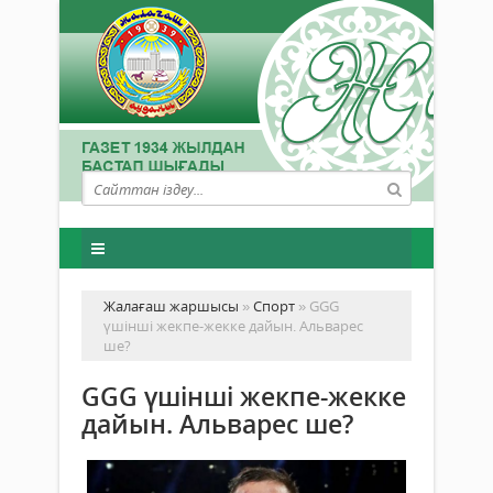
Жалағаш жаршысы
»
Спорт
» GGG
үшінші жекпе-жекке дайын. Альварес
ше?
GGG үшінші жекпе-жекке
дайын. Альварес ше?