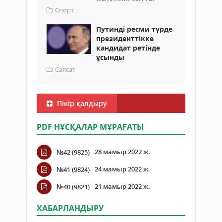
Спорт
Путинді ресми түрде
президенттікке
кандидат ретінде
ұсынды
Саясат
Пікір қалдыру
PDF НҰСҚАЛАР МҰРАҒАТЫ
28 мамыр 2022 ж.
№42 (9825)
24 мамыр 2022 ж.
№41 (9824)
21 мамыр 2022 ж.
№40 (9821)
ХАБАРЛАНДЫРУ