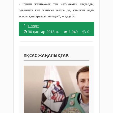
«Бірінші жекпе-жек тең нәтижемен аяқталды,
реваншта кім жеңіске жетсе де, ұтылған адам
есесін қайтарғысы келеді»”, – деді ол.
Спорт
30 қаңтар 2018 ж.
1 049
0
ҰҚСАС ЖАҢАЛЫҚТАР: