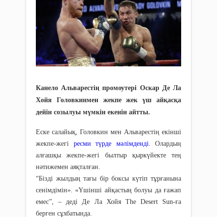
Канело Альварестің промоутері Оскар Де Ла
Хойя Головкинмен жекпе жек үш айқасқа
дейін созылуы мүмкін екенін айтты.
Еске салайық, Головкин мен Альварестің екінші
жекпе-жегі
ресми түрде мәлімденді
. Олардың
алғашқы жекпе-жегі былтыр қыркүйекте тең
нәтижемен аяқталған.
“Бізді жылдың тағы бір боксы күтіп тұрғанына
сенімдімін». «Үшінші айқастың болуы да ғажап
емес”, – деді Де Ла Хойя The Desert Sun-ға
берген сұхбатында.