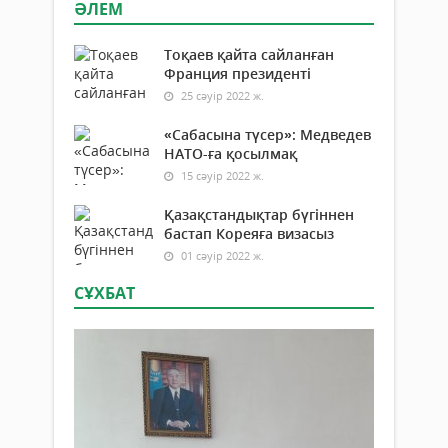
ӘЛЕМ
Тоқаев қайта сайланған
Франция президенті
25 сәуір 2022 ж.
«Сабасына түсер»: Медведев
НАТО-ға қосылмақ
15 сәуір 2022 ж.
Қазақстандықтар бүгіннен
бастап Кореяға визасыз
01 сәуір 2022 ж.
СҰХБАТ