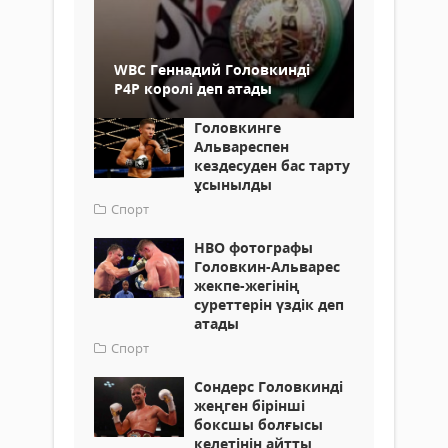
WBC Геннадий Головкинді
Р4Р королі деп атады
Головкинге
Альвареспен
кездесуден бас тарту
ұсынылды
Спорт
HBO фотографы
Головкин-Альварес
жекпе-жегінің
суреттерін үздік деп
атады
Спорт
Сондерс Головкинді
жеңген бірінші
боксшы болғысы
келетінін айтты