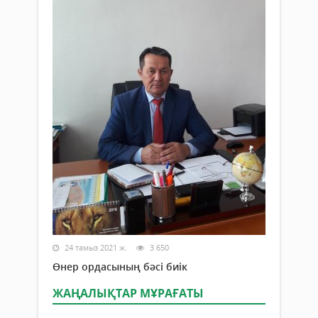
24 тамыз 2021 ж.
3 650
Өнер ордасының бәсі биік
ЖАҢАЛЫҚТАР МҰРАҒАТЫ