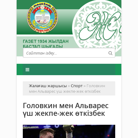
Жалағаш жаршысы
»
Спорт
» Головкин
мен Альварес үш жекпе-жек өткізбек
Головкин мен Альварес
үш жекпе-жек өткізбек