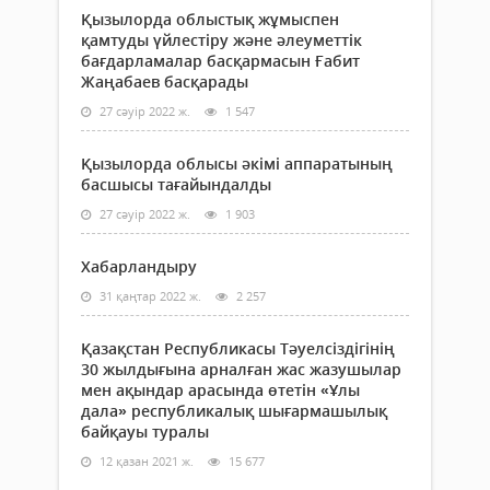
Қызылорда облыстық жұмыспен
қамтуды үйлестіру және әлеуметтік
бағдарламалар басқармасын Ғабит
Жаңабаев басқарады
27 сәуір 2022 ж.
1 547
Қызылорда облысы әкімі аппаратының
басшысы тағайындалды
27 сәуір 2022 ж.
1 903
Хабарландыру
31 қаңтар 2022 ж.
2 257
Қазақстан Республикасы Тәуелсіздігінің
30 жылдығына арналған жас жазушылар
мен ақындар арасында өтетін «Ұлы
дала» республикалық шығармашылық
байқауы туралы
12 қазан 2021 ж.
15 677