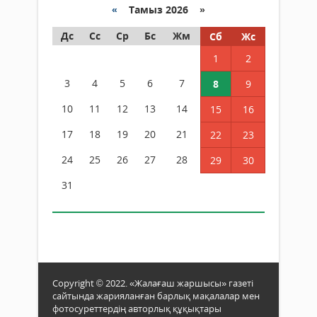
«
Тамыз 2026 »
Дс
Сс
Ср
Бс
Жм
Сб
Жс
1
2
3
4
5
6
7
8
9
10
11
12
13
14
15
16
17
18
19
20
21
22
23
24
25
26
27
28
29
30
31
Copyright © 2022. «Жалағаш жаршысы» газеті
сайтында жарияланған барлық мақалалар мен
фотосуреттердің авторлық құқықтары