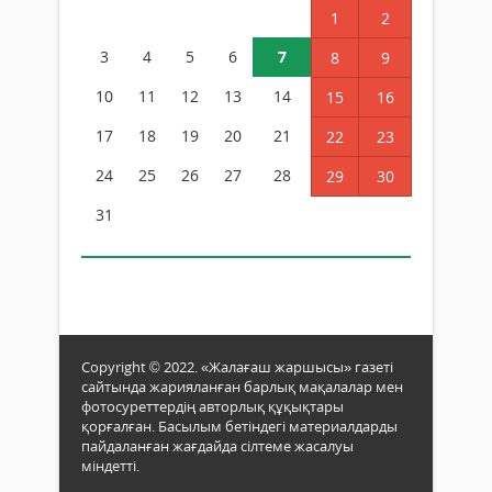
1
2
3
4
5
6
7
8
9
10
11
12
13
14
15
16
17
18
19
20
21
22
23
24
25
26
27
28
29
30
31
Copyright © 2022. «Жалағаш жаршысы» газеті
сайтында жарияланған барлық мақалалар мен
фотосуреттердің авторлық құқықтары
қорғалған. Басылым бетіндегі материалдарды
пайдаланған жағдайда сілтеме жасалуы
міндетті.