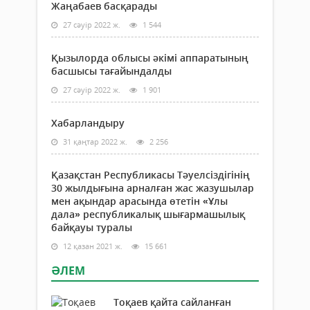
Жаңабаев басқарады
27 сәуір 2022 ж.
1 544
Қызылорда облысы әкімі аппаратының
басшысы тағайындалды
27 сәуір 2022 ж.
1 901
Хабарландыру
31 қаңтар 2022 ж.
2 256
Қазақстан Республикасы Тәуелсіздігінің
30 жылдығына арналған жас жазушылар
мен ақындар арасында өтетін «Ұлы
дала» республикалық шығармашылық
байқауы туралы
12 қазан 2021 ж.
15 661
ӘЛЕМ
Тоқаев қайта сайланған