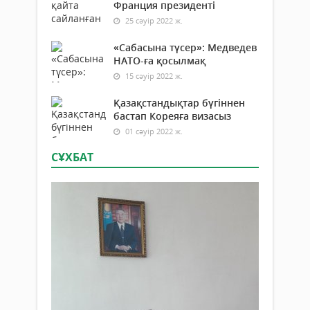
Франция президенті
25 сәуір 2022 ж.
«Сабасына түсер»: Медведев
НАТО-ға қосылмақ
15 сәуір 2022 ж.
Қазақстандықтар бүгіннен
бастап Кореяға визасыз
01 сәуір 2022 ж.
СҰХБАТ