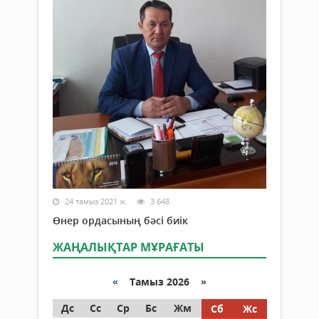
24 тамыз 2021 ж.
3 648
Өнер ордасының бәсі биік
ЖАҢАЛЫҚТАР МҰРАҒАТЫ
«
Тамыз 2026 »
Дс
Сс
Ср
Бс
Жм
Сб
Жс