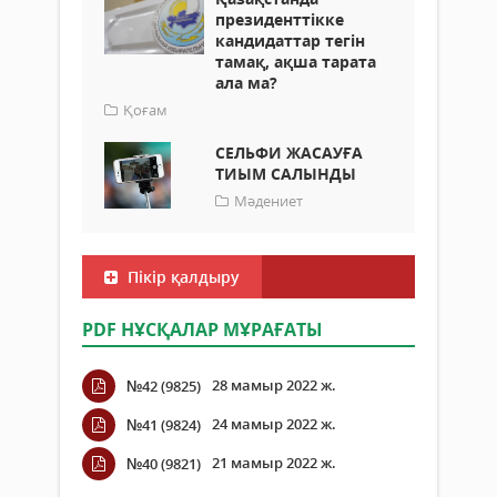
президенттікке
кандидаттар тегін
тамақ, ақша тарата
ала ма?
Қоғам
СЕЛЬФИ ЖАСАУҒА
ТИЫМ САЛЫНДЫ
Мәдениет
Пікір қалдыру
PDF НҰСҚАЛАР МҰРАҒАТЫ
28 мамыр 2022 ж.
№42 (9825)
24 мамыр 2022 ж.
№41 (9824)
21 мамыр 2022 ж.
№40 (9821)