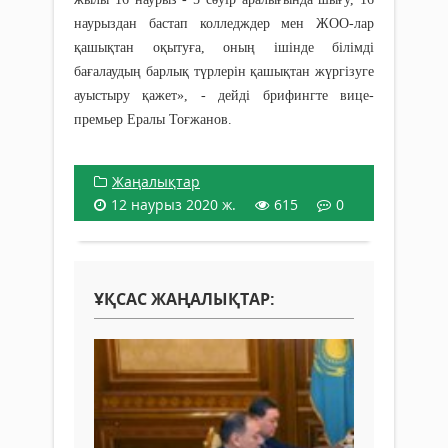
наурыздан бастап колледждер мен ЖОО-лар
қашықтан оқытуға, оның ішінде білімді
бағалаудың барлық түрлерін қашықтан жүргізуге
ауыстыру қажет», - дейді брифингте вице-
премьер Ералы Тоғжанов.
Жаңалықтар
12 наурыз 2020 ж.
615
0
ҰҚСАС ЖАҢАЛЫҚТАР: