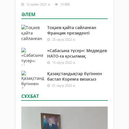
12 қазан 2021 ж.
15 668
ӘЛЕМ
Тоқаев қайта сайланған
Франция президенті
25 сәуір 2022 ж.
«Сабасына түсер»: Медведев
НАТО-ға қосылмақ
15 сәуір 2022 ж.
Қазақстандықтар бүгіннен
бастап Кореяға визасыз
01 сәуір 2022 ж.
СҰХБАТ