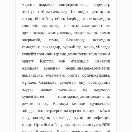
мәдени шаралар, конференциялар, көрмелер
өткізуге тыйым салынады. Екіншіден, денсаулық
сақтау, білім беру объектілерінде және қоғамдық
көпшілік орындарда, халықты қамтамасыз ету
орталықтары, коммуналдық шаруашылық, тамақ
өнеркәсібі, сауда, базарларда қоғамдық
тамақтану, вокзалдар, әуежайлар, қонақ үйлерде
күшейтілген санитарлық дезинфекциялық режим
орнату. Қарттар мен мүмкіндігі шектеулі
жандарға арналған медициналық-әлеуметтік
нысандарға, әлеуметтік оңалту орталықтарына,
мүгедек балаларға арналған оқу орындарына
баруға тыйым салынып, ол жерлерге
күшейтілген санитарлық-дезинфекциялық
режим енгізу. Каникул кезінде оқушыларға
өңірден тыс жерлерге экскурсия жасауға тыйым
салу, қоғамдық көліктерді жуып, дезинфекция
жасау. Орта білім беру орындары каникулға 2020
жылы 16 наурыз - 5 сәуір аралығында шығу, 16