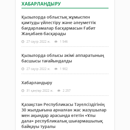
ХАБАРЛАНДЫРУ
Қызылорда облыстық жұмыспен
қамтуды үйлестіру және әлеуметтік
бағдарламалар басқармасын Ғабит
Жаңабаев басқарады
27 сәуір 2022 ж.
1 546
Қызылорда облысы әкімі аппаратының
басшысы тағайындалды
27 сәуір 2022 ж.
1 902
Хабарландыру
31 қаңтар 2022 ж.
2 257
Қазақстан Республикасы Тәуелсіздігінің
30 жылдығына арналған жас жазушылар
мен ақындар арасында өтетін «Ұлы
дала» республикалық шығармашылық
байқауы туралы