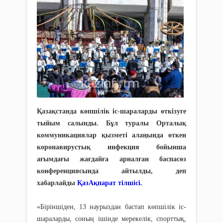
Қазақстанда көпшілік іс-шараларды өткізуге
тыйым салынды. Бұл туралы Орталық
коммуникациялар қызметі алаңында өткен
коронавирустық инфекция бойынша
ағымдағы жағдайға арналған баспасөз
конференциясында айтылды, деп
хабарлайды
ҚазАқпарат тілшісі.
«Біріншіден, 13 наурыздан бастап көпшілік іс-
шараларды, соның ішінде мерекелік, спорттық,