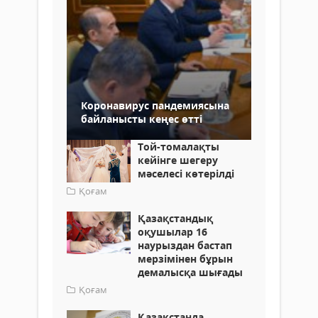
Коронавирус пандемиясына
байланысты кеңес өтті
Той-томалақты
кейінге шегеру
мәселесі көтерілді
Қоғам
Қазақстандық
оқушылар 16
наурыздан бастап
мерзімінен бұрын
демалысқа шығады
Қоғам
Қазақстанда