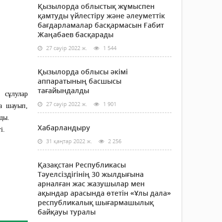
Қызылорда облыстық жұмыспен
қамтуды үйлестіру және әлеуметтік
бағдарламалар басқармасын Ғабит
Жаңабаев басқарады
27 сәуір 2022 ж.
1 544
Қызылорда облысы әкімі
аппаратының басшысы
тағайындалды
 сұлулар
27 сәуір 2022 ж.
1 901
а шауып,
нды.
Хабарландыру
ті.
31 қаңтар 2022 ж.
2 256
Қазақстан Республикасы
Тәуелсіздігінің 30 жылдығына
арналған жас жазушылар мен
ақындар арасында өтетін «Ұлы дала»
республикалық шығармашылық
байқауы туралы