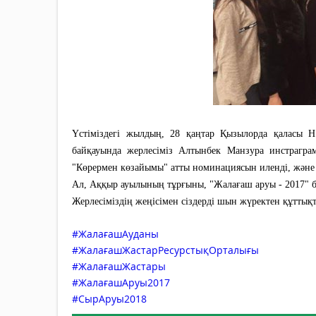
Үстіміздегі жылдың, 28 қаңтар Қызылорда қаласы Н
байқауында жерлесіміз Алтынбек Манзура инстраграм
"Көрермен көзайымы" атты номинациясын иленді, және д
Ал, Аққыр ауылының тұрғыны, "Жалағаш аруы - 2017" 
Жерлесіміздің жеңісімен сіздерді шын жүректен құттық
#ЖалағашАуданы
#ЖалағашЖастарРесурстықОрталығы
#ЖалағашЖастары
#ЖалағашАруы2017
#СырАруы2018