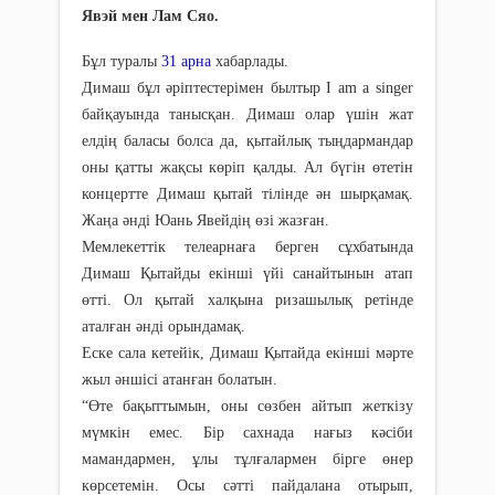
Явэй мен Лам Сяо.
Бұл туралы
31 арна
хабарлады.
Димаш бұл әріптестерімен былтыр I am a singer
байқауында танысқан. Димаш олар үшін жат
елдің баласы болса да, қытайлық тыңдармандар
оны қатты жақсы көріп қалды. Ал бүгін өтетін
концертте Димаш қытай тілінде ән шырқамақ.
Жаңа әнді Юань Явейдің өзі жазған.
Мемлекеттік телеарнаға берген сұхбатында
Димаш Қытайды екінші үйі санайтынын атап
өтті. Ол қытай халқына ризашылық ретінде
аталған әнді орындамақ.
Еске сала кетейік, Димаш Қытайда екінші мәрте
жыл әншісі атанған болатын.
“Өте бақыттымын, оны сөзбен айтып жеткізу
мүмкін емес. Бір сахнада нағыз кәсіби
мамандармен, ұлы тұлғалармен бірге өнер
көрсетемін. Осы сәтті пайдалана отырып,