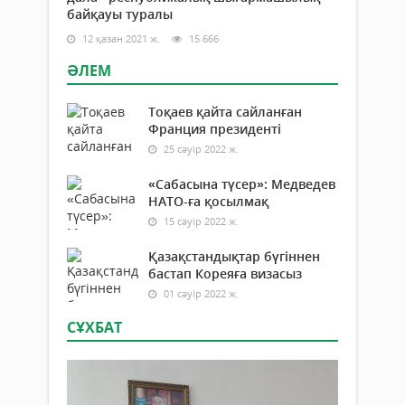
байқауы туралы
12 қазан 2021 ж.
15 666
ӘЛЕМ
Тоқаев қайта сайланған
Франция президенті
25 сәуір 2022 ж.
«Сабасына түсер»: Медведев
НАТО-ға қосылмақ
15 сәуір 2022 ж.
Қазақстандықтар бүгіннен
бастап Кореяға визасыз
01 сәуір 2022 ж.
СҰХБАТ