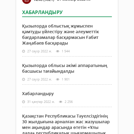
ХАБАРЛАНДЫРУ
Қызылорда облыстық жұмыспен
қамтуды үйлестіру және әлеуметтік
бағдарламалар басқармасын Ғабит
Жаңабаев басқарады
27 сәуір 2022 ж.
1 544
Қызылорда облысы әкімі аппаратының
басшысы тағайындалды
27 сәуір 2022 ж.
1 901
Хабарландыру
31 қаңтар 2022 ж.
2 256
Қазақстан Республикасы Тәуелсіздігінің
30 жылдығына арналған жас жазушылар
мен ақындар арасында өтетін «Ұлы
дала» республикалық шығармашылық