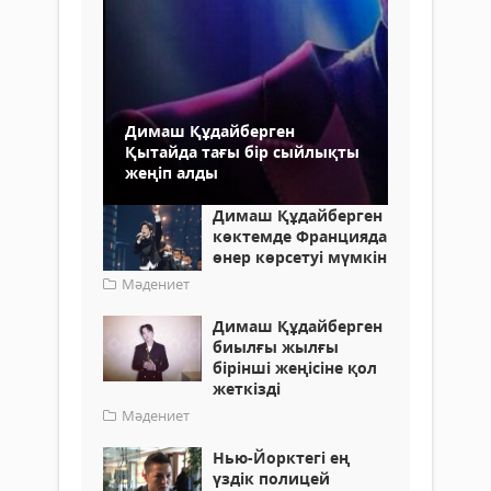
Димаш Құдайберген
Қытайда тағы бір сыйлықты
жеңіп алды
Димаш Құдайберген
көктемде Францияда
өнер көрсетуі мүмкін
Мәдениет
Димаш Құдайберген
биылғы жылғы
бірінші жеңісіне қол
жеткізді
Мәдениет
Нью-Йорктегі ең
үздік полицей