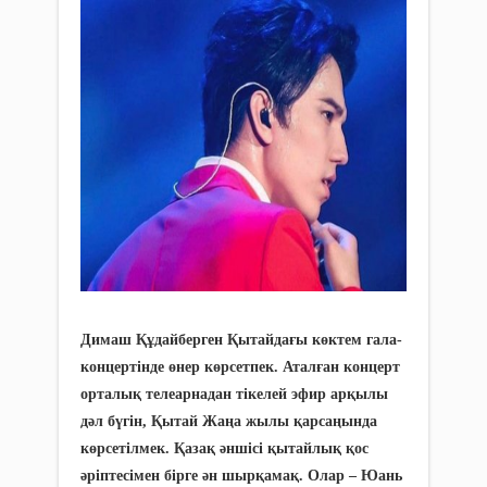
Димаш Құдайберген Қытайдағы көктем гала-
концертінде өнер көрсетпек. Аталған концерт
орталық телеарнадан тікелей эфир арқылы
дәл бүгін, Қытай Жаңа жылы қарсаңында
көрсетілмек. Қазақ әншісі қытайлық қос
әріптесімен бірге ән шырқамақ. Олар – Юань