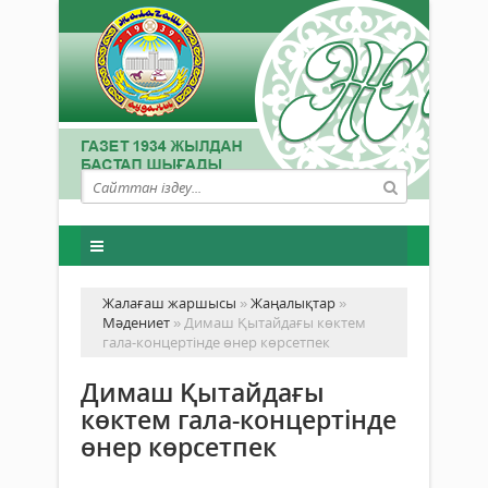
Жалағаш жаршысы
»
Жаңалықтар
»
Мәдениет
» Димаш Қытайдағы көктем
гала-концертінде өнер көрсетпек
Димаш Қытайдағы
көктем гала-концертінде
өнер көрсетпек