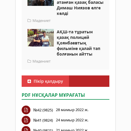
атанған қазақ баласы
Димаш Ниязов елге
келді
Мәдениет
АҚШ-та тұратын
қазақ полицей
Қоянбаевтың
фильміне қалай тап
болғанын айтты
Мәдениет
Пікір қалдыру
PDF НҰСҚАЛАР МҰРАҒАТЫ
28 мамыр 2022 ж.
№42 (9825)
24 мамыр 2022 ж.
№41 (9824)
21 мамыр 2022 ж.
№40 (9821)