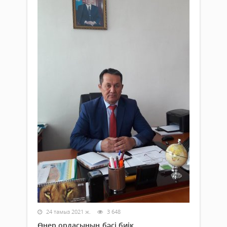
24 тамыз 2021 ж.
3 648
Өнер ордасының бәсі биік