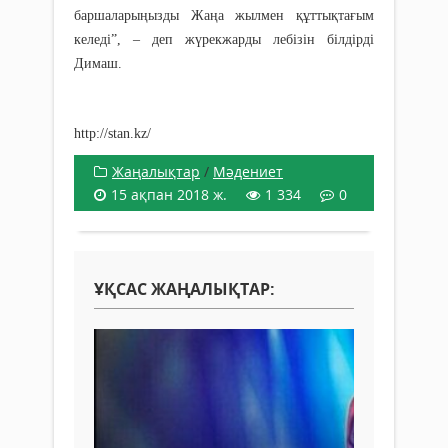
баршаларыңызды Жаңа жылмен құттықтағым
келеді”, – деп жүрекжарды лебізін білдірді
Димаш.
http://stan.kz/
Жаңалықтар
/
Мәдениет
15 ақпан 2018 ж.
1 334
0
ҰҚСАС ЖАҢАЛЫҚТАР: