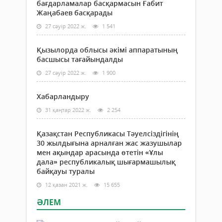
бағдарламалар басқармасын Ғабит
Жаңабаев басқарады
27 сәуір 2022 ж.
1 541
Қызылорда облысы әкімі аппаратының
басшысы тағайындалды
27 сәуір 2022 ж.
1 900
Хабарландыру
31 қаңтар 2022 ж.
2 254
Қазақстан Республикасы Тәуелсіздігінің
30 жылдығына арналған жас жазушылар
мен ақындар арасында өтетін «Ұлы
дала» республикалық шығармашылық
байқауы туралы
12 қазан 2021 ж.
15 655
ӘЛЕМ