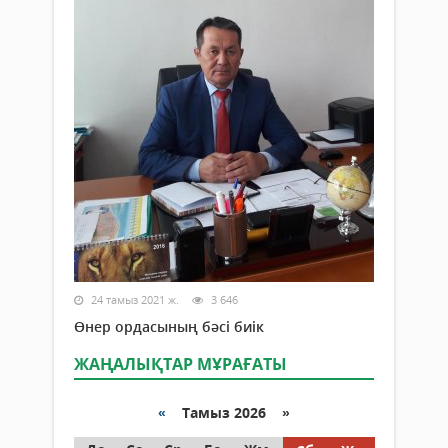
24 тамыз 2021 ж.
3 646
Өнер ордасының бәсі биік
ЖАҢАЛЫҚТАР МҰРАҒАТЫ
«
Тамыз 2026 »