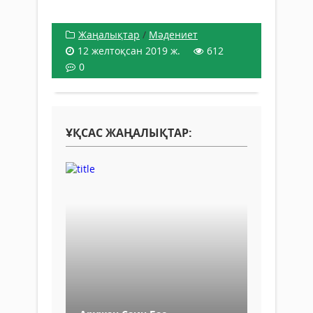
Жаңалықтар
/
Мәдениет
12 желтоқсан 2019 ж.
612
0
ҰҚСАС ЖАҢАЛЫҚТАР: