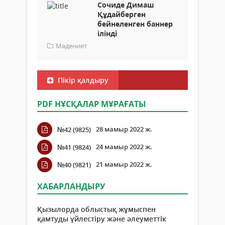
Сочиде Димаш
Құдайберген
бейнеленген баннер
ілінді
Мәдениет
Пікір қалдыру
PDF НҰСҚАЛАР МҰРАҒАТЫ
28 мамыр 2022 ж.
№42 (9825)
24 мамыр 2022 ж.
№41 (9824)
21 мамыр 2022 ж.
№40 (9821)
ХАБАРЛАНДЫРУ
Қызылорда облыстық жұмыспен
қамтуды үйлестіру және әлеуметтік