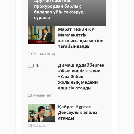
Аружан Саин Бас
прокурордан барлық
балалар үйін тексеруді
сұрады
Марат Тәжин ҚР
Мемлекеттік
хатшысы қызметіне
тағайындалды
Жаңалықтар
Димаш Құдайберген
«Жыл әншісі» және
«Ұлы Жібек
жолының мәдени
елшісі» атанды
Мәдениет
Қайрат Нұртас
Денсаулық елшісі
атанды
Саясат