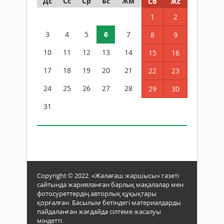
Дс
Сс
Ср
Бс
Жм
Сб
Жс
1
2
3
4
5
6
7
8
9
10
11
12
13
14
15
16
17
18
19
20
21
22
23
24
25
26
27
28
29
30
31
Copyright © 2022. «Жалағаш жаршысы» газеті
сайтында жарияланған барлық мақалалар мен
фотосуреттердің авторлық құқықтары
қорғалған. Басылым бетіндегі материалдарды
пайдаланған жағдайда сілтеме жасалуы
міндетті.