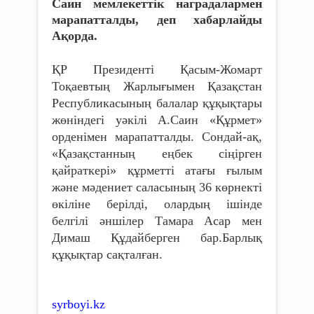
Саин мемлекеттік наградалармен
марапатталды, деп хабарлайды
Ақорда.
ҚР Президенті Қасым-Жомарт
Тоқаевтың Жарлығымен Қазақстан
Республикасының балалар құқықтары
жөніндегі уәкілі А.Саин «Құрмет»
орденімен марапатталды. Сондай-ақ,
«Қазақстанның еңбек сіңірген
қайраткері» құрметті атағы ғылым
және мәдениет саласының 36 көрнекті
өкіліне берілді, олардың ішінде
белгілі әншілер Тамара Асар мен
Димаш Құдайберген бар.Барлық
құқықтар сақталған.
syrboyi.kz