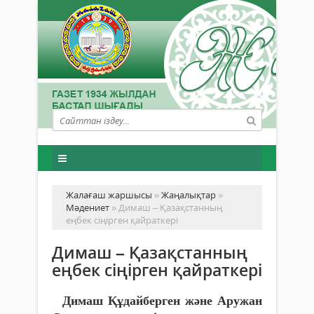
Жалағаш жаршысы
»
Жаңалықтар
»
Мәдениет
» Димаш – Қазақстанның
еңбек сіңірген қайраткері
Димаш – Қазақстанның
еңбек сіңірген қайраткері
Димаш Құдайберген және Аружан