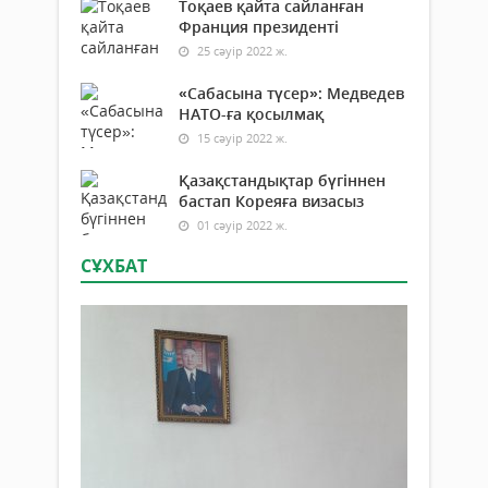
Тоқаев қайта сайланған
Франция президенті
25 сәуір 2022 ж.
«Сабасына түсер»: Медведев
НАТО-ға қосылмақ
15 сәуір 2022 ж.
Қазақстандықтар бүгіннен
бастап Кореяға визасыз
01 сәуір 2022 ж.
СҰХБАТ