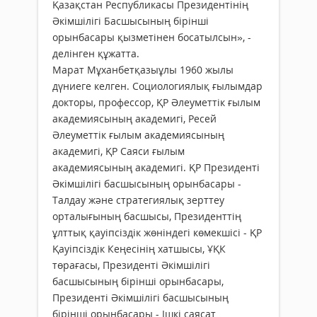
Қазақстан Республикасы Президентінің
Әкімшілігі Басшысының бірінші
орынбасары қызметінен босатылсын», -
делінген құжатта.
Марат Мұханбетқазыұлы 1960 жылы
дүниеге келген. Социологиялық ғылымдар
докторы, профессор, ҚР Әлеуметтік ғылым
академиясының академигі, Ресей
Әлеуметтік ғылым академиясының
академигі, ҚР Саяси ғылым
академиясының академигі. ҚР Президенті
Әкімшілігі басшысының орынбасары -
Талдау және стратегиялық зерттеу
орталығының басшысы, Президенттің
ұлттық қауіпсіздік жөніндегі көмекшісі - ҚР
Қауіпсіздік Кеңесінің хатшысы, ҰҚК
төрағасы, Президенті Әкімшілігі
басшысының бірінші орынбасары,
Президенті Әкімшілігі басшысының
бірінші орынбасары - Ішкі саясат