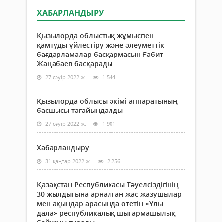
ХАБАРЛАНДЫРУ
Қызылорда облыстық жұмыспен
қамтуды үйлестіру және әлеуметтік
бағдарламалар басқармасын Ғабит
Жаңабаев басқарады
27 сәуір 2022 ж.
1 544
Қызылорда облысы әкімі аппаратының
басшысы тағайындалды
27 сәуір 2022 ж.
1 901
Хабарландыру
31 қаңтар 2022 ж.
2 256
Қазақстан Республикасы Тәуелсіздігінің
30 жылдығына арналған жас жазушылар
мен ақындар арасында өтетін «Ұлы
дала» республикалық шығармашылық