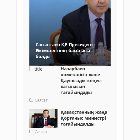
Сағынтаев ҚР Президенті
Әкімшілігінің басшысы
болды
Назарбаев
көмекшісін және
Қауіпсіздік кеңесі
хатшысын
тағайындады
Саясат
Қазақстанның жаңа
Қорғаныс министрі
тағайындалды
Саясат