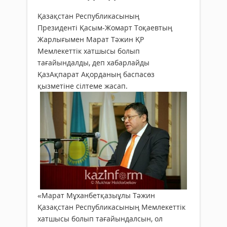
Қазақстан Республикасының
Президенті Қасым-Жомарт Тоқаевтың
Жарлығымен Марат Тәжин ҚР
Мемлекеттік хатшысы болып
тағайындалды, деп хабарлайды
ҚазАқпарат Ақорданың баспасөз
қызметіне сілтеме жасап.
«Марат Мұханбетқазыұлы Тәжин
Қазақстан Республикасының Мемлекеттік
хатшысы болып тағайындалсын, ол