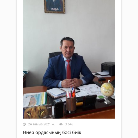
24 тамыз 2021 ж.
3 648
Өнер ордасының бәсі биік