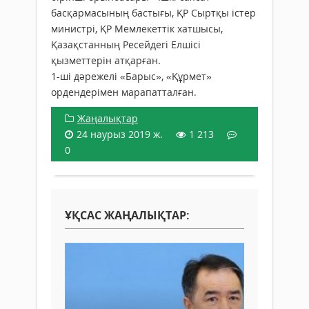
басқармасының бастығы, ҚР Сыртқы істер
министрі, ҚР Мемлекеттік хатшысы,
Қазақстанның Ресейдегі Елшісі
қызметтерін атқарған.
1-ші дәрежелі «Барыс», «Құрмет»
ордендерімен марапатталған.
Жаңалықтар
24 наурыз 2019 ж.
1 213
0
ҰҚСАС ЖАҢАЛЫҚТАР: