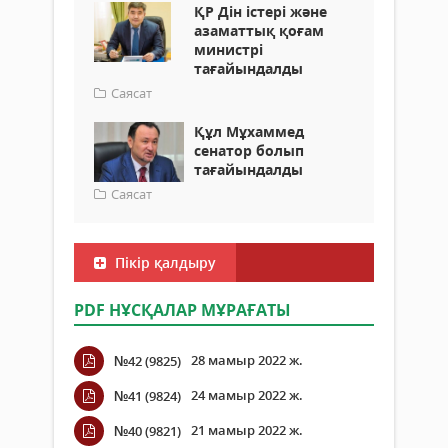
ҚР Дін істері және
азаматтық қоғам
министрі
тағайындалды
Саясат
Құл Мұхаммед
сенатор болып
тағайындалды
Саясат
Пікір қалдыру
PDF НҰСҚАЛАР МҰРАҒАТЫ
28 мамыр 2022 ж.
№42 (9825)
24 мамыр 2022 ж.
№41 (9824)
21 мамыр 2022 ж.
№40 (9821)