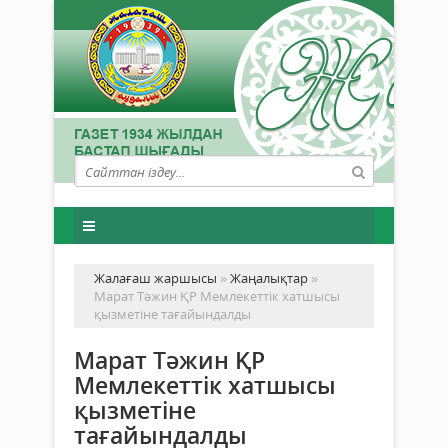
Жалағаш жаршысы
»
Жаңалықтар
»
Марат Тәжин ҚР Мемлекеттік хатшысы
қызметіне тағайындалды
Марат Тәжин ҚР
Мемлекеттік хатшысы
қызметіне
тағайындалды