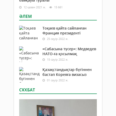
байқауы туралы
12 қазан 2021 ж.
15 661
ӘЛЕМ
Тоқаев қайта сайланған
Франция президенті
25 сәуір 2022 ж.
«Сабасына түсер»: Медведев
НАТО-ға қосылмақ
15 сәуір 2022 ж.
Қазақстандықтар бүгіннен
бастап Кореяға визасыз
01 сәуір 2022 ж.
СҰХБАТ