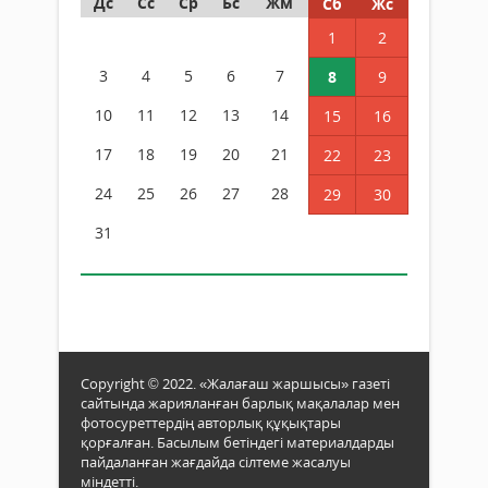
Дс
Сс
Ср
Бс
Жм
Сб
Жс
1
2
3
4
5
6
7
8
9
10
11
12
13
14
15
16
17
18
19
20
21
22
23
24
25
26
27
28
29
30
31
Copyright © 2022. «Жалағаш жаршысы» газеті
сайтында жарияланған барлық мақалалар мен
фотосуреттердің авторлық құқықтары
қорғалған. Басылым бетіндегі материалдарды
пайдаланған жағдайда сілтеме жасалуы
міндетті.