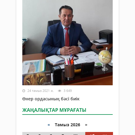
24 тамыз 2021 ж.
3 649
Өнер ордасының бәсі биік
ЖАҢАЛЫҚТАР МҰРАҒАТЫ
«
Тамыз 2026 »