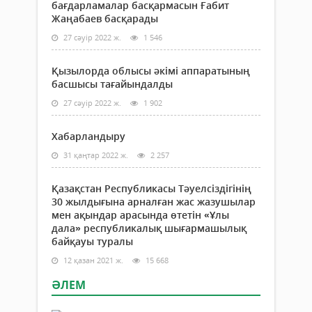
бағдарламалар басқармасын Ғабит
салт
Жаңабаев басқарады
деп
те
27 сәуір 2022 ж.
1 546
атай
Енді
Қызылорда облысы әкімі аппаратының
сол
басшысы тағайындалды
сұра
сал
27 сәуір 2022 ж.
1 902
бірн
тоқт
Хабарландыру
көрел
31 қаңтар 2022 ж.
2 257
Қазақстан Республикасы Тәуелсіздігінің
30 жылдығына арналған жас жазушылар
мен ақындар арасында өтетін «Ұлы
дала» республикалық шығармашылық
байқауы туралы
12 қазан 2021 ж.
15 668
ӘЛЕМ