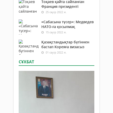
Тоқаев қайта сайланған
Франция президенті
25 сәуір 2022 ж.
«Сабасына түсер»: Медведев
НАТО-ға қосылмақ
15 сәуір 2022 ж.
Қазақстандықтар бүгіннен
бастап Кореяға визасыз
01 сәуір 2022 ж.
СҰХБАТ