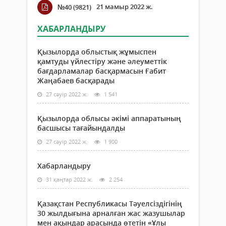
21 мамыр 2022 ж.
№40 (9821)
ХАБАРЛАНДЫРУ
Қызылорда облыстық жұмыспен
қамтуды үйлестіру және әлеуметтік
бағдарламалар басқармасын Ғабит
Жаңабаев басқарады
27 сәуір 2022 ж.
1 541
Қызылорда облысы әкімі аппаратының
басшысы тағайындалды
27 сәуір 2022 ж.
1 900
Хабарландыру
31 қаңтар 2022 ж.
2 254
Қазақстан Республикасы Тәуелсіздігінің
30 жылдығына арналған жас жазушылар
мен ақындар арасында өтетін «Ұлы