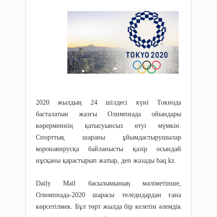
2020 жылдың 24 шілдесі күні Токиода
басталатын жазғы Олимпиада ойындары
көрерменнің қатысуынсыз өтуі мүмкін.
Спорттық шараны ұйымдастырушылар
коронавирусқа байланысты қазір осындай
нұсқаны қарастырып жатыр, деп жазады baq.kz.
Daily Mail басылымының мәліметінше,
Олимпиада-2020 шарасы теледидардан ғана
көрсетілмек. Бұл төрт жылда бір келетін әлемдік