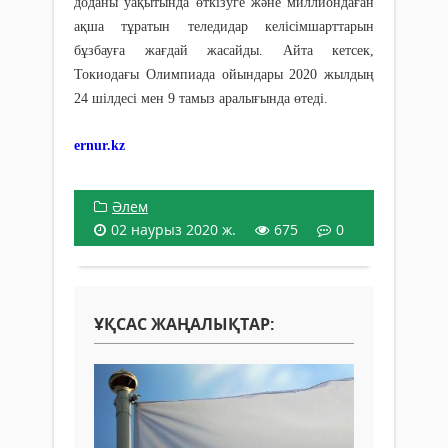
доданы уақытында өткізуге және миллиондаған
ақша тұратын теледидар келісімшарттарын
бұзбауға жағдай жасайды. Айта кетсек,
Токиодағы Олимпиада ойындары 2020 жылдың
24 шілдесі мен 9 тамыз аралығында өтеді.
ernur.kz
Әлем
02 наурыз 2020 ж.
675
0
ҰҚСАС ЖАҢАЛЫҚТАР: