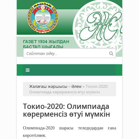
Жалағаш жаршысы
»
Әлем
» Токио-2020:
Олимпиада көрерменсіз өтуі мүмкін
Токио-2020: Олимпиада
көрерменсіз өтуі мүмкін
Олимпиада-2020 шарасы теледидардан ғана
көрсетілмек.