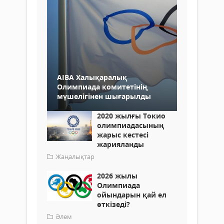
АІВА Халықаралық
Олимпиада комитетінің
мүшелігінен шығарылды
2020 жылғы Токио
олимпиадасының
жарыс кестесі
жарияланды
Жаңалықтар
2026 жылы
Олимпиада
ойындарын қай ел
өткізеді?
Әлем