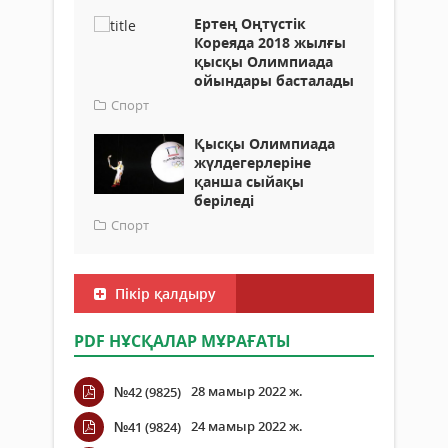
Ертең Оңтүстік
Кореяда 2018 жылғы
қысқы Олимпиада
ойындары басталады
Спорт
Қысқы Олимпиада
жүлдегерлеріне
қанша сыйақы
беріледі
Спорт
Пікір қалдыру
PDF НҰСҚАЛАР МҰРАҒАТЫ
28 мамыр 2022 ж.
№42 (9825)
24 мамыр 2022 ж.
№41 (9824)