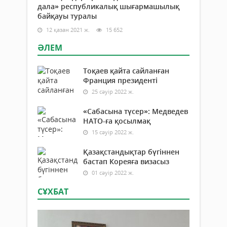
дала» республикалық шығармашылық
байқауы туралы
12 қазан 2021 ж.
15 652
ӘЛЕМ
Тоқаев қайта сайланған
Франция президенті
25 сәуір 2022 ж.
«Сабасына түсер»: Медведев
НАТО-ға қосылмақ
15 сәуір 2022 ж.
Қазақстандықтар бүгіннен
бастап Кореяға визасыз
01 сәуір 2022 ж.
СҰХБАТ