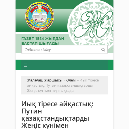
Жалағаш жаршысы
»
Әлем
» Иық тіресе
айқастық: Путин қазақстандықтарды
Жеңіс күнімен құттықтады
Иық тіресе айқастық:
Путин
қазақстандықтарды
Жеңіс күнімен