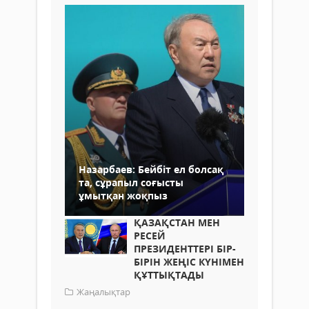
Назарбаев: Бейбіт ел болсақ
та, сұрапыл соғысты
ұмытқан жоқпыз
ҚАЗАҚСТАН МЕН
РЕСЕЙ
ПРЕЗИДЕНТТЕРІ БІР-
БІРІН ЖЕҢІС КҮНІМЕН
ҚҰТТЫҚТАДЫ
Жаңалықтар