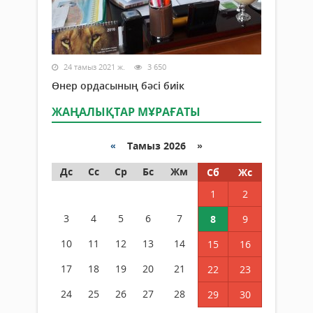
24 тамыз 2021 ж.
3 650
Өнер ордасының бәсі биік
ЖАҢАЛЫҚТАР МҰРАҒАТЫ
«
Тамыз 2026 »
Дс
Сс
Ср
Бс
Жм
Сб
Жс
1
2
3
4
5
6
7
8
9
10
11
12
13
14
15
16
17
18
19
20
21
22
23
24
25
26
27
28
29
30