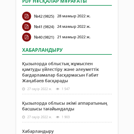
PDF НҰСҚАЛАР МҰРАҒАТЫ
28 мамыр 2022 ж.
№42 (9825)
24 мамыр 2022 ж.
№41 (9824)
21 мамыр 2022 ж.
№40 (9821)
ХАБАРЛАНДЫРУ
Қызылорда облыстық жұмыспен
қамтуды үйлестіру және әлеуметтік
бағдарламалар басқармасын Ғабит
Жаңабаев басқарады
27 сәуір 2022 ж.
1 547
Қызылорда облысы әкімі аппаратының
басшысы тағайындалды
27 сәуір 2022 ж.
1 903
Хабарландыру