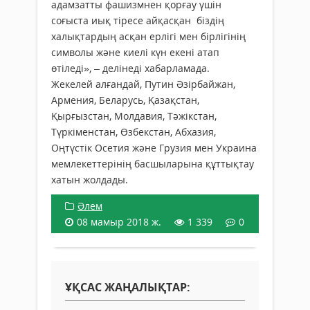
адамзатты фашизмнен қорғау үшін
соғыста иық тіресе айқасқан біздің
халықтардың асқан ерлігі мен бірлігінің
символы және киелі күн екені атап
өтіледі», – делінеді хабарламада.
Жекелей алғандай, Путин Әзірбайжан,
Армения, Беларусь, Қазақстан,
Қырғызстан, Молдавия, Тәжікстан,
Түркіменстан, Өзбекстан, Абхазия,
Оңтүстік Осетия және Грузия мен Украина
мемлекеттерінің басшыларына құттықтау
хатын жолдады.
Әлем
08 мамыр 2018 ж.
1 339
0
ҰҚСАС ЖАҢАЛЫҚТАР: