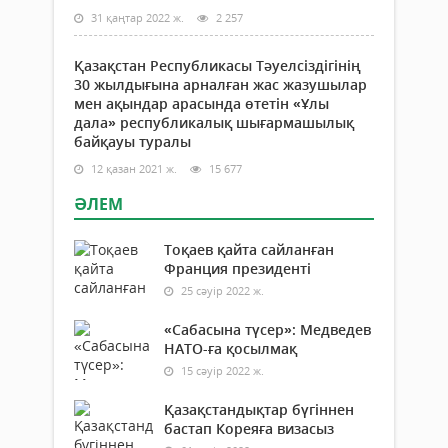
31 қаңтар 2022 ж.
2 257
Қазақстан Республикасы Тәуелсіздігінің
30 жылдығына арналған жас жазушылар
мен ақындар арасында өтетін «Ұлы
дала» республикалық шығармашылық
байқауы туралы
12 қазан 2021 ж.
15 677
ӘЛЕМ
Тоқаев қайта сайланған
Франция президенті
25 сәуір 2022 ж.
«Сабасына түсер»: Медведев
НАТО-ға қосылмақ
15 сәуір 2022 ж.
Қазақстандықтар бүгіннен
бастап Кореяға визасыз