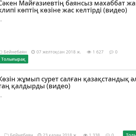
Сәкен Майғазиевтің баянсыз махаббат ж
клипі көптің көзіне жас келтірді (видео)
..
Бейнебаян
07 желтоқсан 2018 ж.
1 627
0
Толығырақ
Көзін жұмып сурет салған қазақстандық ә
таң қалдырды (видео)
..
Бейнебаян
23 қазан 2018 ж.
1 338
0
Тол