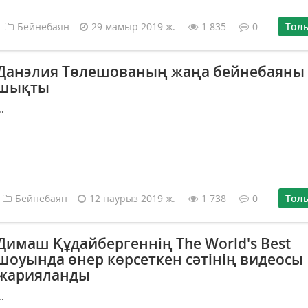
Бейнебаян
29 мамыр 2019 ж.
1 835
0
Тол
Данэлия Төлешованың жаңа бейнебаяны
шықты
..
Бейнебаян
12 наурыз 2019 ж.
1 738
0
Тол
Димаш Құдайбергеннің The World's Best
шоуында өнер көрсеткен сәтінің видеосы
жарияланды
..