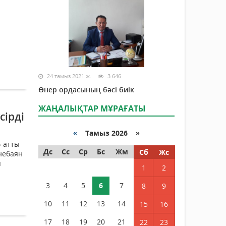
24 тамыз 2021 ж.
3 646
Өнер ордасының бәсі биік
ЖАҢАЛЫҚТАР МҰРАҒАТЫ
сірді
«
Тамыз 2026 »
» атты
Дс
Сс
Ср
Бс
Жм
Сб
Жс
йнебаян
п
1
2
3
4
5
6
7
8
9
10
11
12
13
14
15
16
17
18
19
20
21
22
23