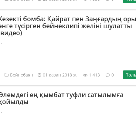
Кезекті бомба: Қайрат пен Заңғардың ор
әнге түсірген бейнеклипі желіні шулатты
(видео)
..
Бейнебаян
01 қазан 2018 ж.
1 413
0
Тол
Әлемдегі ең қымбат туфли сатылымға
қойылды
..