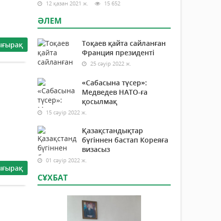
12 қазан 2021 ж.
15 652
ӘЛЕМ
Тоқаев қайта сайланған
ығырақ
Франция президенті
25 сәуір 2022 ж.
«Сабасына түсер»:
Медведев НАТО-ға
қосылмақ
15 сәуір 2022 ж.
Қазақстандықтар
бүгіннен бастап Кореяға
визасыз
01 сәуір 2022 ж.
ығырақ
СҰХБАТ