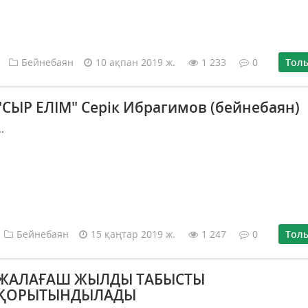
Бейнебаян
10 ақпан 2019 ж.
1 233
0
Тол
"СЫР ЕЛІМ" Серік Ибрагимов (бейнебаян)
..
Бейнебаян
15 қаңтар 2019 ж.
1 247
0
Тол
ЖАЛАҒАШ ЖЫЛДЫ ТАБЫСТЫ
ҚОРЫТЫНДЫЛАДЫ