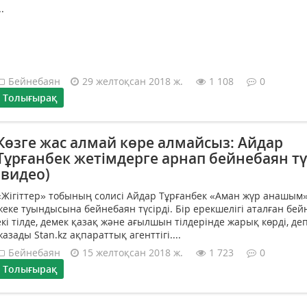
..
Бейнебаян
29 желтоқсан 2018 ж.
1 108
0
Толығырақ
Көзге жас алмай көре алмайсыз: Айдар
Тұрғанбек жетімдерге арнап бейнебаян тү
(видео)
«Жігіттер» тобының солисі Айдар Тұрғанбек «Аман жүр анашым
жеке туындысына бейнебаян түсірді. Бір ерекшелігі аталған бе
екі тілде, демек қазақ және ағылшын тілдерінде жарық көрді, де
жазады Stan.kz ақпараттық агенттігі....
Бейнебаян
15 желтоқсан 2018 ж.
1 723
0
Толығырақ