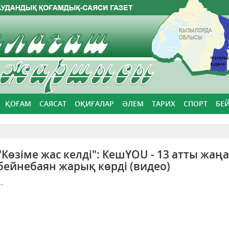
ҚОҒАМ
САЯСАТ
ОҚИҒАЛАР
ӘЛЕМ
ТАРИХ
СПОРТ
БЕ
"Көзіме жас келді": КешYOU - 13 атты жаңа
бейнебаян жарық көрді (видео)
..