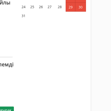
айлы
24
25
26
27
28
29
30
31
лемді
ығырақ