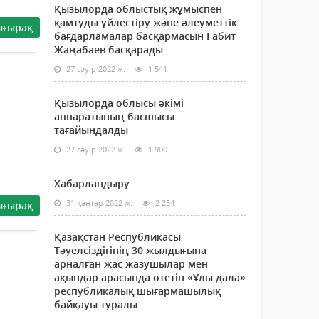
Қызылорда облыстық жұмыспен
қамтуды үйлестіру және әлеуметтік
ығырақ
бағдарламалар басқармасын Ғабит
Жаңабаев басқарады
27 сәуір 2022 ж.
1 541
Қызылорда облысы әкімі
аппаратының басшысы
тағайындалды
27 сәуір 2022 ж.
1 900
Хабарландыру
31 қаңтар 2022 ж.
2 254
ығырақ
Қазақстан Республикасы
Тәуелсіздігінің 30 жылдығына
арналған жас жазушылар мен
ақындар арасында өтетін «Ұлы дала»
республикалық шығармашылық
байқауы туралы