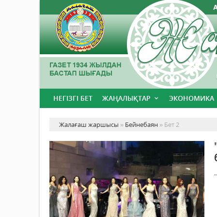
НЕГІЗГІ БЕТ
ЖАҢАЛЫҚТАР
ЭКОНОМИКА
Жалағаш жаршысы
»
Бейнебаян
» Бет 2
.