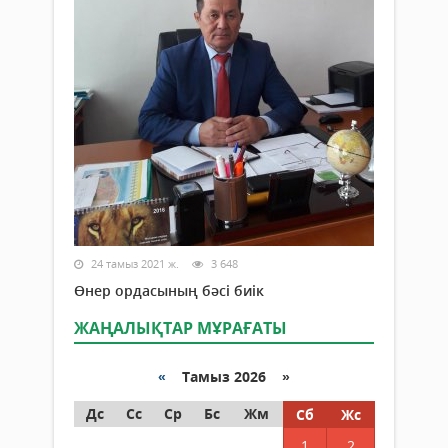
24 тамыз 2021 ж.
3 648
Өнер ордасының бәсі биік
ЖАҢАЛЫҚТАР МҰРАҒАТЫ
«
Тамыз 2026 »
Дс
Сс
Ср
Бс
Жм
Сб
Жс
1
2