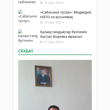
25 сәуір 2022 ж.
«Сабасына түсер»: Медведев
НАТО-ға қосылмақ
15 сәуір 2022 ж.
Қазақстандықтар бүгіннен
бастап Кореяға визасыз
01 сәуір 2022 ж.
СҰХБАТ