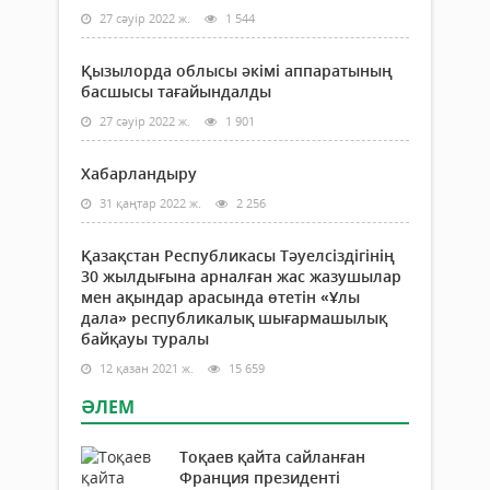
Ерм
27 сәуір 2022 ж.
1 544
ұлт
үшін
Қызылорда облысы әкімі аппаратының
жаса
басшысы тағайындалды
бөле
өзінд
27 сәуір 2022 ж.
1 901
ада
бол
Хабарландыру
тіке
байл
31 қаңтар 2022 ж.
2 256
Қазақстан Республикасы Тәуелсіздігінің
30 жылдығына арналған жас жазушылар
мен ақындар арасында өтетін «Ұлы
дала» республикалық шығармашылық
байқауы туралы
12 қазан 2021 ж.
15 659
ӘЛЕМ
Тоқаев қайта сайланған
Франция президенті