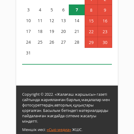
3
4
5
6
7
8
9
10
11
12
13
14
15
16
17
18
19
20
21
22
23
24
25
26
27
28
29
30
31
Copyright © 2022. «Жалағаш жаршысы» газеті
сайтында жарияланған барлық мақалалар мен
фотосуреттердің авторлық құқықтары
қорғалған. Басылым бетіндегі материалдарды
пайдаланған жағдайда сілтеме жасалуы
міндетті.
Меншік иесі:
«Сыр медиа»
ЖШС.