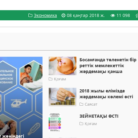
Экономика
08 қаңтар 2018 ж.
11 098
Босанғанда төленетін бір
реттік мемлекеттік
жәрдемақы қанша
Қоғам
2018 жылы елімізде
жәрдемақы көлемі өсті
Саясат
ЗЕЙНЕТАҚЫ ӨСТІ
Қоғам
 жөніндегі