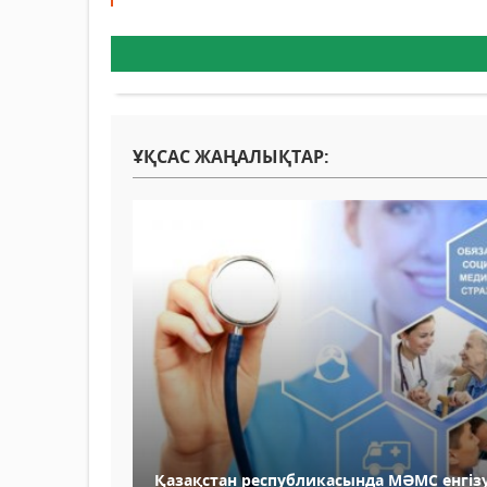
ҰҚСАС ЖАҢАЛЫҚТАР:
Қазақстан республикасында МӘМС енгізу