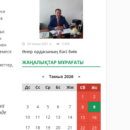
есе
ға
мыс
ы
24 тамыз 2021 ж.
3 650
нен
немесе
Өнер ордасының бәсі биік
ЖАҢАЛЫҚТАР МҰРАҒАТЫ
меттер,
«
Тамыз 2026 »
Дс
Сс
Ср
Бс
Жм
Сб
Жс
1
2
на
3
4
5
6
7
8
9
рде
10
11
12
13
14
15
16
17
18
19
20
21
22
23