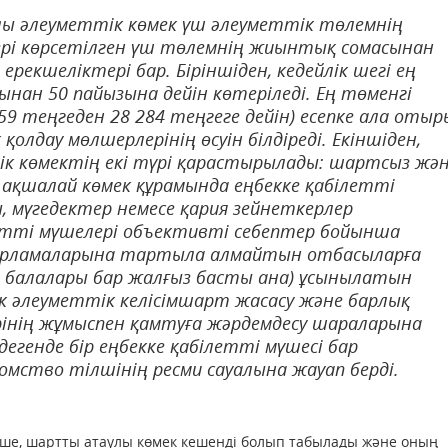
ы әлеуметтік көмек үш әлеуметтік төлемнің
рі көрсетілген үш төлемнің жиынтық сомасынан
ерекшеліктері бар. Біріншіден, кедейлік шегі ең
зынан 50 пайызына дейін көтеріледі. Ең төменгі
 459 теңгеден 28 284 теңгеге дейін) есепке ала отыр
қолдау мөлшерлерінің өсуін білдіреді. Екіншіден,
к көмектің екі түрі қарастырылады: шартсыз жә
қшалай көмек құрамында еңбекке қабілетті
, мүгедектер немесе қария зейнеткерлер
летті мүшелері объективті себептер бойынша
дарламаларына тартыла алмайтын отбасыларға
ы балалары бар жалғыз басты ана) ұсынылатын
к әлеуметтік келісімшарт жасасу және барлық
рінің жұмыспен қамтуға жәрдемдесу шараларына
егенде бір еңбекке қабілетті мүшесі бар
омство тілшінің ресми сауалына жауап берді.
інше, шартты атаулы көмек кешенді болып табылады және оның