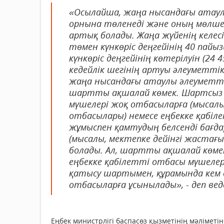
«Осылайша, жаңа нысандағы атаул
орнына төленеді және оның мөлше
артық болады. Жаңа жүйенің келесі 
төмен күнкөріс деңгейінің 40 пайы
күнкөріс деңгейінің көтерілуін (24
кедейлік шегінің артуы әлеуметтік 
жаңа нысандағы атаулы әлеуметті
шартты ақшалай көмек. Шартсыз а
мүшелері жоқ отбасыларға (мысалы
отбасылары) немесе еңбекке қабі
жұмыспен қамтудың белсенді бағ
(мысалы, мектепке дейінгі жастағ
болады. Ал, шартты ақшалай көме
еңбекке қабілетті отбасы мүшеле
қатысу шартымен, құрамында кем д
отбасыларға ұсынылады», - деп вед
Еңбек министрлігі баспасөз қызметінің мәлімет