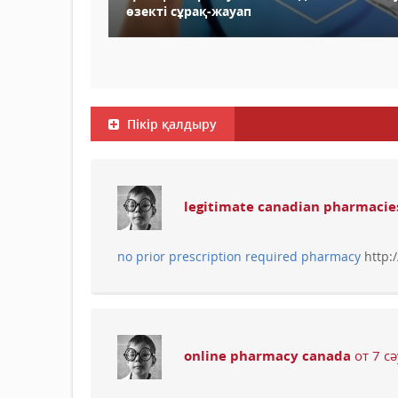
өзекті сұрақ-жауап
Пікір қалдыру
legitimate canadian pharmacie
no prior prescription required pharmacy
http:
online pharmacy canada
от 7 сә