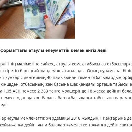
 форматтағы атаулы әлеуметтік көмек енгізіледі.
рлігінің мәліметіне сәйкес, атаулы көмек табысы аз отбасыларғ
ріктіретін бірыңғай жәрдемақы саналады. Оның құрамына: бірі
гі күнкөріс деңгейінің 40 пайызынан төмен отбасылардың әрбі
 екіншіден, отбасының жан басына шаққандағы орташа табысы 
 1,05 АЕК немесе 2 383 теңге мөлшерінде 18 жасқа дейінгі бал
 немесе одан да көп баласы бар отбасыларға табысына қарама
еді.
н арнаулы мемлекеттік жәрдемақы 2018 жылдың 1 қаңтарына де
ойылғанға дейін, яғни балалар кәмелетке толғанға дейін сақта