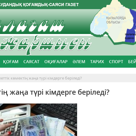
ҚОҒАМ
САЯСАТ
ОҚИҒАЛАР
ӘЛЕМ
ТАРИХ
СПОРТ
БЕ
ттік көмектің жаңа түрі кімдерге беріледі?
ң жаңа түрі кімдерге беріледі?