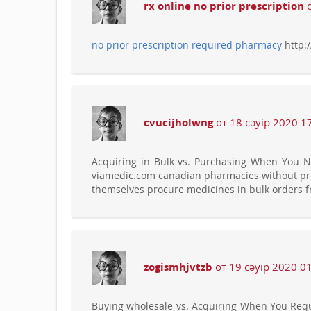
rx online no prior prescription
о
no prior prescription required pharmacy
http:
cvucijholwng
от 18 сәуір 2020 1
Acquiring in Bulk vs. Purchasing When You 
viamedic.com canadian pharmacies without pre
themselves procure medicines in bulk orders 
zogismhjvtzb
от 19 сәуір 2020 0
Buying wholesale vs. Acquiring When You Req