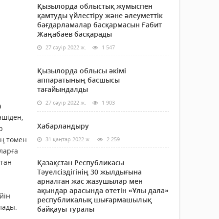
Қызылорда облыстық жұмыспен
қамтуды үйлестіру және әлеуметтік
бағдарламалар басқармасын Ғабит
Жаңабаев басқарады
27 сәуір 2022 ж.
1 547
Қызылорда облысы әкімі
аппаратының басшысы
тағайындалды
27 сәуір 2022 ж.
1 903
а
ншіден,
Хабарландыру
р
ең төмен
31 қаңтар 2022 ж.
2 259
аларға
стан
Қазақстан Республикасы
Тәуелсіздігінің 30 жылдығына
арналған жас жазушылар мен
ақындар арасында өтетін «Ұлы дала»
йін
республикалық шығармашылық
лады.
байқауы туралы