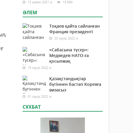
12 қазан 2021 ж.
15 680
ӘЛЕМ
Тоқаев қайта сайланған
Франция президенті
ып,
25 сәуір 2022 ж.
не
«Сабасына түсер»:
Медведев НАТО-ға
қосылмақ
15 сәуір 2022 ж.
Қазақстандықтар
бүгіннен бастап Кореяға
визасыз
01 сәуір 2022 ж.
СҰХБАТ