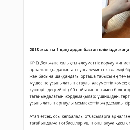
2018 жылғы 1 қаңтардан бастап елімізде жаңа
ҚР Еңбек және халықты әлеуметтік қорғау минист
арналған қолданыстағы үш әлеуметтік төлемді бі
жан басына шаққандағы орташа табысы ең төмен
мүшесіне ұсынылатын атаулы әлеуметтік көмек;
күнкөріс деңгейінің 60 пайызынан төмен болғанда
тағайындалатын жәрдемақылар; үшіншіден, төрт
ұсынылатын арнаулы мемлекеттік жәрдемақы кір
Атап өтсек, осы көпбалалы отбасыларға арналға
тағайындалған отбасылар үшін оны алуға құқық ж