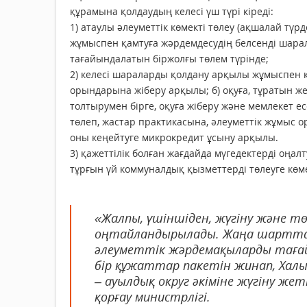
құрамына қолдаудың келесі үш түрі кіреді:
1) атаулы әлеуметтік көмекті төлеу (ақшалай түрд
жұмыспен қамтуға жәрдемдесудің белсенді шарал
тағайындалатын біржолғы төлем түрінде;
2) келесі шараларды қолдану арқылы жұмыспен 
орындарына жіберу арқылы; б) оқуға, тұратын же
толтырумен бірге, оқуға жіберу және мемлекет е
төлеп, жастар практикасына, әлеуметтік жұмыс о
оны кеңейтуге микрокредит ұсыну арқылы.
3) қажеттілік болған жағдайда мүгедектерді оңа
тұрғын үй коммуналдық қызметтерді төлеуге көмек
«Жалпы, үшіншіден, жүгіну және т
оңтайландырылады. Жаңа шарттарғ
әлеуметтік жәрдемақыларды таға
бір құжаттар пакетін жинап, Хал
– ауылдық округ әкіміне жүгіну жет
қорғау министрлігі.