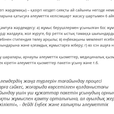
егі жәрдемақы) – қазіргі кездегі сияқты ай сайынғы негізде нем
арына қатысуға әлеуметтік келісімшарт жасасу шартымен 6 ай
қамтуға жәрдемдесу: а) жұмыс берушілермен ұсынылған бос жұ
рді жалдауға, жол жүруге, бір реттік ыстық тамаққа шығындард
себінен стипендия төлеу арқылы; в) еңбекақыны мемлекет есебі
рындарына және қоғамдық жұмыстарға жіберу; г) өз ісін ашуға 
лту шаралары, арнаулы әлеуметтік қызметтер, медициналық қыз
 кіретін әлеуметтік қызметтер пакетін ұсыну және т.б.
өлемдердің жаңа түрлерін тағайындау процесі
а сәйкес, жоғарыда көрсетілген қолданыстағы
йындау үшін үш құжаттар пакетін ұсынудың орны
ықты жұмыспен қамту орталығына, ал ауылдық же
кілікті», - дейді Еңбек және халықты әлеуметтік