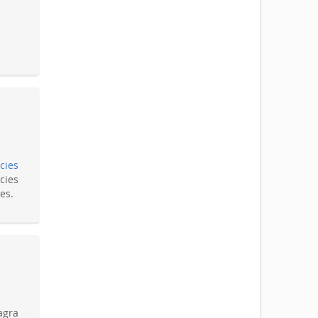
cies
cies
es.
agra