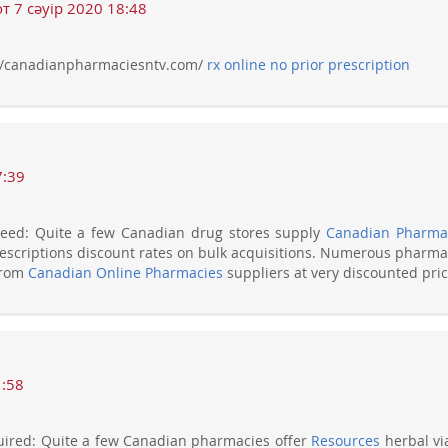
т 7 сәуір 2020 18:48
//canadianpharmaciesntv.com/
rx online no prior prescription
7:39
Need: Quite a few Canadian drug stores supply
Canadian Pharma
scriptions discount rates on bulk acquisitions. Numerous pharma
from
Canadian Online Pharmacies
suppliers at very discounted pric
1:58
uired: Quite a few Canadian pharmacies offer
Resources
herbal vi