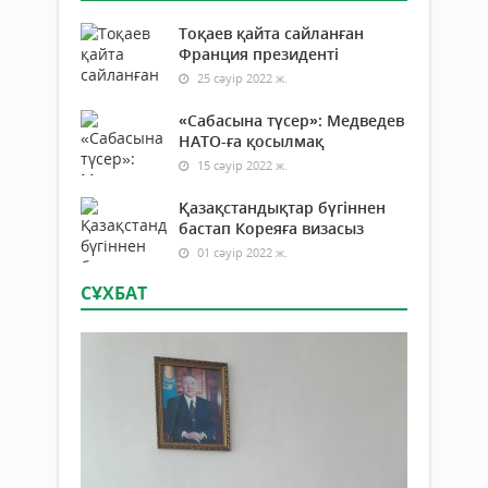
Тоқаев қайта сайланған
Франция президенті
25 сәуір 2022 ж.
«Сабасына түсер»: Медведев
НАТО-ға қосылмақ
15 сәуір 2022 ж.
Қазақстандықтар бүгіннен
бастап Кореяға визасыз
01 сәуір 2022 ж.
СҰХБАТ