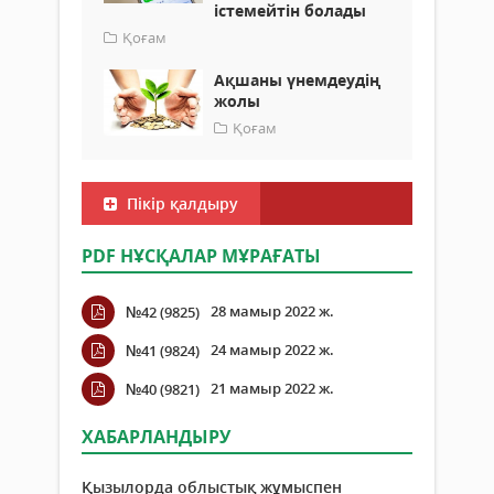
істемейтін болады
Қоғам
Ақшаны үнемдеудің
жолы
Қоғам
Пікір қалдыру
PDF НҰСҚАЛАР МҰРАҒАТЫ
28 мамыр 2022 ж.
№42 (9825)
24 мамыр 2022 ж.
№41 (9824)
21 мамыр 2022 ж.
№40 (9821)
ХАБАРЛАНДЫРУ
Қызылорда облыстық жұмыспен