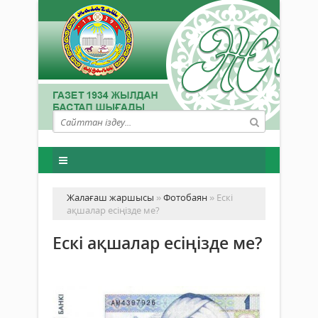
Жалағаш жаршысы
»
Фотобаян
» Ескі
ақшалар есіңізде ме?
Ескі ақшалар есіңізде ме?