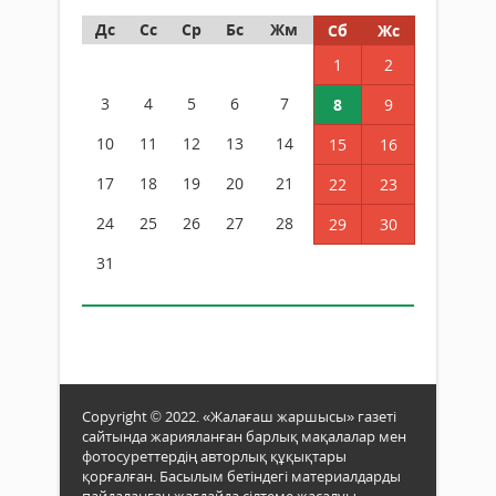
Дс
Сс
Ср
Бс
Жм
Сб
Жс
1
2
3
4
5
6
7
8
9
10
11
12
13
14
15
16
17
18
19
20
21
22
23
24
25
26
27
28
29
30
31
Copyright © 2022. «Жалағаш жаршысы» газеті
сайтында жарияланған барлық мақалалар мен
фотосуреттердің авторлық құқықтары
қорғалған. Басылым бетіндегі материалдарды
пайдаланған жағдайда сілтеме жасалуы