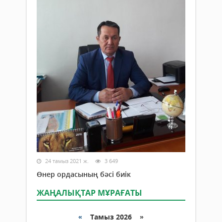
24 тамыз 2021 ж.
3 649
Өнер ордасының бәсі биік
ЖАҢАЛЫҚТАР МҰРАҒАТЫ
«
Тамыз 2026 »