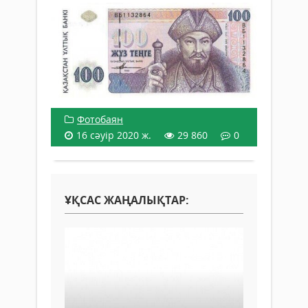
Фотобаян
16 сәуір 2020 ж.
29 860
0
ҰҚСАС ЖАҢАЛЫҚТАР: