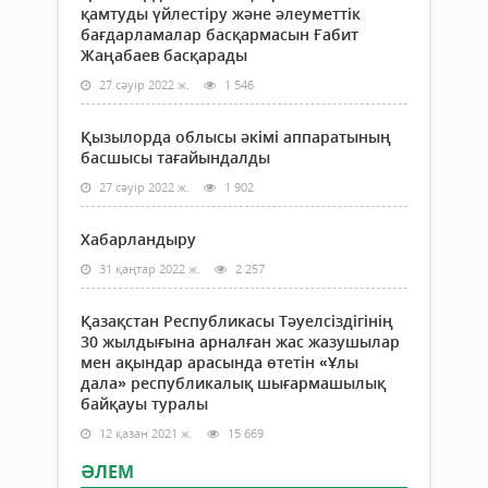
қамтуды үйлестіру және әлеуметтік
бағдарламалар басқармасын Ғабит
Жаңабаев басқарады
27 сәуір 2022 ж.
1 546
Қызылорда облысы әкімі аппаратының
басшысы тағайындалды
27 сәуір 2022 ж.
1 902
Хабарландыру
31 қаңтар 2022 ж.
2 257
Қазақстан Республикасы Тәуелсіздігінің
30 жылдығына арналған жас жазушылар
мен ақындар арасында өтетін «Ұлы
дала» республикалық шығармашылық
байқауы туралы
12 қазан 2021 ж.
15 669
ӘЛЕМ