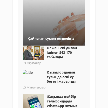
Қайнаған сумен емделіңіз
Олжа: Ескі диван
ішінен $43 170
табылды
Оқиғалар
Қызылорданың
тұсында ескі су
бөгеті жарылды
Жаңалықтар
Жақында кейбір
телефондарда
WhatsApp жұмыс