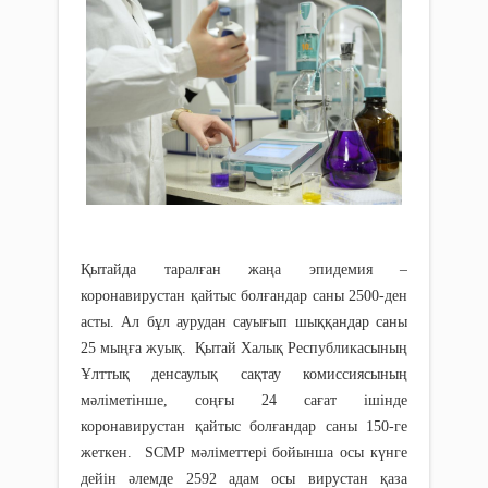
Қытайда таралған жаңа эпидемия –
коронавирустан қайтыс болғандар саны 2500-ден
асты. Ал бұл аурудан сауығып шыққандар саны
25 мыңға жуық. Қытай Халық Республикасының
Ұлттық денсаулық сақтау комиссиясының
мәліметінше, соңғы 24 сағат ішінде
коронавирустан қайтыс болғандар саны 150-ге
жеткен. SCMP мәліметтері бойынша осы күнге
дейін әлемде 2592 адам осы вирустан қаза