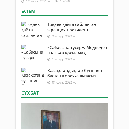
12 қазан 2021 ж.
15 668
ӘЛЕМ
Тоқаев қайта сайланған
Франция президенті
25 сәуір 2022 ж.
«Сабасына түсер»: Медведев
НАТО-ға қосылмақ
15 сәуір 2022 ж.
Қазақстандықтар бүгіннен
бастап Кореяға визасыз
01 сәуір 2022 ж.
СҰХБАТ