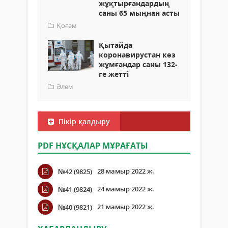
жұқтырғандардың
саны 65 мыңнан асты
Қоғам
Қытайда
коронавирустан көз
жұмғандар саны 132-
ге жетті
Әлем
Пікір қалдыру
PDF НҰСҚАЛАР МҰРАҒАТЫ
28 мамыр 2022 ж.
№42 (9825)
24 мамыр 2022 ж.
№41 (9824)
21 мамыр 2022 ж.
№40 (9821)