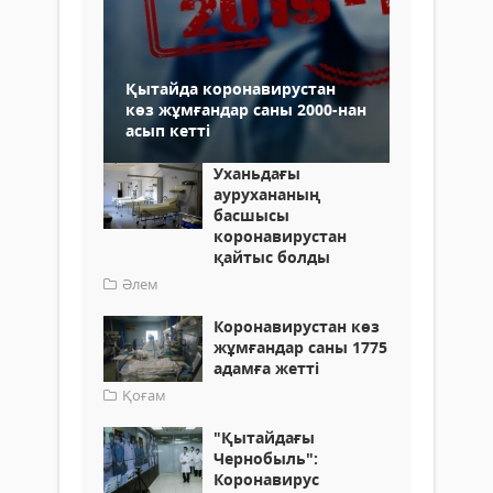
Қытайда коронавирустан
көз жұмғандар саны 2000-нан
асып кетті
Уханьдағы
аурухананың
басшысы
коронавирустан
қайтыс болды
Әлем
Коронавирустан көз
жұмғандар саны 1775
адамға жетті
Қоғам
"Қытайдағы
Чернобыль":
Коронавирус