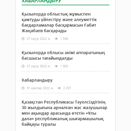
ХАБАРЛАНДЫРУ
Қызылорда облыстық жұмыспен
қамтуды үйлестіру және әлеуметтік
бағдарламалар басқармасын Ғабит
Жаңабаев басқарады
27 сәуір 2022 ж.
1 546
Қызылорда облысы әкімі аппаратының
басшысы тағайындалды
27 сәуір 2022 ж.
1 902
Хабарландыру
31 қаңтар 2022 ж.
2 257
Қазақстан Республикасы Тәуелсіздігінің
30 жылдығына арналған жас жазушылар
мен ақындар арасында өтетін «Ұлы
дала» республикалық шығармашылық
байқауы туралы