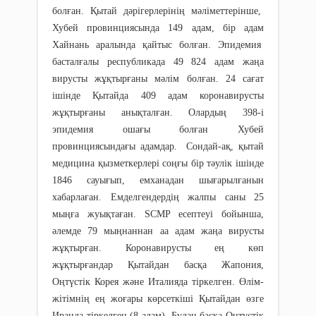
болған. Қытай дәрігерлерінің мәліметтерінше,
Хубей провинциясында 149 адам, бір адам
Хайнань аралында қайтыс болған. Эпидемия
басталғалы республикада 49 824 адам жаңа
вирусты жұқтырғаны мәлім болған. 24 сағат
ішінде Қытайда 409 адам коронавирусты
жұқтырғаны анықталған. Олардың 398-і
эпидемия ошағы болған Хубей
провинциясындағы адамдар. Сондай-ақ, қытай
медицина қызметкерлері соңғы бір тәулік ішінде
1846 сауығып, емханадан шығарылғанын
хабарлаған. Емделгендердің жалпы саны 25
мыңға жуықтаған. SCMP есептеуі бойынша,
әлемде 79 мыңнаннан аа адам жаңа вирусты
жұқтырған. Коронавирусты ең көп
жұқтырғандар Қытайдан басқа Жапония,
Оңтүстік Корея және Италияда тіркелген. Өлім-
жітімнің ең жоғары көрсеткіші Қытайдан өзге
Иранда тіркелген (8 адам). Бұдан басқа Оңтүстік