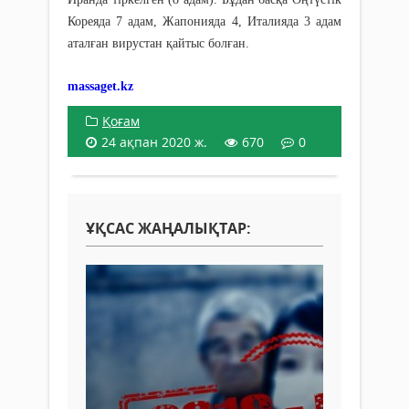
Кореяда 7 адам, Жапонияда 4, Италияда 3 адам
аталған вирустан қайтыс болған.
massaget.kz
Қоғам
24 ақпан 2020 ж.
670
0
ҰҚСАС ЖАҢАЛЫҚТАР: