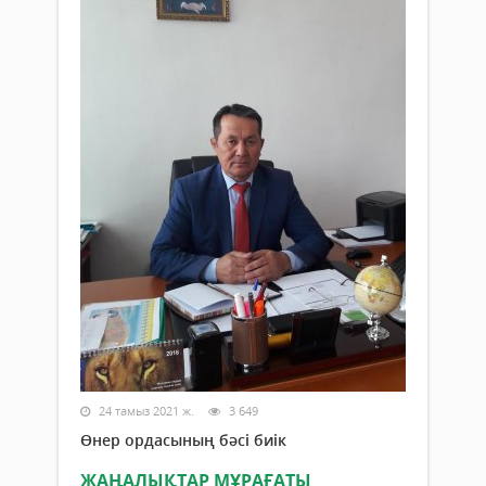
24 тамыз 2021 ж.
3 649
Өнер ордасының бәсі биік
ЖАҢАЛЫҚТАР МҰРАҒАТЫ