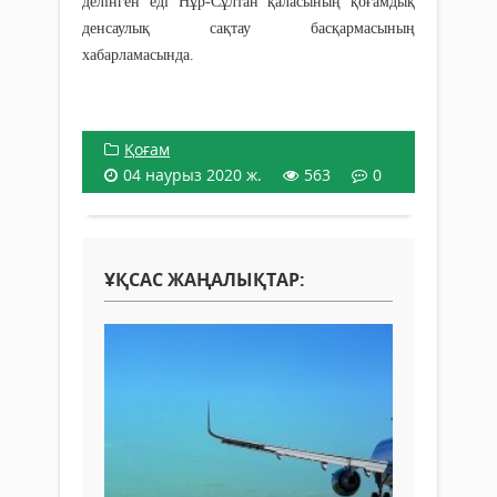
делінген еді Нұр-Сұлтан қаласының қоғамдық
денсаулық сақтау басқармасының
хабарламасында.
Қоғам
04 наурыз 2020 ж.
563
0
ҰҚСАС ЖАҢАЛЫҚТАР: