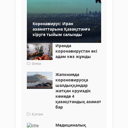
Коронавирус: Иран
азаматтарына Қазақстанға
кіруге тыйым салынды
Иранда
коронавирустан екі
адам көз жұмды
Әлем
Жапонияда
короновирусқа
шалдыққандар
жатқан круиздік
кемеде 4
қазақстандық азамат
бар
Қоғам
Медициналық