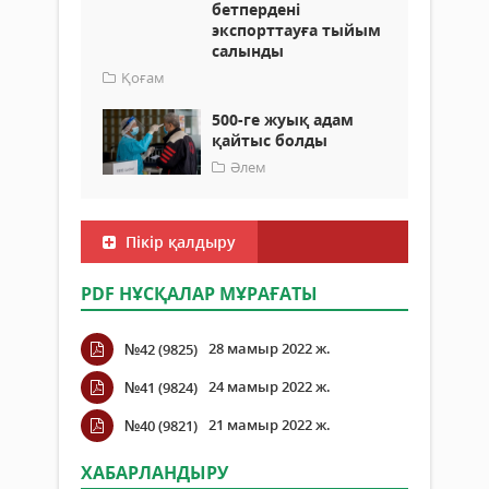
бетпердені
экспорттауға тыйым
салынды
Қоғам
500-ге жуық адам
қайтыс болды
Әлем
Пікір қалдыру
PDF НҰСҚАЛАР МҰРАҒАТЫ
28 мамыр 2022 ж.
№42 (9825)
24 мамыр 2022 ж.
№41 (9824)
21 мамыр 2022 ж.
№40 (9821)
ХАБАРЛАНДЫРУ