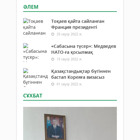
ӘЛЕМ
Тоқаев қайта сайланған
Франция президенті
25 сәуір 2022 ж.
«Сабасына түсер»: Медведев
НАТО-ға қосылмақ
15 сәуір 2022 ж.
Қазақстандықтар бүгіннен
бастап Кореяға визасыз
01 сәуір 2022 ж.
СҰХБАТ