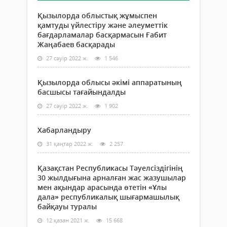
Қызылорда облыстық жұмыспен
қамтуды үйлестіру және әлеуметтік
бағдарламалар басқармасын Ғабит
Жаңабаев басқарады
27 сәуір 2022 ж.
1 546
Қызылорда облысы әкімі аппаратының
басшысы тағайындалды
27 сәуір 2022 ж.
1 902
Хабарландыру
31 қаңтар 2022 ж.
2 257
Қазақстан Республикасы Тәуелсіздігінің
30 жылдығына арналған жас жазушылар
мен ақындар арасында өтетін «Ұлы
дала» республикалық шығармашылық
байқауы туралы
12 қазан 2021 ж.
15 668