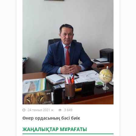
24 тамыз 2021 ж.
3 649
Өнер ордасының бәсі биік
ЖАҢАЛЫҚТАР МҰРАҒАТЫ