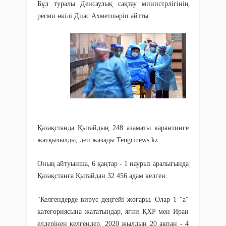
Бұл туралы Денсаулық сақтау министрлігінің
ресми өкілі Диас Ахметшәріп айтты.
Қазақстанда Қытайдың 248 азаматы карантинге
жатқызылды, деп жазады Tengrinews.kz.
Оның айтуынша, 6 қаңтар - 1 наурыз аралығында
Қазақстанға Қытайдан 32 456 адам келген.
"Келгендерде вирус деңгейі жоғары. Олар 1 "а"
категориясына жататындар, яғни ҚХР мен Иран
елдерінен келгендер. 2020 жылдың 20 ақпан - 4