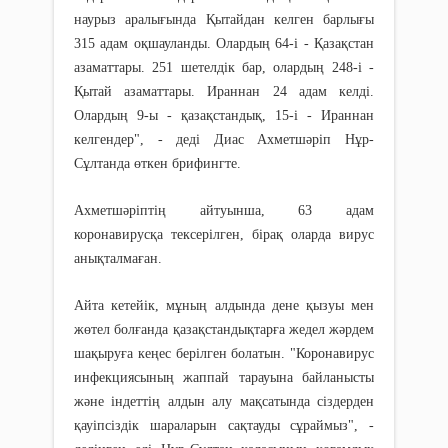
наурыз аралығында Қытайдан келген барлығы
315 адам оқшауланды. Олардың 64-і - Қазақстан
азаматтары. 251 шетелдік бар, олардың 248-і -
Қытай азаматтары. Ираннан 24 адам келді.
Олардың 9-ы - қазақстандық, 15-і - Ираннан
келгендер", - деді Диас Ахметшәріп Нұр-
Сұлтанда өткен брифингте.
Ахметшәріптің айтуынша, 63 адам
коронавирусқа тексерілген, бірақ оларда вирус
анықталмаған.
Айта кетейік, мұның алдында дене қызуы мен
жөтел болғанда қазақстандықтарға жедел жәрдем
шақыруға кеңес берілген болатын. "Коронавирус
инфекциясының жаппай тарауына байланысты
және індеттің алдын алу мақсатында сіздерден
қауіпсіздік шараларын сақтауды сұраймыз", -