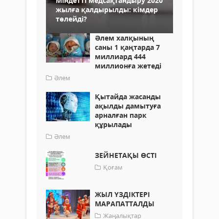
Міндетті медсақтандыру 2020
жылға қалдырылды: кімдер
төлейді?
Әлем халқының
саны 1 қаңтарда 7
миллиард 444
миллионға жетеді
Әлем
Қытайда жасанды
ақылды дамытуға
арналған парк
құрылады
Әлем
ЗЕЙНЕТАҚЫ ӨСТІ
Қоғам
ЖЫЛ ҮЗДІКТЕРІ
МАРАПАТТАЛДЫ
Жаңалықтар