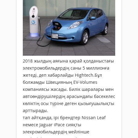
2018 жылдың аяғына қарай қолданыстағы
электромобильдердің саны 5 миллионға
жетеді, деп хабарлайды Hightech.Бұл
болжамды Швецияның EV-Volumes
компаниясы жасады. Билік шаралары мен
автоөндірушілердің арасындағы бәсекелес
көліктің осы түріне деген қызығушылықты
арттырады.
тап айтқанда, ірі брендтер Nissan Leaf
немесе Jaguar iPace сияқты
элекромобильдердің мейлінше