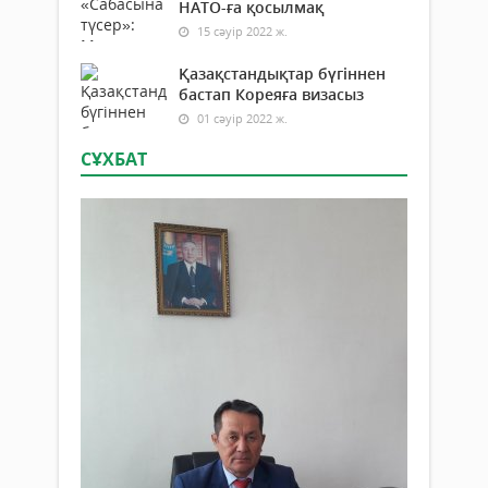
НАТО-ға қосылмақ
15 сәуір 2022 ж.
Қазақстандықтар бүгіннен
бастап Кореяға визасыз
01 сәуір 2022 ж.
СҰХБАТ