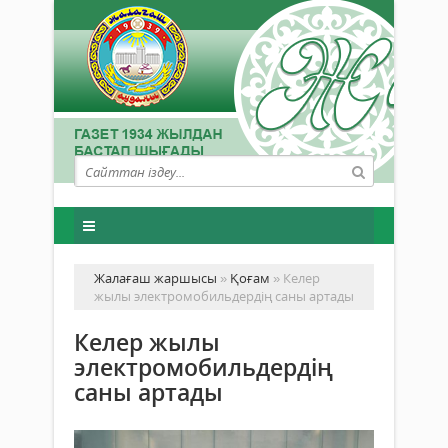
Жалағаш жаршысы
»
Қоғам
» Келер
жылы электромобильдердің саны артады
Келер жылы
электромобильдердің
саны артады