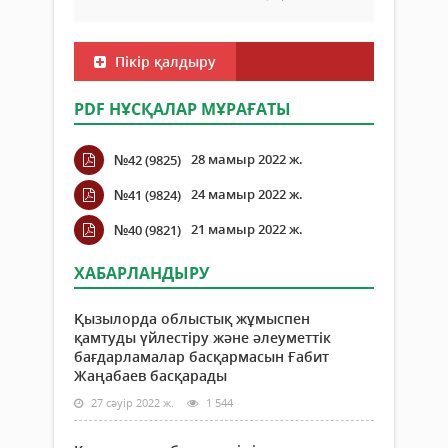
Пікір қалдыру
PDF НҰСҚАЛАР МҰРАҒАТЫ
28 мамыр 2022 ж.
№42 (9825)
24 мамыр 2022 ж.
№41 (9824)
21 мамыр 2022 ж.
№40 (9821)
ХАБАРЛАНДЫРУ
Қызылорда облыстық жұмыспен
қамтуды үйлестіру және әлеуметтік
бағдарламалар басқармасын Ғабит
Жаңабаев басқарады
27 сәуір 2022 ж.
1 544