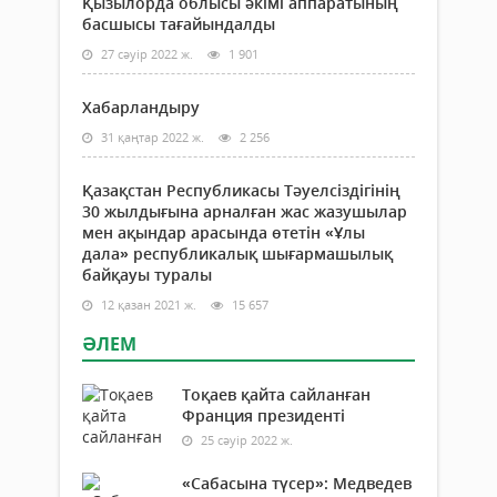
Қызылорда облысы әкімі аппаратының
басшысы тағайындалды
27 сәуір 2022 ж.
1 901
Хабарландыру
31 қаңтар 2022 ж.
2 256
Қазақстан Республикасы Тәуелсіздігінің
30 жылдығына арналған жас жазушылар
мен ақындар арасында өтетін «Ұлы
дала» республикалық шығармашылық
байқауы туралы
12 қазан 2021 ж.
15 657
ӘЛЕМ
Тоқаев қайта сайланған
Франция президенті
25 сәуір 2022 ж.
«Сабасына түсер»: Медведев