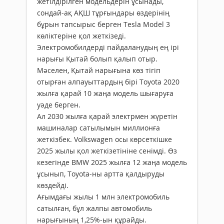
жетілдірілген модельдерін ұсынады,
сондай-ақ АҚШ тұрғындары өздерінің
бұрын тапсырыс берген Tesla Model 3
көліктеріне қол жеткізеді.
Электромобилдерді пайдаланудың ең ірі
нарығы Қытай болып қалып отыр.
Мәселен, Қытай нарығына көз тігіп
отырған алпауыттардың бірі Toyota 2020
жылға қарай 10 жаңа модель шығаруға
уәде берген.
Ал 2030 жылға қарай электрмен жүретін
машиналар сатылымын миллионға
жеткізбек. Volkswagen осы көрсеткішке
2025 жылы қол жеткізетініне сенімді. Өз
кезегінде BMW 2025 жылға 12 жаңа модель
ұсынып, Toyota-ны артта қалдыруды
көздейді.
Ағымдағы жылы 1 млн электромобиль
сатылған, бұл жалпы автомобиль
нарығының 1,25%-ын құрайды.