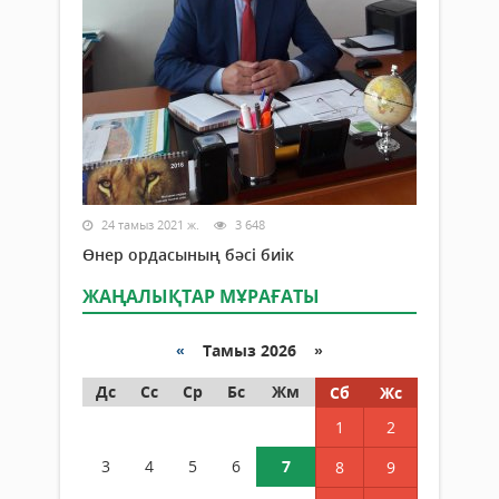
24 тамыз 2021 ж.
3 648
Өнер ордасының бәсі биік
ЖАҢАЛЫҚТАР МҰРАҒАТЫ
«
Тамыз 2026 »
Дс
Сс
Ср
Бс
Жм
Сб
Жс
1
2
3
4
5
6
7
8
9