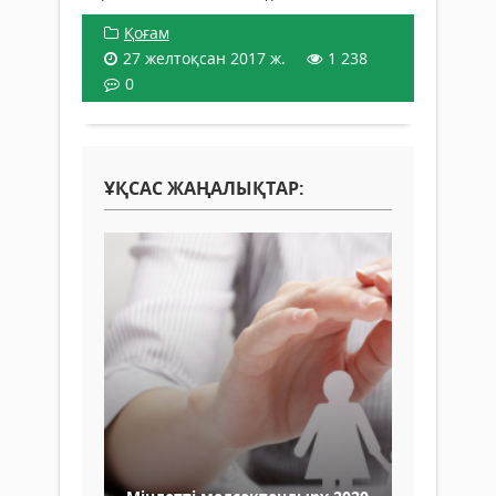
Қоғам
27 желтоқсан 2017 ж.
1 238
0
ҰҚСАС ЖАҢАЛЫҚТАР: