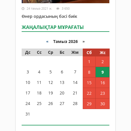
24 тамыз 2021 ж.
3 650
Өнер ордасының бәсі биік
ЖАҢАЛЫҚТАР МҰРАҒАТЫ
«
Тамыз 2026 »
Дс
Сс
Ср
Бс
Жм
Сб
Жс
1
2
3
4
5
6
7
8
9
10
11
12
13
14
15
16
17
18
19
20
21
22
23
24
25
26
27
28
29
30
31