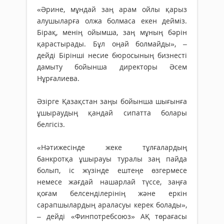
«Әрине, мұндай заң арам ойлы қарыз
алушыларға олжа болмаса екен дейміз.
Бірақ, менің ойымша, заң мұның бәрін
қарастырады. Бұл оңай болмайды», –
дейді Бірінші несие бюросының бизнесті
дамыту бойынша директоры Әсем
Нұрғалиева.
Әзірге Қазақстан заңы бойынша шығынға
ұшыраудың қандай сипатта болары
белгісіз.
«Нәтижесінде жеке тұлғалардың
банкротқа ұшырауы туралы заң пайда
болып, іс жүзінде ештеңе өзгермесе
немесе жағдай нашарлай түссе, заңға
қоғам белсенділерінің және еркін
сарапшылардың араласуы керек болады»,
– дейді «Финпотребсоюз» АҚ төрағасы