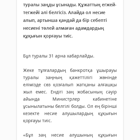
туралы заңды ұсынады. Құжаттың егжей-
тегжейі әлі белгісіз. Алайда ол несие
алып, артынша қандай да бір себепті
несиені төлей алмаған адамдардың
құқығын қорғауы тиіс.
Бұл туралы 31 арна хабарлайды.
Жеке тұлғалардың банкротқа ұшырауы
туралы заңның қажеттілігі жөнінде
елімізде сөз қозғалып жатқаны алғашқы
жыл емес. Ендігі заң жобасының сәуір
айында Министрлер кабинетіне
ұсынылатыны белгілі болды. Ол ең бірінші
кезекте несие алушылардың құқығын
қорғауы тиіс.
«Бұл заң несие алушының құқығын