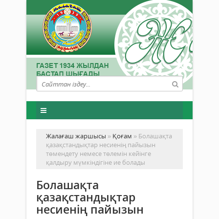
Жалағаш жаршысы
»
Қоғам
» Болашақта
қазақстандықтар несиенің пайызын
төмендету немесе төлемін кейінге
қалдыру мүмкіндігіне ие болады
Болашақта
қазақстандықтар
несиенің пайызын