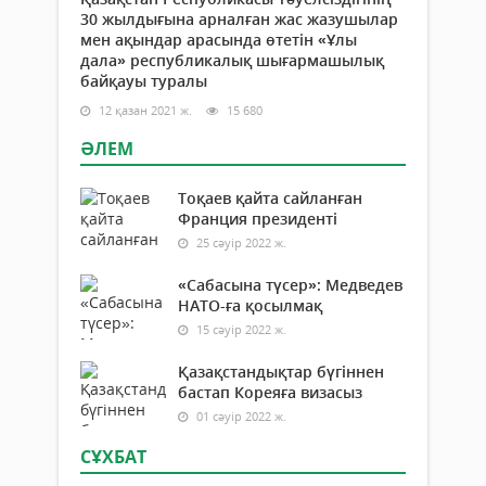
30 жылдығына арналған жас жазушылар
мен ақындар арасында өтетін «Ұлы
дала» республикалық шығармашылық
байқауы туралы
12 қазан 2021 ж.
15 680
ӘЛЕМ
Тоқаев қайта сайланған
Франция президенті
25 сәуір 2022 ж.
«Сабасына түсер»: Медведев
НАТО-ға қосылмақ
15 сәуір 2022 ж.
Қазақстандықтар бүгіннен
бастап Кореяға визасыз
01 сәуір 2022 ж.
СҰХБАТ