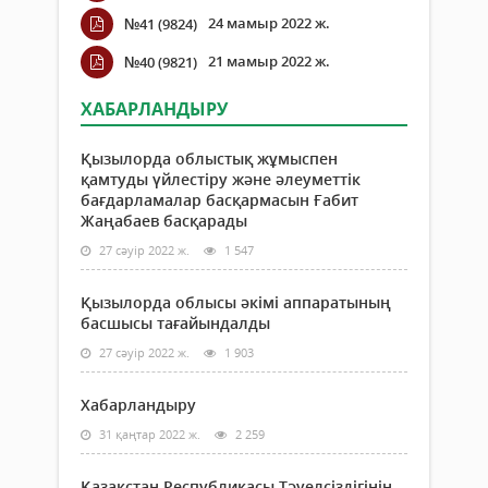
24 мамыр 2022 ж.
№41 (9824)
21 мамыр 2022 ж.
№40 (9821)
ХАБАРЛАНДЫРУ
Қызылорда облыстық жұмыспен
қамтуды үйлестіру және әлеуметтік
бағдарламалар басқармасын Ғабит
Жаңабаев басқарады
27 сәуір 2022 ж.
1 547
Қызылорда облысы әкімі аппаратының
басшысы тағайындалды
27 сәуір 2022 ж.
1 903
Хабарландыру
31 қаңтар 2022 ж.
2 259
Қазақстан Республикасы Тәуелсіздігінің