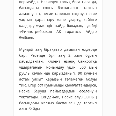
қорғауйды. Несиеден толық босатпаса да,
басындағы соңғы баспанасын тартып
алмас үшін, несие тарихын сақтау, несие
уақтын қарастыру және ұзарту, кейінге
қалдыру мүмкіндігі пайда болады», – дейді
«Финпотребсоюз» АҚ төрағасы Айдар
Әлібаев.
Мұндай заң бірақатар дамыған елдерде
бар. Ресейде бұл заң 2 жыл бұрын
қабылданған. Клиент өзінің банкротқа
ұшырағанын мойындау үшін, 500 мың
рубль көлемінде қарызданып, 90 күннен
астам уақыт қарызын төлемеген болуы
тиіс. Егер сот қуынымды қанағаттандырса,
несие беруші пайыздардың еселенуін
тоқтатады. Сондай-ақ, несие алуышының
басындағы жалғыз баспанасы да тартып
алынбайды.