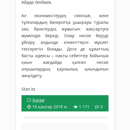
Айдар Әлібаев.
Ал экономистердің сөзінше, жеке
тұлғалардың банкротқа ұшырауы туралы
заң банктердің жұмысын жақсартуға
мүмкіндік береді. Олар несие беруді
ұйғару алдында клиенттерін мұқият
тексеретін болады. Десе де құжаттың
басты идеясы – нақты себептер бойынша
қиын жағдайда қалған несие
алушылардың қаржылық қиындығын
жеңілдету.
Stan.kz
Қоғам
16 қаңтар 2018 ж.
1 171
0