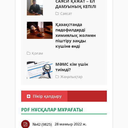
САЯСИ ҚҰЖАТ – ЕЛ
ДАМУЫНЫҢ КЕПІЛІ
Саясат
Қазақстанда
педофилдерді
химиялық жолмен
піштіру заңды
күшіне енді
Қоғам
МӘМС кім үшін
тиімді?
Жаңалықтар
Пікір қалдыру
PDF НҰСҚАЛАР МҰРАҒАТЫ
28 мамыр 2022 ж.
№42 (9825)