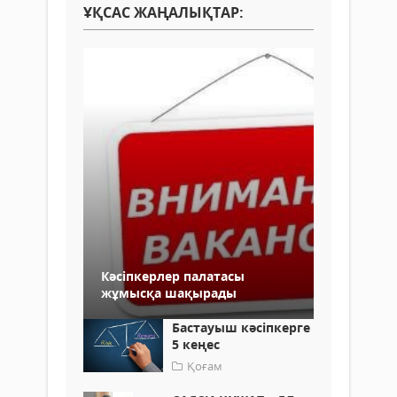
ҰҚСАС ЖАҢАЛЫҚТАР:
Кәсіпкерлер палатасы
жұмысқа шақырады
Бастауыш кәсіпкерге
5 кеңес
Қоғам