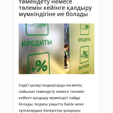
төмендету немесе
төлемін кейінге қалдыру
мүмкіндігіне ие болады
Ендігі қазақстандықтарда несиенің
пайызын төмендету немесе төлемін
кейінге қалдыру мүмкіндігі пайда
болады. Алдағы уақытта билік жеке
тұлғалардың банкротқа ұшырауы