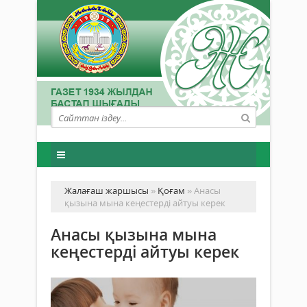
Жалағаш жаршысы
»
Қоғам
» Анасы
қызына мына кеңестерді айтуы керек
Анасы қызына мына
кеңестерді айтуы керек