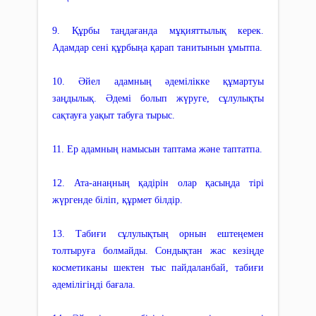
9. Құрбы таңдағанда мұқияттылық керек.
Адамдар сені құрбыңа қарап танитынын ұмытпа.
10. Әйел адамның әдемілікке құмартуы
заңдылық. Әдемі болып жүруге, сұлулықты
сақтауға уақыт табуға тырыс.
11. Ер адамның намысын таптама және таптатпа.
12. Ата-анаңның қадірін олар қасыңда тірі
жүргенде біліп, құрмет білдір.
13. Табиғи сұлулықтың орнын ештеңемен
толтыруға болмайды. Сондықтан жас кезіңде
косметиканы шектен тыс пайдаланбай, табиғи
әдемілігіңді бағала.