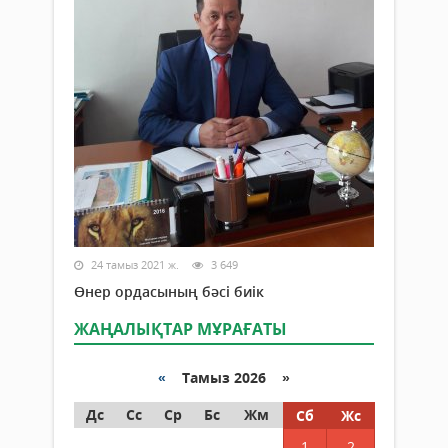
24 тамыз 2021 ж.
3 649
Өнер ордасының бәсі биік
ЖАҢАЛЫҚТАР МҰРАҒАТЫ
«
Тамыз 2026 »
Дс
Сс
Ср
Бс
Жм
Сб
Жс
1
2