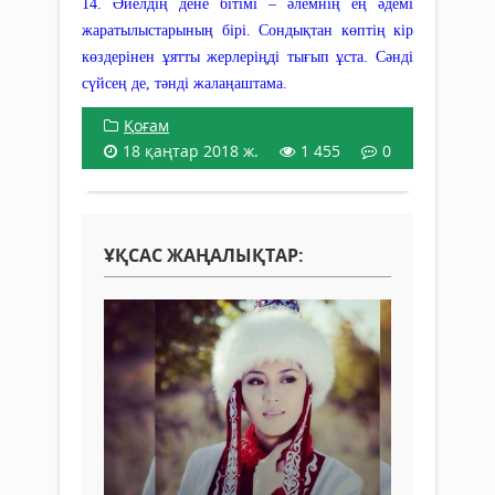
14. Әйелдің дене бітімі – әлемнің ең әдемі
жаратылыстарының бірі. Сондықтан көптің кір
көздерінен ұятты жерлеріңді тығып ұста. Сәнді
сүйсең де, тәнді жалаңаштама.
Қоғам
18 қаңтар 2018 ж.
1 455
0
ҰҚСАС ЖАҢАЛЫҚТАР: