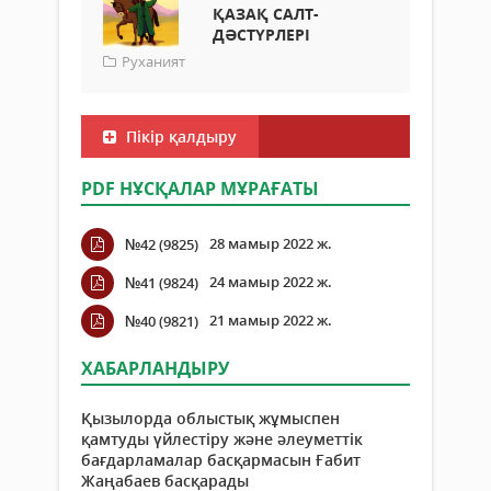
ҚАЗАҚ САЛТ-
ДӘСТҮРЛЕРІ
Руханият
Пікір қалдыру
PDF НҰСҚАЛАР МҰРАҒАТЫ
28 мамыр 2022 ж.
№42 (9825)
24 мамыр 2022 ж.
№41 (9824)
21 мамыр 2022 ж.
№40 (9821)
ХАБАРЛАНДЫРУ
Қызылорда облыстық жұмыспен
қамтуды үйлестіру және әлеуметтік
бағдарламалар басқармасын Ғабит
Жаңабаев басқарады