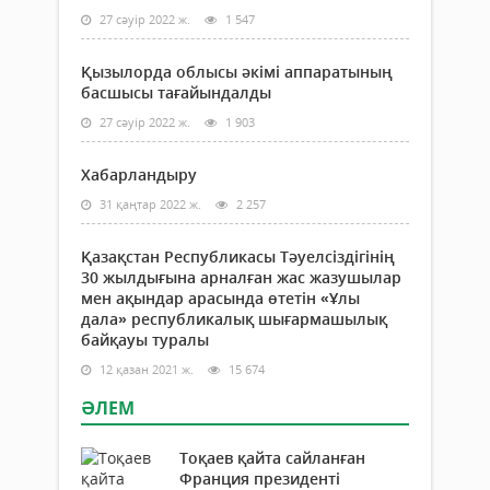
27 сәуір 2022 ж.
1 547
Қызылорда облысы әкімі аппаратының
басшысы тағайындалды
27 сәуір 2022 ж.
1 903
Хабарландыру
31 қаңтар 2022 ж.
2 257
Қазақстан Республикасы Тәуелсіздігінің
30 жылдығына арналған жас жазушылар
мен ақындар арасында өтетін «Ұлы
дала» республикалық шығармашылық
байқауы туралы
12 қазан 2021 ж.
15 674
ӘЛЕМ
Тоқаев қайта сайланған
Франция президенті