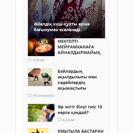
Әйелдің күш-қуаты еріне
бағынумен еселенеді
МЕКТЕПТІ
МЕЙРАМХАНАҒА
АЙНАЛДЫРМАЙЫҚ
Қоғам
Байлардың
ақылдылығы мен
кедейлердің
ақымақтығы
Экономика
Әр жігіт білуі тиіс 10
нәрсе қандай?
Қоғам
ҰМЫТЫЛА БАСТАҒАН