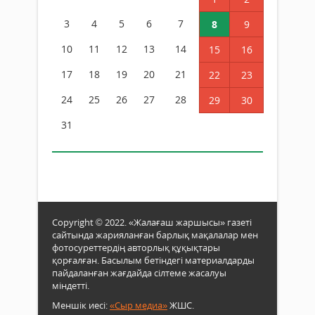
3
4
5
6
7
8
9
10
11
12
13
14
15
16
17
18
19
20
21
22
23
24
25
26
27
28
29
30
31
Copyright © 2022. «Жалағаш жаршысы» газеті
сайтында жарияланған барлық мақалалар мен
фотосуреттердің авторлық құқықтары
қорғалған. Басылым бетіндегі материалдарды
пайдаланған жағдайда сілтеме жасалуы
міндетті.
Меншік иесі:
«Сыр медиа»
ЖШС.