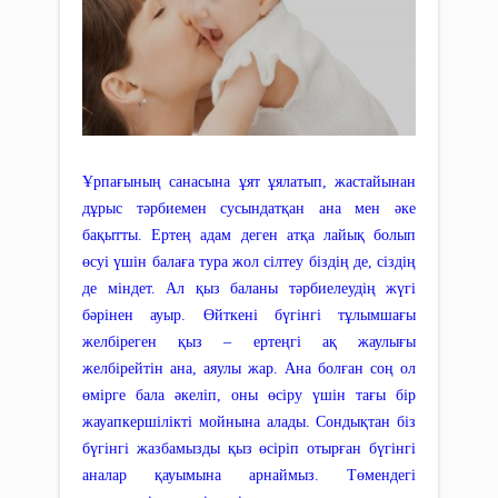
Ұрпағының санасына ұят ұялатып, жастайынан
дұрыс тәрбиемен сусындатқан ана мен әке
бақытты. Ертең адам деген атқа лайық болып
өсуі үшін балаға тура жол сілтеу біздің де, сіздің
де міндет. Ал қыз баланы тәрбиелеудің жүгі
бәрінен ауыр. Өйткені бүгінгі тұлымшағы
желбіреген қыз – ертеңгі ақ жаулығы
желбірейтін ана, аяулы жар. Ана болған соң ол
өмірге бала әкеліп, оны өсіру үшін тағы бір
жауапкершілікті мойнына алады. Сондықтан біз
бүгінгі жазбамызды қыз өсіріп отырған бүгінгі
аналар қауымына арнаймыз. Төмендегі