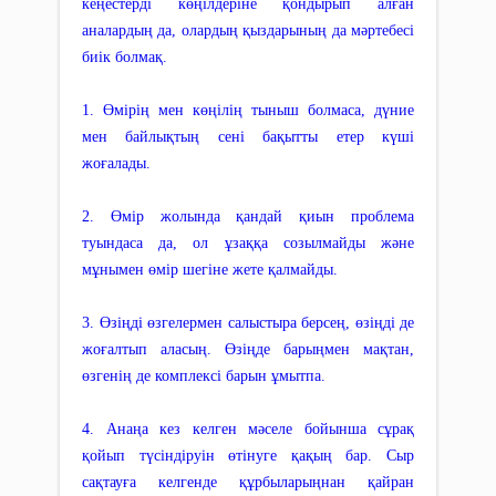
кеңестерді көңілдеріне қондырып алған
аналардың да, олардың қыздарының да мәртебесі
биік болмақ.
1. Өмірің мен көңілің тыныш болмаса, дүние
мен байлықтың сені бақытты етер күші
жоғалады.
2. Өмір жолында қандай қиын проблема
туындаса да, ол ұзаққа созылмайды және
мұнымен өмір шегіне жете қалмайды.
3. Өзіңді өзгелермен салыстыра берсең, өзіңді де
жоғалтып аласың. Өзіңде барыңмен мақтан,
өзгенің де комплексі барын ұмытпа.
4. Анаңа кез келген мәселе бойынша сұрақ
қойып түсіндіруін өтінуге қақың бар. Сыр
сақтауға келгенде құрбыларыңнан қайран