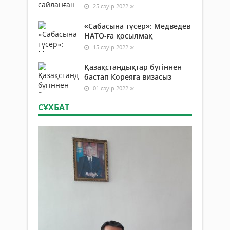
25 сәуір 2022 ж.
«Сабасына түсер»: Медведев
НАТО-ға қосылмақ
15 сәуір 2022 ж.
Қазақстандықтар бүгіннен
бастап Кореяға визасыз
01 сәуір 2022 ж.
СҰХБАТ