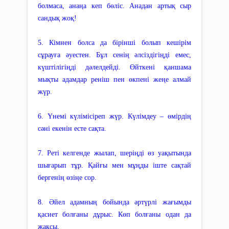
болмаса, анаңа кеп бөліс. Анадан артық сыр
сандық жоқ!
5. Кімнен болса да бірінші болып кешірім
сұрауға әуестен. Бұл сенің әлсіздігіңді емес,
күштілігіңді дәлелдейді. Өйткені қаншама
мықты адамдар реніш пен өкпені жеңе алмай
жүр.
6. Үнемі күлімісіреп жүр. Күлімдеу – өмірдің
сәні екенін есте сақта.
7. Реті келгенде жылап, шеріңді өз уақытында
шығарып тұр. Қайғы мен мұңды іште сақтай
бергенің өзіңе сор.
8. Әйел адамның бойында әртүрлі жағымды
қасиет болғаны дұрыс. Көп болғаны одан да
жақсы.