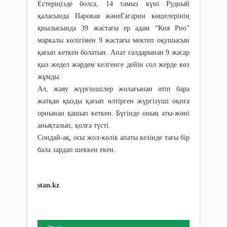
Естеріңізде болса, 14 тамыз күні Рудный
қаласында Паровая жәнеГагарин көшелерінің
қиылысында 39 жастағы ер адам “Кия Рио”
маркалы көлігімен 9 жастағы мектеп оқушысын
қағып кеткен болатын. Апат салдарынан 9 жасар
қыз жедел жәрдем келгенге дейін сол жерде көз
жұмды.
Ал, жаяу жүргіншілер жолағынан өтіп бара
жатқан қызды қағып өлтірген жүргізуші оқиға
орнынан қашып кеткен. Бүгінде оның аты-жөні
анықталып, қолға түсті.
Сондай-ақ, осы жол-көлік апаты кезінде тағы бір
бала зардап шеккен екен.
stan.kz