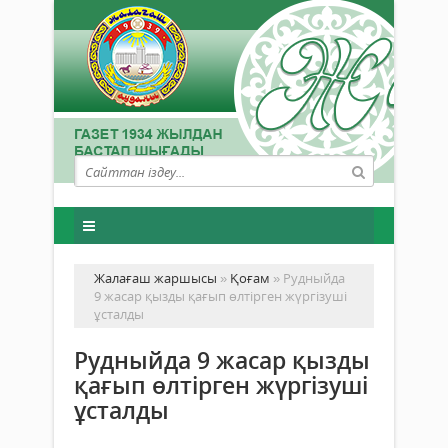
Жалағаш жаршысы
»
Қоғам
» Рудныйда
9 жасар қызды қағып өлтірген жүргізуші
ұсталды
Рудныйда 9 жасар қызды
қағып өлтірген жүргізуші
ұсталды