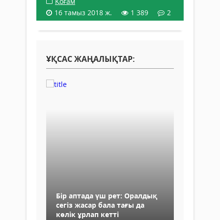
Қоғам
16 тамыз 2018 ж.
1 389
2
ҰҚСАС ЖАҢАЛЫҚТАР:
Бір аптада үш рет: Оралдық
сегіз жасар бала тағы да
көлік ұрлап кетті