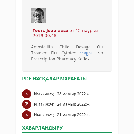
Гость Jeaplause
от 12 наурыз
2019 00:48
Amoxicillin Child Dosage Ou
Trouver Du Cytotec
viagra
No
Prescription Pharmacy Keflex
PDF НҰСҚАЛАР МҰРАҒАТЫ
28 мамыр 2022 ж.
№42 (9825)
24 мамыр 2022 ж.
№41 (9824)
21 мамыр 2022 ж.
№40 (9821)
ХАБАРЛАНДЫРУ