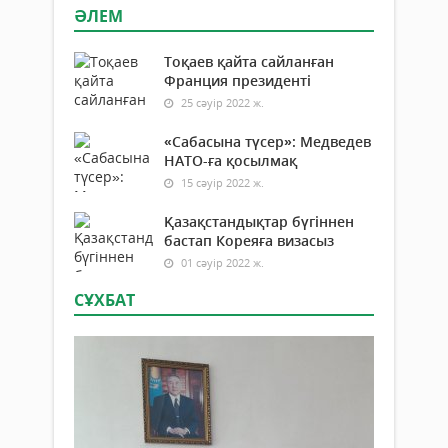
ӘЛЕМ
Тоқаев қайта сайланған
Франция президенті
25 сәуір 2022 ж.
«Сабасына түсер»: Медведев
НАТО-ға қосылмақ
15 сәуір 2022 ж.
Қазақстандықтар бүгіннен
бастап Кореяға визасыз
01 сәуір 2022 ж.
СҰХБАТ