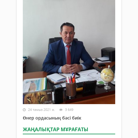
24 тамыз 2021 ж.
3 649
Өнер ордасының бәсі биік
ЖАҢАЛЫҚТАР МҰРАҒАТЫ