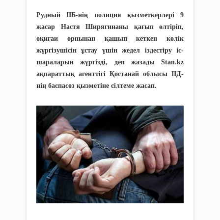
Рудный ІІБ-нің полиция қызметкерлері 9
жасар Настя Ширягинаны қағып өлтіріп,
оқиғаи орнынан қашып кеткен көлік
жүргізушісін ұстау үшін жедел іздестіру іс-
шараларын жүргізді, деп жазады Stan.kz
ақпараттық агенттігі Қостанай облысы ІІД-
нің баспасөз қызметіне сілтеме жасап.