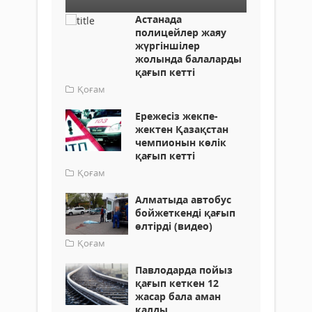
Астанада
полицейлер жаяу
жүргіншілер
жолында балаларды
қағып кетті
Қоғам
Ережесіз жекпе-
жектен Қазақстан
чемпионын көлік
қағып кетті
Қоғам
Алматыда автобус
бойжеткенді қағып
өлтірді (видео)
Қоғам
Павлодарда пойыз
қағып кеткен 12
жасар бала аман
қалды