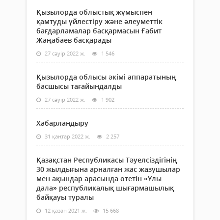
Қызылорда облыстық жұмыспен
қамтуды үйлестіру және әлеуметтік
бағдарламалар басқармасын Ғабит
Жаңабаев басқарады
27 сәуір 2022 ж.
1 546
Қызылорда облысы әкімі аппаратының
басшысы тағайындалды
27 сәуір 2022 ж.
1 902
Хабарландыру
31 қаңтар 2022 ж.
2 257
Қазақстан Республикасы Тәуелсіздігінің
30 жылдығына арналған жас жазушылар
мен ақындар арасында өтетін «Ұлы
дала» республикалық шығармашылық
байқауы туралы
12 қазан 2021 ж.
15 668