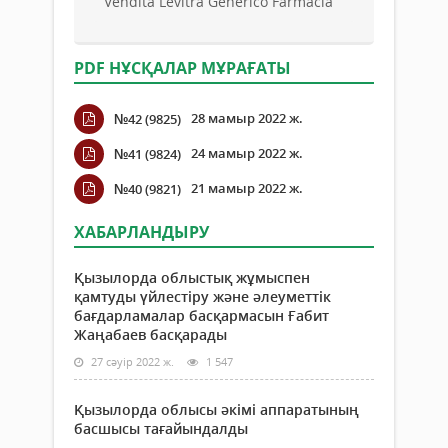
Vendita Levitra Generico Farmacia
PDF НҰСҚАЛАР МҰРАҒАТЫ
28 мамыр 2022 ж.
№42 (9825)
24 мамыр 2022 ж.
№41 (9824)
21 мамыр 2022 ж.
№40 (9821)
ХАБАРЛАНДЫРУ
Қызылорда облыстық жұмыспен
қамтуды үйлестіру және әлеуметтік
бағдарламалар басқармасын Ғабит
Жаңабаев басқарады
27 сәуір 2022 ж.
1 547
Қызылорда облысы әкімі аппаратының
басшысы тағайындалды