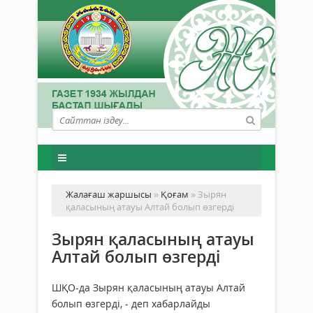
Жалағаш жаршысы
»
Қоғам
» Зырян
қаласының атауы Алтай болып өзгерді
Зырян қаласының атауы
Алтай болып өзгерді
ШҚО-да Зырян қаласының атауы Алтай
болып өзгерді, - деп хабарлайды