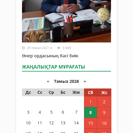
24 тамыз 2021 ж.
3 649
Өнер ордасының бәсі биік
ЖАҢАЛЫҚТАР МҰРАҒАТЫ
«
Тамыз 2026 »
Дс
Сс
Ср
Бс
Жм
Сб
Жс
1
2
3
4
5
6
7
8
9
10
11
12
13
14
15
16