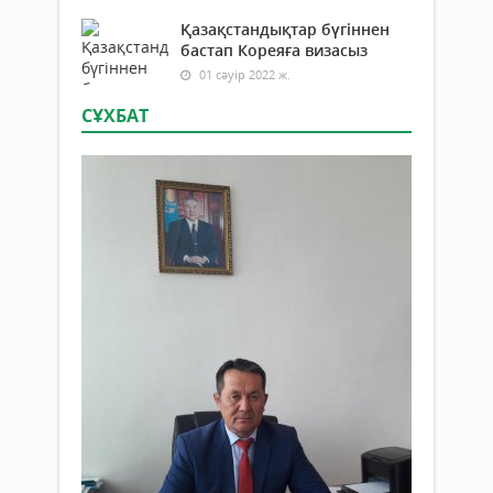
Қазақстандықтар бүгіннен
бастап Кореяға визасыз
01 сәуір 2022 ж.
СҰХБАТ