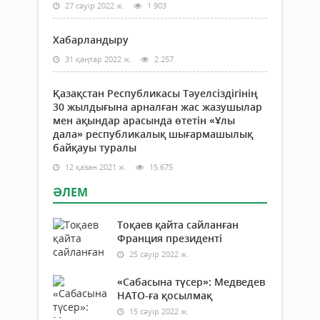
27 сәуір 2022 ж.
1 903
Хабарландыру
31 қаңтар 2022 ж.
2 257
Қазақстан Республикасы Тәуелсіздігінің
30 жылдығына арналған жас жазушылар
мен ақындар арасында өтетін «Ұлы
дала» республикалық шығармашылық
байқауы туралы
12 қазан 2021 ж.
15 675
ӘЛЕМ
Тоқаев қайта сайланған
Франция президенті
25 сәуір 2022 ж.
«Сабасына түсер»: Медведев
НАТО-ға қосылмақ
15 сәуір 2022 ж.