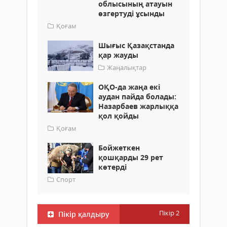
облысының атауын
өзгертуді ұсынды
Қоғам
Шығыс Қазақстанда
қар жауды
Жаңалықтар
ОҚО-да жаңа екі
аудан пайда болады:
Назарбаев жарлыққа
қол қойды
Қоғам
Бойжеткен
қошқарды 29 рет
көтерді
Спорт
Пікір
2
Пікір қалдыру