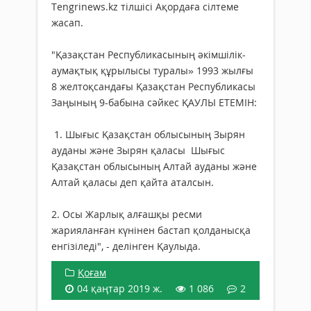
Tengrinews.kz тілшісі Ақордаға сілтеме
жасап.
"Қазақстан Республикасының әкімшілік-
аумақтық құрылысы туралы» 1993 жылғы
8 желтоқсандағы Қазақстан Республикасы
Заңының 9-бабына сәйкес ҚАУЛЫ ЕТЕМІН:
1. Шығыс Қазақстан облысының Зырян
ауданы және Зырян қаласы Шығыс
Қазақстан облысының Алтай ауданы және
Алтай қаласы деп қайта аталсын.
2. Осы Жарлық алғашқы ресми
жарияланған күнінен бастап қолданысқа
енгізіледі", - делінген Қаулыда.
Қоғам
04 қаңтар 2019 ж.
1 086
2