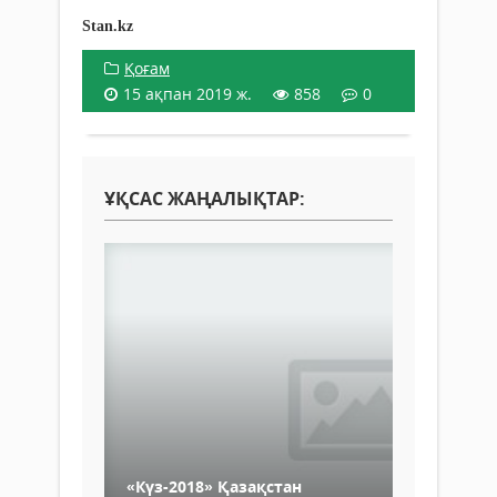
Stan.kz
Қоғам
15 ақпан 2019 ж.
858
0
ҰҚСАС ЖАҢАЛЫҚТАР:
«Күз-2018» Қазақстан