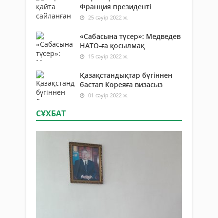
Франция президенті
25 сәуір 2022 ж.
«Сабасына түсер»: Медведев
НАТО-ға қосылмақ
15 сәуір 2022 ж.
Қазақстандықтар бүгіннен
бастап Кореяға визасыз
01 сәуір 2022 ж.
СҰХБАТ