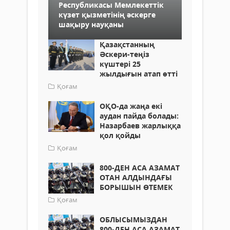
Республикасы Мемлекеттік
күзет қызметінің әскерге
шақыру науқаны
Қазақстанның
Әскери-теңіз
күштері 25
жылдығын атап өтті
Қоғам
ОҚО-да жаңа екі
аудан пайда болады:
Назарбаев жарлыққа
қол қойды
Қоғам
800-ДЕН АСА АЗАМАТ
ОТАН АЛДЫНДАҒЫ
БОРЫШЫН ӨТЕМЕК
Қоғам
ОБЛЫСЫМЫЗДАН
800-ДЕН АСА АЗАМАТ