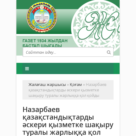
Жалағаш жаршысы
»
Қоғам
» Назарбаев
қазақстандықтарды әскери қызметке
шақыру туралы жарлыққа қол қойды
Назарбаев
қазақстандықтарды
әскери қызметке шақыру
туралы жарлыққа қол