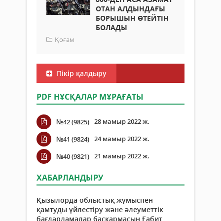
ОТАН АЛДЫНДАҒЫ
БОРЫШЫН ӨТЕЙТІН
БОЛАДЫ
Қоғам
Пікір қалдыру
PDF НҰСҚАЛАР МҰРАҒАТЫ
28 мамыр 2022 ж.
№42 (9825)
24 мамыр 2022 ж.
№41 (9824)
21 мамыр 2022 ж.
№40 (9821)
ХАБАРЛАНДЫРУ
Қызылорда облыстық жұмыспен
қамтуды үйлестіру және әлеуметтік
бағдарламалар басқармасын Ғабит