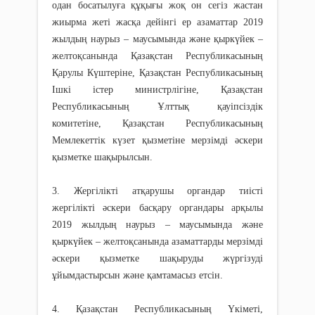
одан босатылуға құқығы жоқ он сегіз жастан
жиырма жеті жасқа дейінгі ер азаматтар 2019
жылдың наурыз – маусымында және қыркүйек –
желтоқсанында Қазақстан Республикасының
Қарулы Күштеріне, Қазақстан Республикасының
Ішкі істер министрлігіне, Қазақстан
Республикасының Ұлттық қауіпсіздік
комитетіне, Қазақстан Республикасының
Мемлекеттік күзет қызметіне мерзімді әскери
қызметке шақырылсын.
3. Жергілікті атқарушы органдар тиісті
жергілікті әскери басқару органдары арқылы
2019 жылдың наурыз – маусымында және
қыркүйек – желтоқсанында азаматтарды мерзімді
әскери қызметке шақыруды жүргізуді
ұйымдастырсын және қамтамасыз етсін.
4. Қазақстан Республикасының Үкіметі,