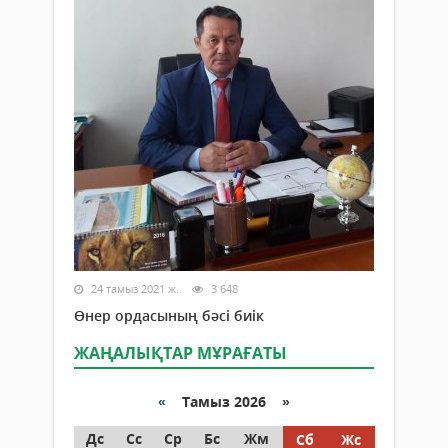
24 тамыз 2021 ж.
3 648
Өнер ордасының бәсі биік
ЖАҢАЛЫҚТАР МҰРАҒАТЫ
«
Тамыз 2026 »
Дс
Сс
Ср
Бс
Жм
Сб
Жс