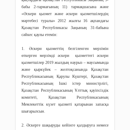
бабы 2-тармағының 11) тармақшасына және
«Әскери қызмет және әскери қызметшілердің
мәртебесі туралы» 2012 жылғы 16 ақпандағы
Қазақстан Республикасы Заңының 31-бабына
сәйкес қаулы етемін:
1. Әскери қызметтің белгіленген мерзімін
өткерген мерзімді әскери қызметтегі әскери
қызметшілер 2019 жылдың наурыз – маусымында
және қыркүйек – желтоқсанында Қазақстан
Республикасының Қарулы Күштері, Қазақстан
Республикасының Ішкі істер министрлігі,
Қазақстан Республикасының Ұлттық қауіпсіздік
комитеті, Қазақстан Республикасының
Мемлекеттік күзет қызметі қатарынан запасқа
шығарылсын.
2. Әскерге шақыруды кейінге қалдыруға немесе