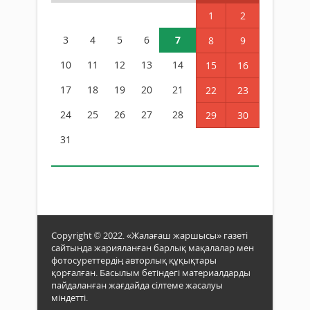
1
2
3
4
5
6
7
8
9
10
11
12
13
14
15
16
17
18
19
20
21
22
23
24
25
26
27
28
29
30
31
Copyright © 2022. «Жалағаш жаршысы» газеті
сайтында жарияланған барлық мақалалар мен
фотосуреттердің авторлық құқықтары
қорғалған. Басылым бетіндегі материалдарды
пайдаланған жағдайда сілтеме жасалуы
міндетті.