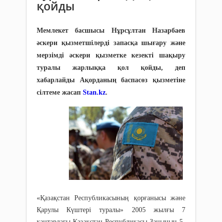
қойды
Мемлекет басшысы Нұрсұлтан Назарбаев
әскери қызметшілерді запасқа шығару және
мерзімді әскери қызметке кезекті шақыру
туралы жарлыққа қол қойды, деп
хабарлайды Ақорданың баспасөз қызметіне
сілтеме жасап
Stan.kz
.
«Қазақстан Республикасының қорғанысы және
Қарулы Күштері туралы» 2005 жылғы 7
қаңтардағы Қазақстан Республикасы Заңының 5-