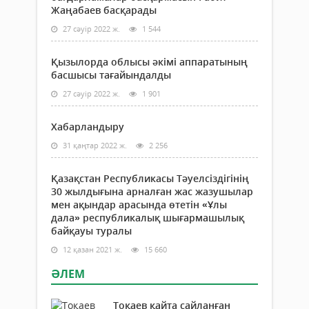
Жаңабаев басқарады
27 сәуір 2022 ж.
1 544
Қызылорда облысы әкімі аппаратының
басшысы тағайындалды
27 сәуір 2022 ж.
1 901
Хабарландыру
31 қаңтар 2022 ж.
2 256
Қазақстан Республикасы Тәуелсіздігінің
30 жылдығына арналған жас жазушылар
мен ақындар арасында өтетін «Ұлы
дала» республикалық шығармашылық
байқауы туралы
12 қазан 2021 ж.
15 660
ӘЛЕМ
Тоқаев қайта сайланған