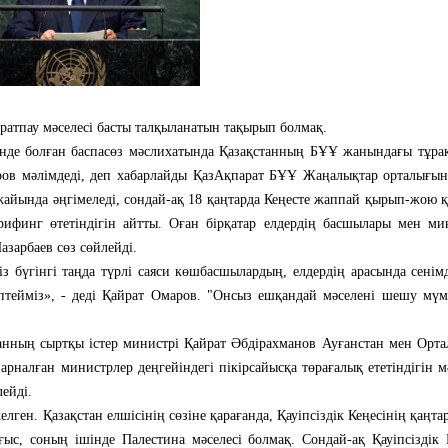
таратпау мәселесі басты талқыланатын тақырып болмақ.
нде болған баспасөз мәслихатында Қазақстанның БҰҰ жанындағы тұрақ
аров мәлімдеді, деп хабарлайды ҚазАқпарат БҰҰ Жаңалықтар орталығын
жайында әңгімеледі, сондай-ақ 18 қаңтарда Кеңесте жаппай қырып-жою 
рифинг өтетіндігін айтты. Оған бірқатар елдердің басшылары мен ми
зарбаев сөз сөйлейді.
з бүгінгі таңда түрлі саяси көшбасшылардың, елдердің арасында сенім
ептейміз», - деді Қайрат Омаров. "Онсыз ешқандай мәселені шешу мүм
станның сыртқы істер министрі Қайрат Әбдірахманов Ауғанстан мен Орт
рналған министрлер деңгейіндегі пікірсайысқа төрағалық ететіндігін мә
ейді.
ен. Қазақстан елшісінің сөзіне қарағанда, Қауіпсіздік Кеңесінің қаңта
с, соның ішінде Палестина мәселесі болмақ. Сондай-ақ Қауіпсіздік 