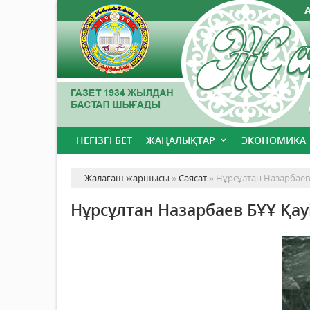
НЕГІЗГІ БЕТ
ЖАҢАЛЫҚТАР
ЭКОНОМИКА
Жалағаш жаршысы
»
Саясат
» Нұрсұлтан Назарбаев Б
Нұрсұлтан Назарбаев БҰҰ Қауі