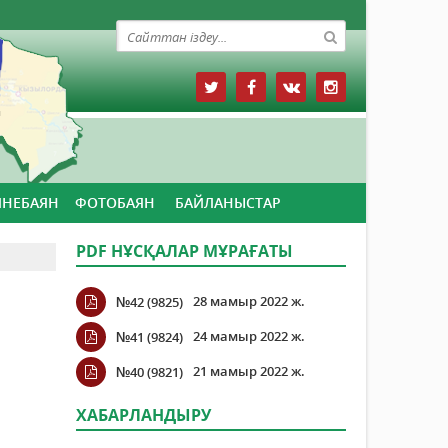
ЙНЕБАЯН
ФОТОБАЯН
БАЙЛАНЫСТАР
PDF НҰСҚАЛАР МҰРАҒАТЫ
28 мамыр 2022 ж.
№42 (9825)
24 мамыр 2022 ж.
№41 (9824)
21 мамыр 2022 ж.
№40 (9821)
ХАБАРЛАНДЫРУ