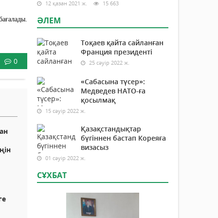
12 қазан 2021 ж.
15 663
ӘЛЕМ
ағалады.
Тоқаев қайта сайланған
Франция президенті
0
25 сәуір 2022 ж.
«Сабасына түсер»:
Медведев НАТО-ға
қосылмақ
15 сәуір 2022 ж.
Қазақстандықтар
ан
бүгіннен бастап Кореяға
визасыз
ңін
01 сәуір 2022 ж.
СҰХБАТ
ге