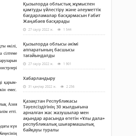
Қызылорда облыстық жұмыспен
қамтуды үйлестіру және әлеуметтік
бағдарламалар басқармасын Ғабит
Жаңабаев басқарады
27 сәуір 2022 ж.
1 544
Қызылорда облысы әкімі
ты өкілі,
аппаратының басшысы
а сілтеме
тағайындалды
қаруларын
27 сәуір 2022 ж.
1 901
нистрлері
Хабарландыру
ді қарым-
31 қаңтар 2022 ж.
2 256
кін емес.
Қазақстан Республикасы
алық Азия
Тәуелсіздігінің 30 жылдығына
лім етті.
арналған жас жазушылар мен
ақындар арасында өтетін «Ұлы дала»
республикалық шығармашылық
рдағы күн
байқауы туралы
Кеңесінің