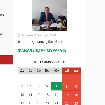
гке
Ы
24 тамыз 2021 ж.
3 648
Өнер ордасының бәсі биік
ЖАҢАЛЫҚТАР МҰРАҒАТЫ
«
Тамыз 2026 »
Дс
Сс
Ср
Бс
Жм
Сб
Жс
1
2
3
4
5
6
7
8
9
10
11
12
13
14
15
16
17
18
19
20
21
22
23