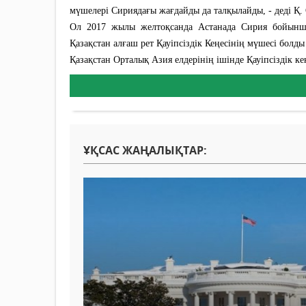
мүшелері Сириядағы жағдайды да талқылайды, - деді Қ.
Ол 2017 жылы желтоқсанда Астанада Сирия бойынша 
Қазақстан алғаш рет Қауіпсіздік Кеңесінің мүшесі болды
Қазақстан Орталық Азия елдерінің ішінде Қауіпсіздік к
ҰҚСАС ЖАҢАЛЫҚТАР: