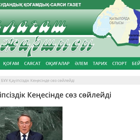
ҚОҒАМ
САЯСАТ
ОҚИҒАЛАР
ӘЛЕМ
ТАРИХ
СПОРТ
БЕ
ҰҰ Қауіпсіздік Кеңесінде сөз сөйлейді
псіздік Кеңесінде сөз сөйлейді