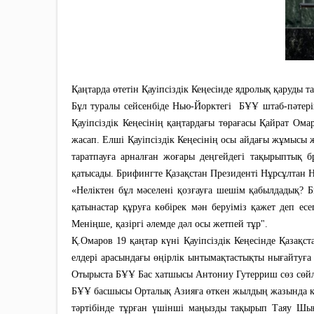
Қаңтарда өтетін Қауіпсіздік Кеңесінде ядролық қаруды 
Бұл туралы сейсенбіде Нью-Йорктегі БҰҰ штаб-пәтері
Қауіпсіздік Кеңесінің қаңтардағы төрағасы Қайрат Ом
жасап. Елші Қауіпсіздік Кеңесінің осы айдағы жұмысы 
таратпауға арналған жоғары деңгейдегі тақырыптық б
қатысады. Брифингте Қазақстан Президенті Нұрсұлтан На
«Неліктен бұл мәселені қозғауға шешім қабылдадық? Бі
қатынастар құруға көбірек мән беруіміз қажет деп ес
Меніңше, қазіргі әлемде дәл осы жетпей тұр".
Қ.Омаров 19 қаңтар күні Қауіпсіздік Кеңесінде Қазақ
елдері арасындағы өңірлік ынтымақтастықты нығайтуға а
Отырыста БҰҰ Бас хатшысы Антониу Гутерриш сөз сөйл
БҰҰ басшысы Орталық Азияға өткен жылдың жазында келг
тәртібінде тұрған үшінші маңызды тақырып Таяу Шығы