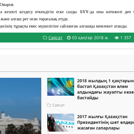
 Омаров.
кезекті кездесу өткендігін еске салды. БҰҰ-да оны нәтижелі деп б
 және алғаш рет оған төрағалық етуде.
еңесінің тұрақты емес мүшелігіне сайланған алғашқы мемлекет атанды.
Саясат
03 қаңтар 2018 ж.
1 357
2018 жылдың 1 қаңтарын
бастап Қазақстан әлем
алдындағы жауапты кезе
бастайды
Саясат
2017 жылғы Қазақстан
Президентінің шет елдер
жасаған сапарлары