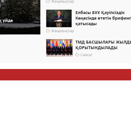
Жаңалықтар
Елбасы БҰҰ Қауіпсіздік
Кеңесінде өтетін брифин
қ үйде
қатысады
Жаңалықтар
ТМД БАСШЫЛАРЫ ЖЫЛД
ҚОРЫТЫНДЫЛАДЫ
Саясат