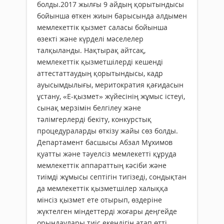
болды.2017 жылғы 9 айдың қорытындысы
бойынша өткен жиын барысында алдымен
мемлекеттік қызмет саласы бойынша
өзекті және күрделі мәселелер
талқыланды. Нақтырақ айтсақ,
мемлекеттік қызметшілерді кешенді
аттестаттаудың қорытындысы, кадр
ауысымдылығы, меритократия қағидасын
ұстану, «Е-қызмет» жүйесінің жұмыс істеуі,
сынақ мерзімін белгілеу және
тәлімгерлерді бекіту, конкурстық
процедураларды өткізу жайы сөз болды.
Департамент басшысы Абзал Мұхимов
қуатты және тәуелсіз мемлекетті құруда
мемлекеттік аппараттың кәсіби және
тиімді жұмысы септігін тигізеді, сондықтан
да мемлекеттік қызметшілер халыққа
мінсіз қызмет ете отырып, өздеріне
жүктелген міндеттерді жоғары деңгейде
орындаулары тиіс екендігін атап өтті.