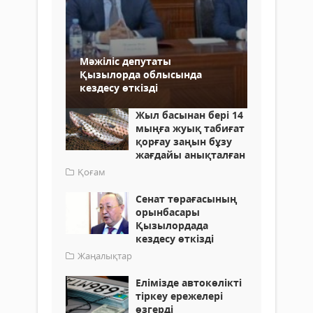
Мәжіліс депутаты
Қызылорда облысында
кездесу өткізді
Жыл басынан бері 14
мыңға жуық табиғат
қорғау заңын бұзу
жағдайы анықталған
Қоғам
Сенат төрағасының
орынбасары
Қызылордада
кездесу өткізді
Жаңалықтар
Елімізде автокөлікті
тіркеу ережелері
өзгерді