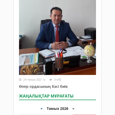
24 тамыз 2021 ж.
3 648
Өнер ордасының бәсі биік
ЖАҢАЛЫҚТАР МҰРАҒАТЫ
«
Тамыз 2026 »