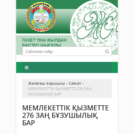
Жалағаш жаршысы
»
Саясат
»
МЕМЛЕКЕТТІК ҚЫЗМЕТТЕ 276 ЗАҢ
БҰЗУШЫЛЫҚ БАР
МЕМЛЕКЕТТІК ҚЫЗМЕТТЕ
276 ЗАҢ БҰЗУШЫЛЫҚ
БАР