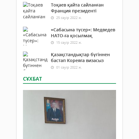
Тоқаев қайта сайланған
Франция президенті
25 сәуір 2022 ж.
«Сабасына түсер»: Медведев
НАТО-ға қосылмақ
15 сәуір 2022 ж.
Қазақстандықтар бүгіннен
бастап Кореяға визасыз
01 сәуір 2022 ж.
СҰХБАТ