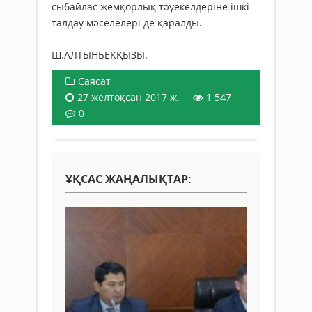
сыбайлас жемқорлық тәуекелдеріне ішкі
талдау мәселелері де қаралды.
Ш.АЛТЫНБЕКҚЫЗЫ.
Саясат
27 желтоқсан 2017 ж.
1 547
0
ҰҚСАС ЖАҢАЛЫҚТАР: