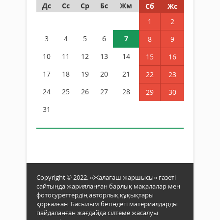
Дс
Сс
Ср
Бс
Жм
Сб
Жс
1
2
3
4
5
6
7
8
9
10
11
12
13
14
15
16
17
18
19
20
21
22
23
24
25
26
27
28
29
30
31
Copyright © 2022. «Жалағаш жаршысы» газеті
сайтында жарияланған барлық мақалалар мен
фотосуреттердің авторлық құқықтары
қорғалған. Басылым бетіндегі материалдарды
пайдаланған жағдайда сілтеме жасалуы