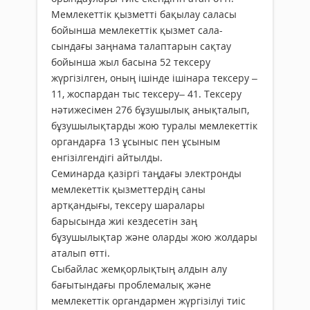
Мемлекеттік қызметті бақылау саласы
бойынша мемлекеттік қызмет сала-
сындағы заңнама талаптарын сақтау
бойынша жыл басына 52 тексеру
жүргізілген, оның ішінде ішінара тексеру –
11, жоспардан тыс тексеру– 41. Тексеру
нәтижесімен 276 бұзушылық анықталып,
бұзушылықтарды жою туралы мемлекеттік
органдарға 13 ұсыныс пен ұсыным
енгізілгендігі айтылды.
Семинарда қазіргі таңдағы электронды
мемлекеттік қызметтердің саны
артқандығы, тексеру шаралары
барысында жиі кездесетін заң
бұзушылықтар және оларды жою жолдары
аталып өтті.
Сыбайлас жемқорлықтың алдын алу
бағытындағы проблемалық және
мемлекеттік органдармен жүргізілуі тиіс