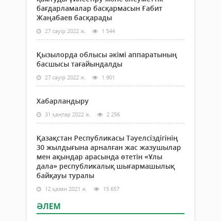
бағдарламалар басқармасын Ғабит
Жаңабаев басқарады
27 сәуір 2022 ж.
1 544
Қызылорда облысы әкімі аппаратының
басшысы тағайындалды
27 сәуір 2022 ж.
1 901
Хабарландыру
31 қаңтар 2022 ж.
2 256
Қазақстан Республикасы Тәуелсіздігінің
30 жылдығына арналған жас жазушылар
мен ақындар арасында өтетін «Ұлы
дала» республикалық шығармашылық
байқауы туралы
12 қазан 2021 ж.
15 657
ӘЛЕМ