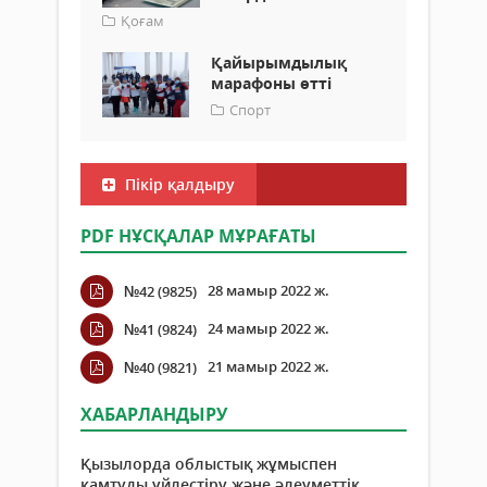
Қоғам
Қайырымдылық
марафоны өтті
Спорт
Пікір қалдыру
PDF НҰСҚАЛАР МҰРАҒАТЫ
28 мамыр 2022 ж.
№42 (9825)
24 мамыр 2022 ж.
№41 (9824)
21 мамыр 2022 ж.
№40 (9821)
ХАБАРЛАНДЫРУ
Қызылорда облыстық жұмыспен
қамтуды үйлестіру және әлеуметтік