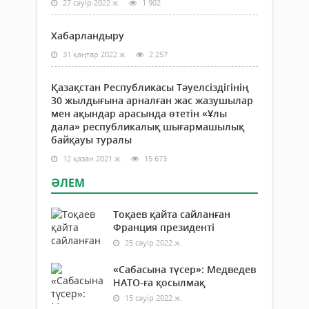
27 сәуір 2022 ж.
1 902
Хабарландыру
31 қаңтар 2022 ж.
2 257
Қазақстан Республикасы Тәуелсіздігінің
30 жылдығына арналған жас жазушылар
мен ақындар арасында өтетін «Ұлы
дала» республикалық шығармашылық
байқауы туралы
12 қазан 2021 ж.
15 673
ӘЛЕМ
Тоқаев қайта сайланған
Франция президенті
25 сәуір 2022 ж.
«Сабасына түсер»: Медведев
НАТО-ға қосылмақ
15 сәуір 2022 ж.