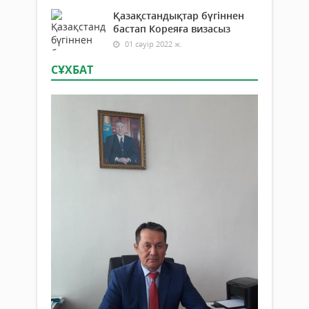
Қазақстандықтар бүгіннен
бастап Кореяға визасыз
01 сәуір 2022 ж.
СҰХБАТ