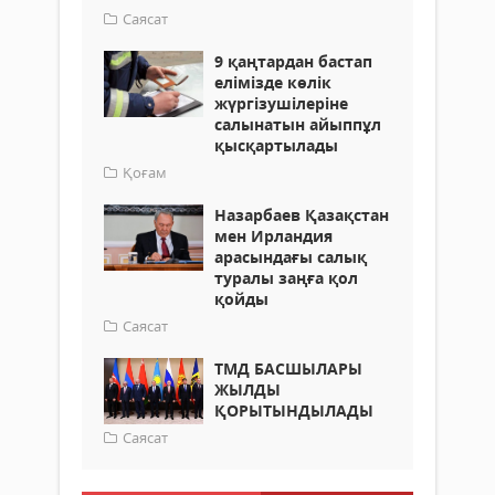
Саясат
9 қаңтардан бастап
елімізде көлік
жүргізушілеріне
салынатын айыппұл
қысқартылады
Қоғам
Назарбаев Қазақстан
мен Ирландия
арасындағы салық
туралы заңға қол
қойды
Саясат
ТМД БАСШЫЛАРЫ
ЖЫЛДЫ
ҚОРЫТЫНДЫЛАДЫ
Саясат