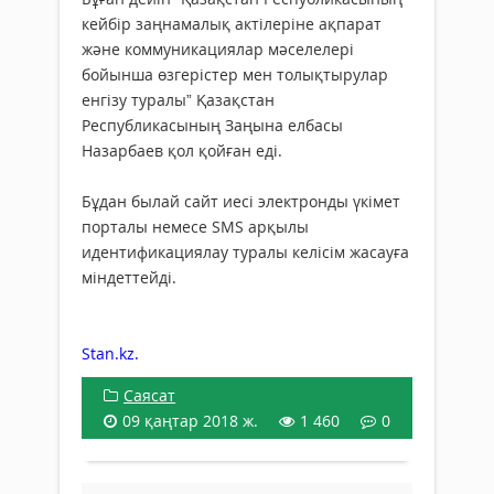
кейбір заңнамалық актілеріне ақпарат
және коммуникациялар мәселелері
бойынша өзгерістер мен толықтырулар
енгізу туралы” Қазақстан
Республикасының Заңына елбасы
Назарбаев қол қойған еді.
Бұдан былай сайт иесі электронды үкімет
порталы немесе SMS арқылы
идентификациялау туралы келісім жасауға
міндеттейді.
Stan.kz.
Саясат
09 қаңтар 2018 ж.
1 460
0