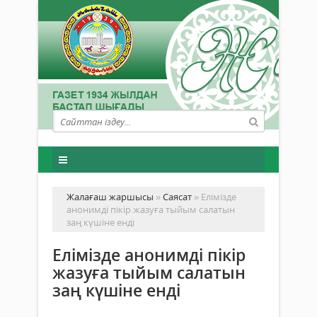
Жалағаш жаршысы
»
Саясат
» Елімізде
анонимді пікір жазуға тыйым салатын
заң күшіне енді
Елімізде анонимді пікір
жазуға тыйым салатын
заң күшіне енді