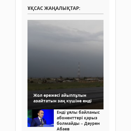
ҰҚСАС ЖАҢАЛЫҚТАР:
Жол ережесі айыппұлын
азайтатын заң күшіне енді
Енді ұялы байланыс
абоненттері қарыз
болмайды – Дәурен
Абаев