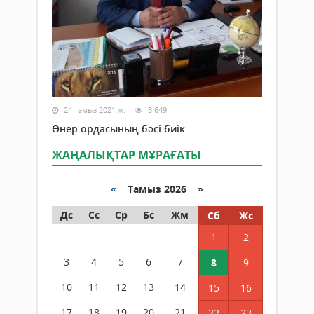
24 тамыз 2021 ж.
3 649
Өнер ордасының бәсі биік
ЖАҢАЛЫҚТАР МҰРАҒАТЫ
«
Тамыз 2026 »
Дс
Сс
Ср
Бс
Жм
Сб
Жс
1
2
3
4
5
6
7
8
9
10
11
12
13
14
15
16
17
18
19
20
21
22
23