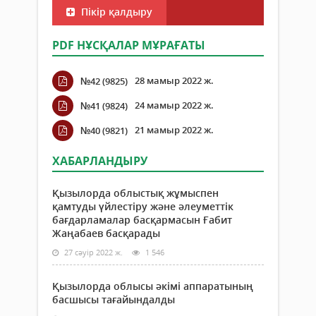
Пікір қалдыру
PDF НҰСҚАЛАР МҰРАҒАТЫ
28 мамыр 2022 ж.
№42 (9825)
24 мамыр 2022 ж.
№41 (9824)
21 мамыр 2022 ж.
№40 (9821)
ХАБАРЛАНДЫРУ
Қызылорда облыстық жұмыспен
қамтуды үйлестіру және әлеуметтік
бағдарламалар басқармасын Ғабит
Жаңабаев басқарады
27 сәуір 2022 ж.
1 546
Қызылорда облысы әкімі аппаратының
басшысы тағайындалды