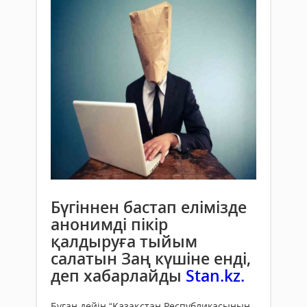
Бүгіннен бастап елімізде
анонимді пікір
қалдыруға тыйым
салатын Заң күшіне енді,
деп хабарлайды
Stan.kz.
Бұған дейін “Қазақстан Республикасының