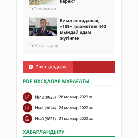
керек?
Экономика
Биыл елордалық
«109» қызметіне 440
мыңдай адам
жүгінген
Жаңалықтар
Пікір қалдыру
PDF НҰСҚАЛАР МҰРАҒАТЫ
28 мамыр 2022 ж.
№42 (9825)
24 мамыр 2022 ж.
№41 (9824)
21 мамыр 2022 ж.
№40 (9821)
ХАБАРЛАНДЫРУ