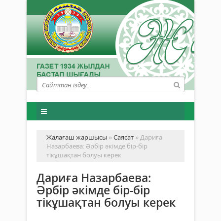
Жалағаш жаршысы
»
Саясат
» Дариға
Назарбаева: Әрбір әкімде бір-бір
тікұшақтан болуы керек
Дариға Назарбаева:
Әрбір әкімде бір-бір
тікұшақтан болуы керек