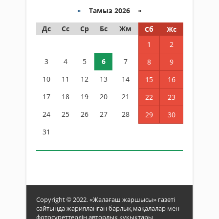
«
Тамыз 2026 »
Дс
Сс
Ср
Бс
Жм
Сб
Жс
1
2
3
4
5
6
7
8
9
10
11
12
13
14
15
16
17
18
19
20
21
22
23
24
25
26
27
28
29
30
31
Copyright © 2022. «Жалағаш жаршысы» газеті
сайтында жарияланған барлық мақалалар мен
фотосуреттердің авторлық құқықтары