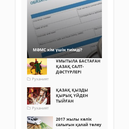
МӘМС кім үшін тиімді?
ҰМЫТЫЛА БАСТАҒАН
ҚАЗАҚ САЛТ-
ДӘСТҮРЛЕРІ
Руханият
ҚАЗАҚ ҚЫЗДЫ
ҚЫРЫҚ ҮЙДЕН
ТЫЙҒАН
Руханият
2017 жылы көлік
салығын қалай төлеу