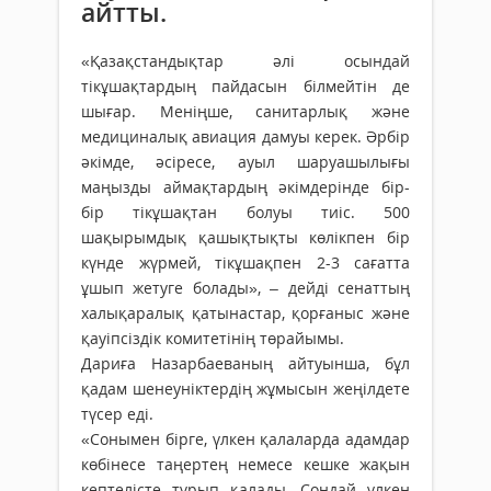
айтты.
«Қазақстандықтар әлі осындай
тікұшақтардың пайдасын білмейтін де
шығар. Меніңше, санитарлық және
медициналық авиация дамуы керек. Әрбір
әкімде, әсіресе, ауыл шаруашылығы
маңызды аймақтардың әкімдерінде бір-
бір тікұшақтан болуы тиіс. 500
шақырымдық қашықтықты көлікпен бір
күнде жүрмей, тікұшақпен 2-3 сағатта
ұшып жетуге болады», – дейді сенаттың
халықаралық қатынастар, қорғаныс және
қауіпсіздік комитетінің төрайымы.
Дариға Назарбаеваның айтуынша, бұл
қадам шенеуніктердің жұмысын жеңілдете
түсер еді.
«Сонымен бірге, үлкен қалаларда адамдар
көбінесе таңертең немесе кешке жақын
кептелісте тұрып қалады. Сондай үлкен