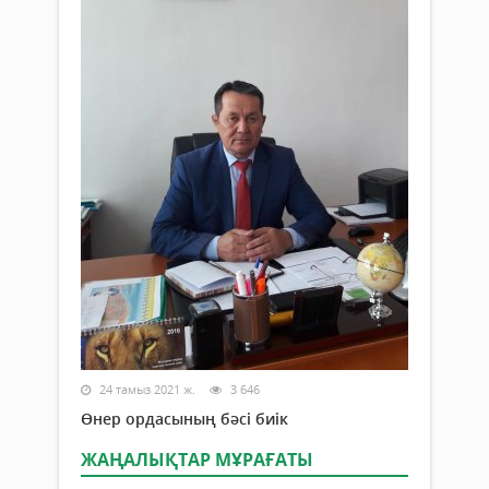
24 тамыз 2021 ж.
3 646
Өнер ордасының бәсі биік
ЖАҢАЛЫҚТАР МҰРАҒАТЫ