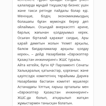
қалаларда мұндай тікұшақтар бизнес үшін
және такси ретінде пайдалы болар еді.
Меніңше, біздің экономикамыздың
болашағы бұған мүмкіндік берер деп
ойлаймын. Осындай өнеркәсіпті әрине,
барлық жағынан қолдауымыз керек.
Осыған бірталай қаражат салдық. Ары
қарай дамитын жолын Үкімет арқылы,
бәлкім бағдарламалар арқылы қолдау
керек», – дейді Назарбаева «Еврокоптер
Қазақстан инжиниринг» ЖШС туралы.
Айта кетейік, бүгін ҚР Парламенті Сенаты
Халықаралық қатынастар, қорғаныс және
қауіпсіздік комитетінің төрайымы Дариға
Назарбаева бастаған комитет мүшелері
Астанадағы Ұлттық ғарыш орталығы мен
«Еврокоптер Қазақстан инжиниринг»
ЖШС-да болып, атқарылып жатқан
жұмыстармен танысқан болатын.