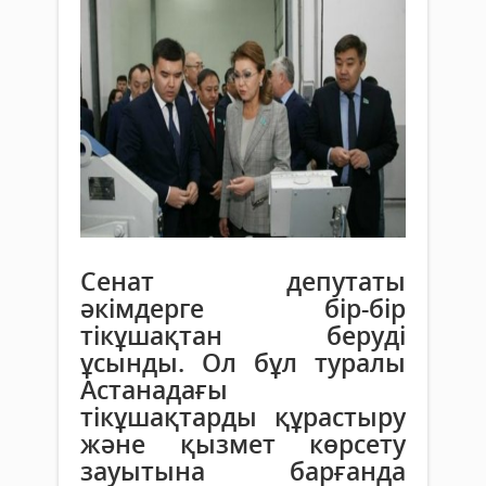
Сенат депутаты
әкімдерге бір-бір
тікұшақтан беруді
ұсынды. Ол бұл туралы
Астанадағы
тікұшақтарды құрастыру
және қызмет көрсету
зауытына барғанда