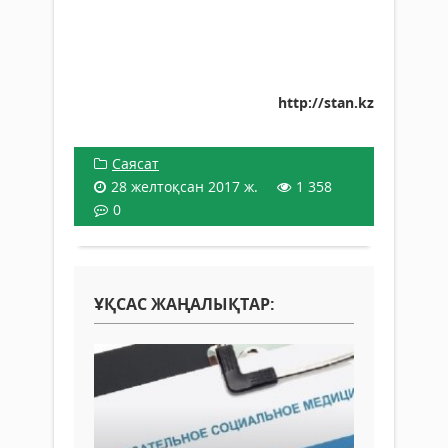
http://stan.kz
Саясат
28 желтоқсан 2017 ж.
1 358
0
ҰҚСАС ЖАҢАЛЫҚТАР: