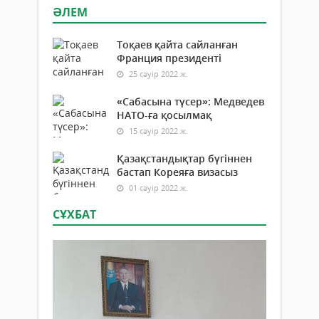
ӘЛЕМ
Тоқаев қайта сайланған
Франция президенті
25 сәуір 2022 ж.
«Сабасына түсер»: Медведев
НАТО-ға қосылмақ
15 сәуір 2022 ж.
Қазақстандықтар бүгіннен
бастап Кореяға визасыз
01 сәуір 2022 ж.
СҰХБАТ