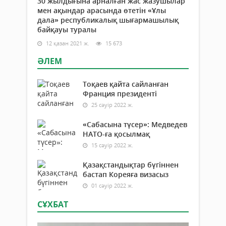
30 жылдығына арналған жас жазушылар
мен ақындар арасында өтетін «Ұлы
дала» республикалық шығармашылық
байқауы туралы
12 қазан 2021 ж.
15 673
ӘЛЕМ
Тоқаев қайта сайланған
Франция президенті
25 сәуір 2022 ж.
«Сабасына түсер»: Медведев
НАТО-ға қосылмақ
15 сәуір 2022 ж.
Қазақстандықтар бүгіннен
бастап Кореяға визасыз
01 сәуір 2022 ж.
СҰХБАТ