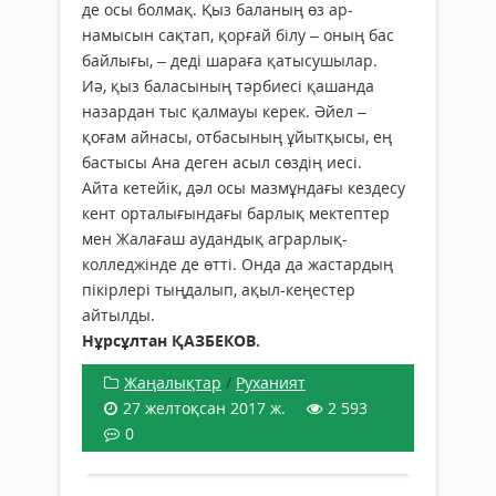
де осы болмақ. Қыз баланың өз ар-
намысын сақтап, қорғай білу – оның бас
байлығы, – деді шараға қатысушылар.
Иә, қыз баласының тәрбиесі қашанда
назардан тыс қалмауы керек. Әйел –
қоғам айнасы, отбасының ұйытқысы, ең
бастысы Ана деген асыл сөздің иесі.
Айта кетейік, дәл осы мазмұндағы кездесу
кент орталығындағы барлық мектептер
мен Жалағаш аудандық аграрлық-
колледжінде де өтті. Онда да жастардың
пікірлері тыңдалып, ақыл-кеңестер
айтылды.
Нұрсұлтан ҚАЗБЕКОВ.
Жаңалықтар
/
Руханият
27 желтоқсан 2017 ж.
2 593
0