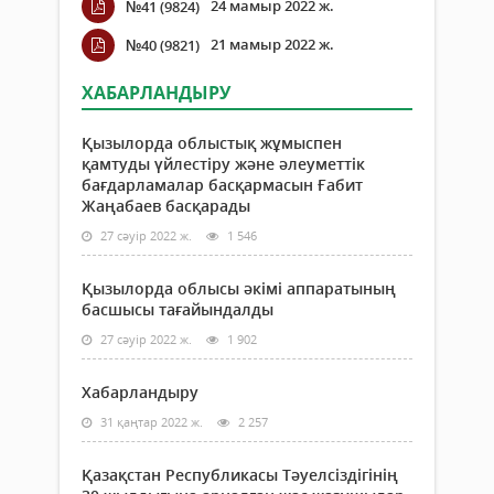
24 мамыр 2022 ж.
№41 (9824)
21 мамыр 2022 ж.
№40 (9821)
ХАБАРЛАНДЫРУ
Қызылорда облыстық жұмыспен
қамтуды үйлестіру және әлеуметтік
бағдарламалар басқармасын Ғабит
Жаңабаев басқарады
27 сәуір 2022 ж.
1 546
Қызылорда облысы әкімі аппаратының
басшысы тағайындалды
27 сәуір 2022 ж.
1 902
Хабарландыру
31 қаңтар 2022 ж.
2 257
Қазақстан Республикасы Тәуелсіздігінің