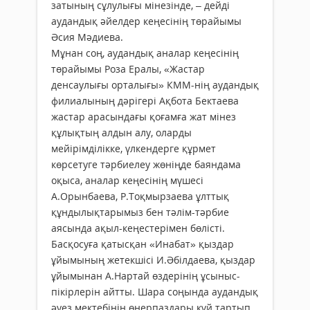
затының сұлулығы мінезінде, – дейді
аудандық әйелдер кеңесінің төрайымы
Әсия Мәдиева.
Мұнан соң, аудандық аналар кеңесінің
төрайымы Роза Ералы, «Жастар
денсаулығы орталығы» КММ-нің аудандық
филиалының дәрігері Ақбота Бектаева
жастар арасындағы қоғамға жат мінез
құлықтың алдын алу, оларды
мейірімділікке, үлкендерге құрмет
көрсетуге тәрбиелеу жөніңде баяндама
оқыса, аналар кеңесінің мүшесі
А.Орынбаева, Р.Тоқмырзаева ұлттық
құндылықтарымыз бен тәлім-тәрбие
аясында ақыл-кеңестерімен бөлісті.
Басқосуға қатысқан «Инабат» қыздар
ұйымының жетекшісі И.Әбілдаева, қыздар
ұйымынан А.Нартай өздерінің ұсыныс-
пікірлерін айтты. Шара соңында аудандық
әуез мектебінің өнерпаздары күй тартып,