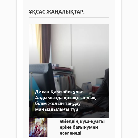
ҰҚСАС ЖАҢАЛЫҚТАР:
Дихан Қамзабекұлы:
Алдымызда қазақстандық
білім жолын таңдау
маңыздылығы тұр
Әйелдің күш-қуаты
еріне бағынумен
еселенеді