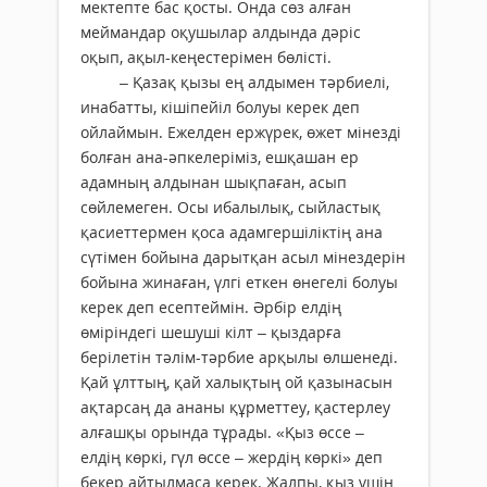
мектепте бас қосты. Онда сөз алған
меймандар оқушылар алдында дәріс
оқып, ақыл-кеңестерімен бөлісті.
– Қазақ қызы ең алдымен тәрбиелі,
инабатты, кішіпейіл болуы керек деп
ойлаймын. Ежелден ержүрек, өжет мінезді
болған ана-әпкелеріміз, ешқашан ер
адамның алдынан шықпаған, асып
сөйлемеген. Осы ибалылық, сыйластық
қасиеттермен қоса адамгершіліктің ана
сүтімен бойына дарытқан асыл мінездерін
бойына жинаған, үлгі еткен өнегелі болуы
керек деп есептеймін. Әрбір елдің
өміріндегі шешуші кілт – қыздарға
берілетін тәлім-тәрбие арқылы өлшенеді.
Қай ұлттың, қай халықтың ой қазынасын
ақтарсаң да ананы құрметтеу, қастерлеу
алғашқы орында тұрады. «Қыз өссе –
елдің көркі, гүл өссе – жердің көркі» деп
бекер айтылмаса керек. Жалпы, қыз үшін