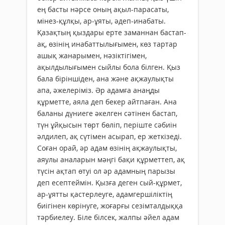
ең басты нәрсе оның ақыл-парасаты,
мінез-құлқы, ар-ұяты, әдеп-инабаты.
Қазақтың қыздары ерте заманнан бастап-
ақ, өзінің инабаттылығымен, көз тартар
ашық жанарымен, нәзіктігімен,
ақылдылығымен сыйлы бола білген. Қыз
бала біріншіден, ана және ақжаулықты
апа, әжелеріміз. Әр адамға анаңды
құрметте, аяла деп бекер айтпаған. Ана
баланы дүниеге әкелген сәтінен бастап,
түн ұйқысын төрт бөліп, періште сәбиін
әлдилеп, ақ сүтімен асырап, ер жеткізеді.
Соған орай, әр адам өзінің ақжаулықты,
аяулы аналарын мәңгі бақи құрметтеп, ақ
түсін ақтап өтуі ол әр адамның парызы
деп есептеймін. Қызға деген сый-құрмет,
ар-ұятты қастерлеуге, адамгершіліктің
биігінен көрінуге, жоғарғы сезімталдыққа
тәрбиелеу. Біле білсек, жалпы әйел адам