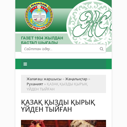
Жалағаш жаршысы
»
Жаңалықтар
»
Руханият
» ҚАЗАҚ ҚЫЗДЫ ҚЫРЫҚ
ҮЙДЕН ТЫЙҒАН
ҚАЗАҚ ҚЫЗДЫ ҚЫРЫҚ
ҮЙДЕН ТЫЙҒАН