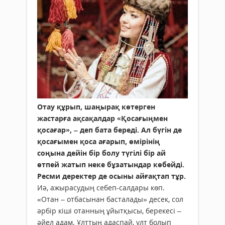
Отау құрып, шаңырақ көтерген
жастарға ақсақалдар «Қосағыңмен
қосағар», – деп бата береді. Ал бүгін де
қосағымен қоса ағарып, өмірінің
соңына дейін бір болу түгілі бір ай
өтпей жатып неке бұзатындар көбейді.
Ресми деректер де осыны айғақтап тұр.
Иә, ажырасудың себеп-салдары көп.
«Отан – отбасынан басталады» десек, сол
әрбір кіші отанның ұйытқысы, берекесі –
әйел адам. Ұлттың адаспай, ұлт болып