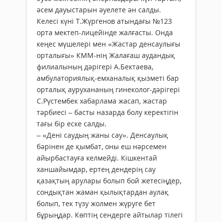
әсем дауыстарын әуелете ән салды.
Келесі күні Т.Жүргенов атындағы №123
орта мектеп-лицейінде жалғасты. Онда
кеңес мүшелері мен «Жастар денсаулығы
орталығы» КММ-нің Жалағаш аудандық
филиалының дәрігері А.Бектаева,
амбулаториялық-емханалық қызметі бар
орталық аурухананың гинеколог-дәрігері
С.Рүстембек хабарлама жасап, жастар
тәрбиесі – басты назарда болу керектігін
тағы бір еске салды.
– «Дені саудың жаны сау». Денсаулық
бәрінен де қымбат, оны еш нәрсемен
айырбастауға келмейді. Кішкентай
ханшайымдар, ертең дендерің сау
қазақтың арулары болып бой жетесіңдер,
сондықтан жаман қылықтардан аулақ
болып, тек түзу жолмен жүруге бет
бұрыңдар. Көптің сендерге айтылар тілегі