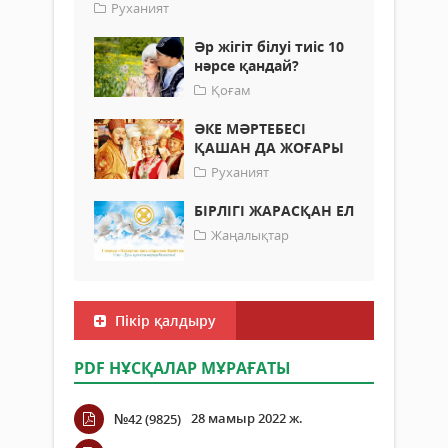
Руханият
Әр жігіт білуі тиіс 10
нәрсе қандай?
Қоғам
ӘКЕ МӘРТЕБЕСІ
ҚАШАН ДА ЖОҒАРЫ
Руханият
БІРЛІГІ ЖАРАСҚАН ЕЛ
Жаңалықтар
Пікір қалдыру
PDF НҰСҚАЛАР МҰРАҒАТЫ
28 мамыр 2022 ж.
№42 (9825)