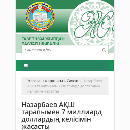
Жалағаш жаршысы
»
Саясат
» Назарбаев
АҚШ тарапымен 7 миллиард доллардың
келісімін жасасты
Назарбаев АҚШ
тарапымен 7 миллиард
доллардың келісімін
жасасты