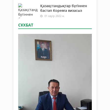
Қазақстандықтар бүгіннен
бастап Кореяға визасыз
01 сәуір 2022 ж.
СҰХБАТ