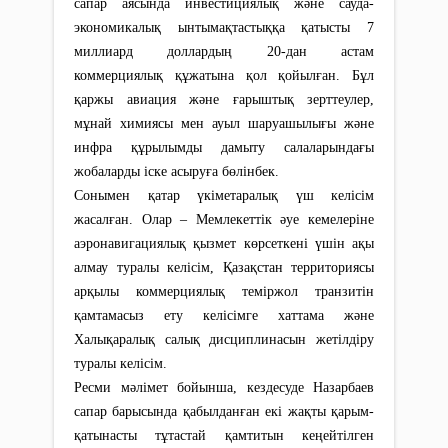
сапар аясында инвестициялық және сауда-
экономикалық ынтымақтастыққа қатысты 7
миллиард доллардың 20-дан астам
коммерциялық құжатына қол қойылған. Бұл
қаржы авиация және ғарыштық зерттеулер,
мұнай химиясы мен ауыл шаруашылығы және
инфра құрылымды дамыту салаларындағы
жобаларды іске асыруға бөлінбек.
Сонымен қатар үкіметаралық үш келісім
жасалған. Олар – Мемлекеттік әуе кемелеріне
аэронавигациялық қызмет көрсеткені үшін ақы
алмау туралы келісім, Қазақстан территориясы
арқылы коммерциялық теміржол транзитін
қамтамасыз ету келісімге хаттама және
Халықаралық салық дисциплинасын жетілдіру
туралы келісім.
Ресми мәлімет бойынша, кездесуде Назарбаев
сапар барысында қабылданған екі жақты қарым-
қатынасты тұтастай қамтитын кеңейтілген