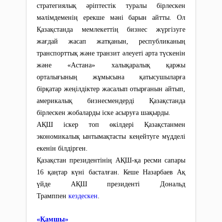
стратегиялық әріптестік туралы бірлескен
мәлімдеменің ерекше мәні барын айтты. Ол
Қазақстанда мемлекеттің бизнес жүргізуге
жағдай жасап жатқанын, республиканың
транспорттық және транзит әлеуеті арта түскенін
және «Астана» халықаралық қаржы
орталығының жұмысына қатысушыларға
бірқатар жеңілдіктер жасалып отырғанын айтып,
америкалық бизнесмендерді Қазақстанда
бірлескен жобаларды іске асыруға шақырды.
АҚШ іскер топ өкілдері Қазақстанмен
экономикалық ынтымақтасты кеңейтуге мүдделі
екенін білдірген.
Қазақстан президентінің АҚШ-қа ресми сапары
16 қаңтар күні басталған. Кеше Назарбаев Ақ
үйде АҚШ президенті Дональд
Трамппен
кездескен
.
«Қамшы»