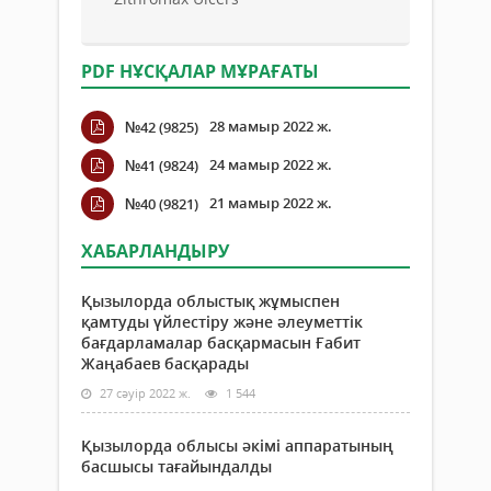
PDF НҰСҚАЛАР МҰРАҒАТЫ
28 мамыр 2022 ж.
№42 (9825)
24 мамыр 2022 ж.
№41 (9824)
21 мамыр 2022 ж.
№40 (9821)
ХАБАРЛАНДЫРУ
Қызылорда облыстық жұмыспен
қамтуды үйлестіру және әлеуметтік
бағдарламалар басқармасын Ғабит
Жаңабаев басқарады
27 сәуір 2022 ж.
1 544
Қызылорда облысы әкімі аппаратының
басшысы тағайындалды