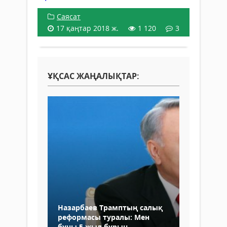
Саясат
17 қаңтар 2018 ж.
1 120
3
ҰҚСАС ЖАҢАЛЫҚТАР:
Назарбаев Трамптың салық
реформасы туралы: Мен
бұны 5 жыл бұрын