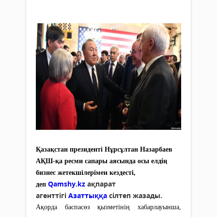
Қазақстан президенті Нұрсұлтан Назарбаев
АҚШ-қа ресми сапары аясында осы елдің
бизнес жетекшілерімен кездесті,
Qamshy.kz
ақпарат
деп
агенттігі
Азаттыққа
сілтеп жазады.
Ақорда баспасөз қызметінің хабарлауынша,