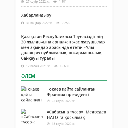
27 сәуір 2022 ж.
1 901
Хабарландыру
31 қаңтар 2022 ж.
2 256
Қазақстан Республикасы Тәуелсіздігінің
30 жылдығына арналған жас жазушылар
мен ақындар арасында өтетін «Ұлы
дала» республикалық шығармашылық
байқауы туралы
12 қазан 2021 ж.
15 660
ӘЛЕМ
Тоқаев қайта сайланған
Франция президенті
25 сәуір 2022 ж.
«Сабасына түсер»: Медведев
НАТО-ға қосылмақ
15 сәуір 2022 ж.