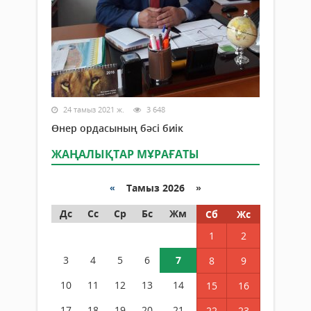
24 тамыз 2021 ж.
3 648
Өнер ордасының бәсі биік
ЖАҢАЛЫҚТАР МҰРАҒАТЫ
«
Тамыз 2026 »
Дс
Сс
Ср
Бс
Жм
Сб
Жс
1
2
3
4
5
6
7
8
9
10
11
12
13
14
15
16
17
18
19
20
21
22
23