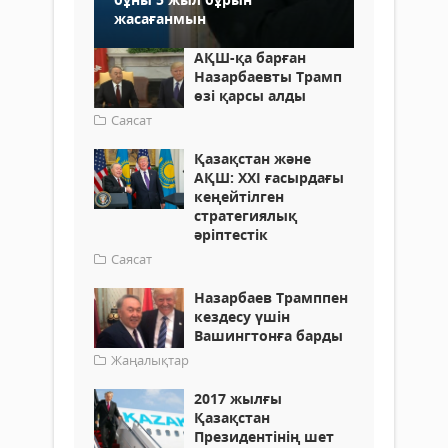
жасағанмын
АҚШ-қа барған
Назарбаевты Трамп
өзі қарсы алды
Саясат
Қазақстан және
АҚШ: XXI ғасырдағы
кеңейтілген
стратегиялық
әріптестік
Саясат
Назарбаев Трамппен
кездесу үшін
Вашингтонға барды
Жаңалықтар
2017 жылғы
Қазақстан
Президентінің шет