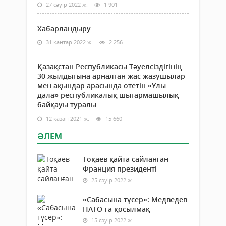
27 сәуір 2022 ж.
1 901
Хабарландыру
31 қаңтар 2022 ж.
2 256
Қазақстан Республикасы Тәуелсіздігінің
30 жылдығына арналған жас жазушылар
мен ақындар арасында өтетін «Ұлы
дала» республикалық шығармашылық
байқауы туралы
12 қазан 2021 ж.
15 660
ӘЛЕМ
Тоқаев қайта сайланған
Франция президенті
25 сәуір 2022 ж.
«Сабасына түсер»: Медведев
НАТО-ға қосылмақ
15 сәуір 2022 ж.