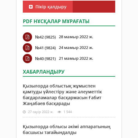
Пікір қалдыру
PDF НҰСҚАЛАР МҰРАҒАТЫ
28 мамыр 2022 ж.
№42 (9825)
24 мамыр 2022 ж.
№41 (9824)
21 мамыр 2022 ж.
№40 (9821)
ХАБАРЛАНДЫРУ
Қызылорда облыстық жұмыспен
қамтуды үйлестіру және әлеуметтік
бағдарламалар басқармасын Ғабит
Жаңабаев басқарады
27 сәуір 2022 ж.
1 544
Қызылорда облысы әкімі аппаратының
басшысы тағайындалды