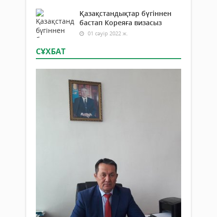
Қазақстандықтар бүгіннен
бастап Кореяға визасыз
01 сәуір 2022 ж.
СҰХБАТ