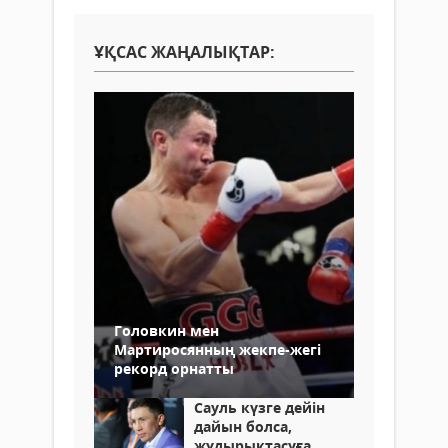
ҰҚСАС ЖАҢАЛЫҚТАР:
Головкин мен
Мартиросянның жекпе-жегі
рекорд орнатты
Сауль күзге дейін
дайын болса,
жұдырықтасуға