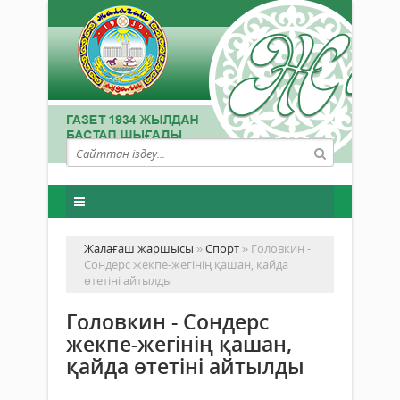
Жалағаш жаршысы
»
Спорт
» Головкин -
Сондерс жекпе-жегінің қашан, қайда
өтетіні айтылды
Головкин - Сондерс
жекпе-жегінің қашан,
қайда өтетіні айтылды