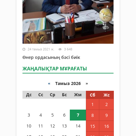
24 тамыз 2021 ж.
3 648
Өнер ордасының бәсі биік
ЖАҢАЛЫҚТАР МҰРАҒАТЫ
«
Тамыз 2026 »
Дс
Сс
Ср
Бс
Жм
Сб
Жс
1
2
3
4
5
6
7
8
9
10
11
12
13
14
15
16