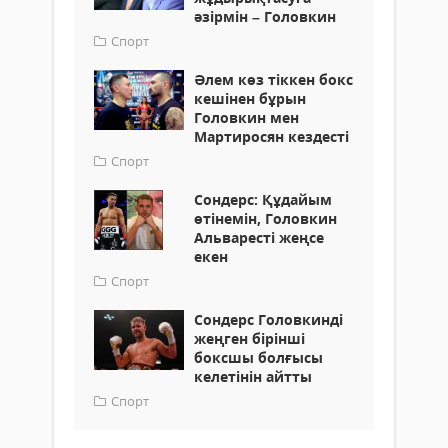
әзірмін – Головкин
Спорт
Әлем көз тіккен бокс
кешінен бұрын
Головкин мен
Мартиросян кездесті
Спорт
Сондерс: Құдайым
өтінемін, Головкин
Альваресті жеңсе
екен
Спорт
Сондерс Головкинді
жеңген бірінші
боксшы болғысы
келетінін айтты
Спорт