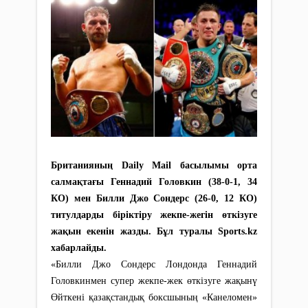
Британияның Daily Mail басылымы орта
салмақтағы Геннадий Головкин (38-0-1, 34
КО) мен Билли Джо Сондерс (26-0, 12 КО)
титулдарды біріктіру жекпе-жегін өткізуге
жақын екенін жазды. Бұл туралы Sports.kz
хабарлайды.
«Билли Джо Сондерс Лондонда Геннадий
Головкинмен супер жекпе-жек өткізуге жақынү
Өйткені қазақстандық боксшының «Канеломен»