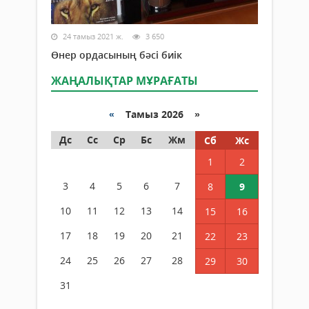
24 тамыз 2021 ж.
3 650
Өнер ордасының бәсі биік
ЖАҢАЛЫҚТАР МҰРАҒАТЫ
«
Тамыз 2026 »
Дс
Сс
Ср
Бс
Жм
Сб
Жс
1
2
3
4
5
6
7
8
9
10
11
12
13
14
15
16
17
18
19
20
21
22
23
24
25
26
27
28
29
30
31