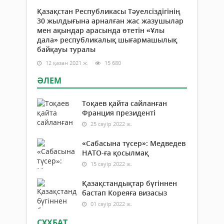
Қазақстан Республикасы Тәуелсіздігінің
30 жылдығына арналған жас жазушылар
мен ақындар арасында өтетін «Ұлы
дала» республикалық шығармашылық
байқауы туралы
12 қазан 2021 ж.
15 680
ӘЛЕМ
Тоқаев қайта сайланған
Франция президенті
25 сәуір 2022 ж.
«Сабасына түсер»: Медведев
НАТО-ға қосылмақ
15 сәуір 2022 ж.
Қазақстандықтар бүгіннен
бастап Кореяға визасыз
01 сәуір 2022 ж.
СҰХБАТ