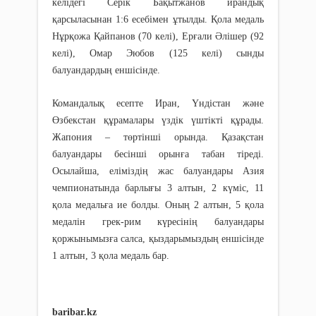
келідегі Серік Бақытжанов ирандық
қарсыласынан 1:6 есебімен ұтылды. Қола медаль
Нұрқожа Қайпанов (70 келі), Ерғали Әлішер (92
келі), Омар Эюбов (125 келі) сынды
балуандардың еншісінде.
Командалық есепте Иран, Үндістан және
Өзбекстан құрамалары үздік үштікті құрады.
Жапония – төртінші орында. Қазақстан
балуандары бесінші орынға табан тіреді.
Осылайша, еліміздің жас балуандары Азия
чемпионатында барлығы 3 алтын, 2 күміс, 11
қола медальға ие болды. Оның 2 алтын, 5 қола
медалін грек-рим күресінің балуандары
қоржынымызға салса, қыздарымыздың еншісінде
1 алтын, 3 қола медаль бар.
baribar.kz