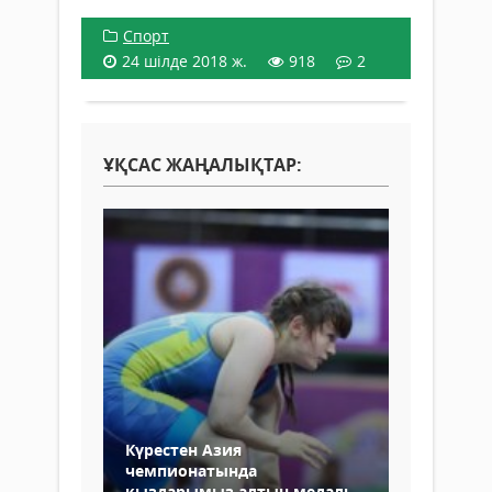
Спорт
24 шілде 2018 ж.
918
2
ҰҚСАС ЖАҢАЛЫҚТАР:
Күрестен Азия
чемпионатында
қыздарымыз алтын медаль