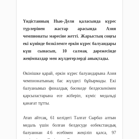
Үндістанның Нью-Дели қаласында күрес
түрлерінен жастар арасында Азия
чемпионаты мәресіне жетті. Жарыстың соңғы
екі күнінде бозкілемге еркін күрес балуандары
күш сынасып, 10 салмақ дәрежесінде
жеңімпаздар мен жүлдегерлерді анықтады.
Өкінішке қарай, еркін күрес балуандарына Азия
чемпионатының бас жүлдесі бұйырмады. Екі
балуанымыз финалдық бәсекеде белдескенімен
қарсыластарына есе жіберіп, күміс медальді
қанағат тұтты.
Атап айтсақ, 61 келідегі Талғат Сырбаз алтын
медаль үшін болған белдесуде өзбекстандық
балуаннан 4:6 есебімен жеңіліп қалса, 97