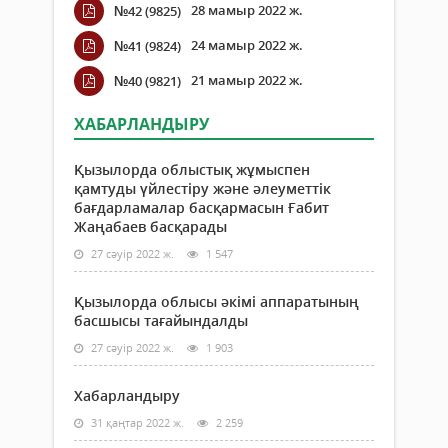
28 мамыр 2022 ж.
№42 (9825)
24 мамыр 2022 ж.
№41 (9824)
21 мамыр 2022 ж.
№40 (9821)
ХАБАРЛАНДЫРУ
Қызылорда облыстық жұмыспен
қамтуды үйлестіру және әлеуметтік
бағдарламалар басқармасын Ғабит
Жаңабаев басқарады
27 сәуір 2022 ж.
1 547
Қызылорда облысы әкімі аппаратының
басшысы тағайындалды
27 сәуір 2022 ж.
1 903
Хабарландыру
31 қаңтар 2022 ж.
2 259