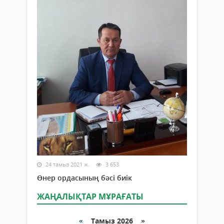
24 тамыз 2021 ж.
3 653
Өнер ордасының бәсі биік
ЖАҢАЛЫҚТАР МҰРАҒАТЫ
«
Тамыз 2026 »