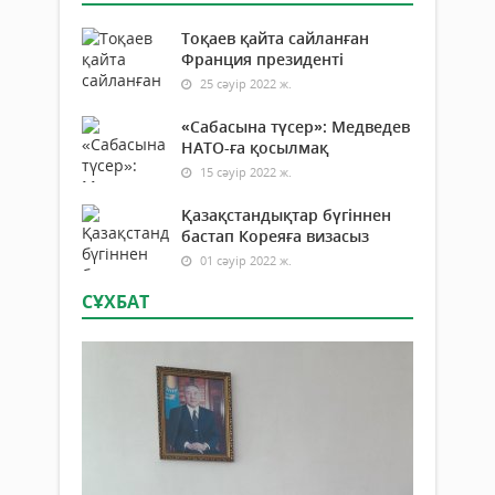
Тоқаев қайта сайланған
Франция президенті
25 сәуір 2022 ж.
«Сабасына түсер»: Медведев
НАТО-ға қосылмақ
15 сәуір 2022 ж.
Қазақстандықтар бүгіннен
бастап Кореяға визасыз
01 сәуір 2022 ж.
СҰХБАТ