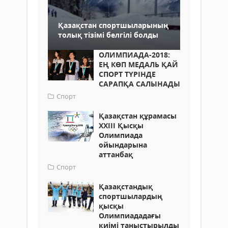
Қазақстан спортшыларының
толық тізімі белгілі болды
ОЛИМПИАДА-2018:
ЕҢ КӨП МЕДАЛЬ ҚАЙ
СПОРТ ТҮРІНДЕ
САРАПҚА САЛЫНАДЫ
Спорт
Қазақстан құрамасы
ХХІІІ Қысқы
Олимпиада
ойындарына
аттанбақ
Спорт
Қазақстандық
спортшылардың
қысқы
Олимпиададағы
киімі таныстырылды