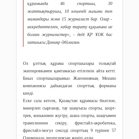
құрамында 46 спортшы, 30
жаттықтырушы, 10 кешенді ғылыми топ
мамандары және 15 журналист бар. Олар -
аккредиттелген, xабар тарату құқығына ие
болған журналистер», - деді ҚР ҰОК бас
xатшысы Данияр Әбілғазин.
Ол ұлттық құрама спортшылары толықтай
экипировкамен қамтамасыз етілгенін айта кетті.
Биыл спортшыларымыз Жапонияның Mezuno
компаниясы дайындаған спорттық форманы
киеді.
Еске сала кетсек, Қазақстан құрамасы биатлон,
мәнерлеп сырғанау, тау шаңғысы спорты, шорт-
трек, конькимен жүгіру, шана спорты, шаңғымен
трамплиннен секіру, фристайл-акробатика,
фристайл-могул секілді спорттың 9 түрінен 57
Олимпиада лицензиясын жеңіп алды.