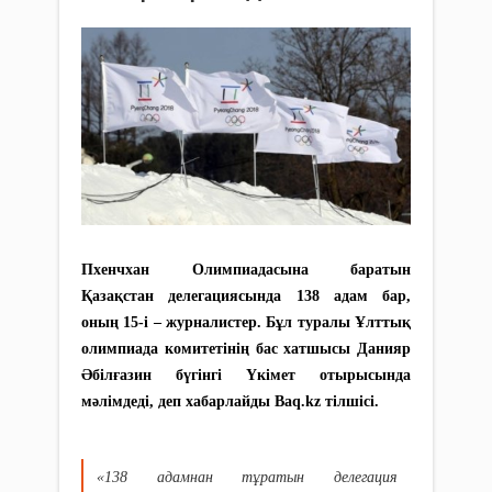
Пxенчxан Олимпиадасына баратын
Қазақстан делегациясында 138 адам бар,
оның 15-і – журналистер. Бұл туралы Ұлттық
олимпиада комитетінің бас xатшысы Данияр
Әбілғазин бүгінгі Үкімет отырысында
мәлімдеді, деп xабарлайды Baq.kz тілшісі.
«138 адамнан тұратын делегация