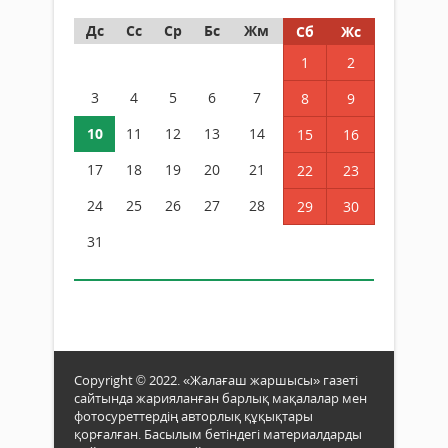
Дс
Сс
Ср
Бс
Жм
Сб
Жс
1
2
3
4
5
6
7
8
9
10
11
12
13
14
15
16
17
18
19
20
21
22
23
24
25
26
27
28
29
30
31
Copyright © 2022. «Жалағаш жаршысы» газеті
сайтында жарияланған барлық мақалалар мен
фотосуреттердің авторлық құқықтары
қорғалған. Басылым бетіндегі материалдарды