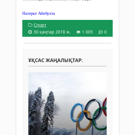
Назерке Абибулла
Спорт
30 қаңтар 2018 ж.
1 005
0
ҰҚСАС ЖАҢАЛЫҚТАР: