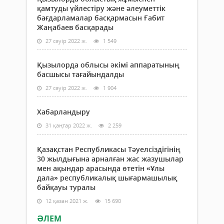
қамтуды үйлестіру және әлеуметтік
бағдарламалар басқармасын Ғабит
Жаңабаев басқарады
27 сәуір 2022 ж.
1 549
Қызылорда облысы әкімі аппаратының
басшысы тағайындалды
27 сәуір 2022 ж.
1 904
Хабарландыру
31 қаңтар 2022 ж.
2 259
Қазақстан Республикасы Тәуелсіздігінің
30 жылдығына арналған жас жазушылар
мен ақындар арасында өтетін «Ұлы
дала» республикалық шығармашылық
байқауы туралы
12 қазан 2021 ж.
15 690
ӘЛЕМ