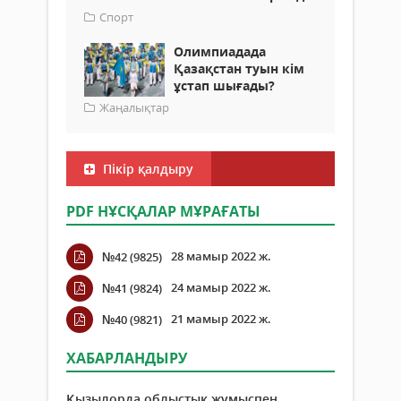
Спорт
Олимпиадада
Қазақстан туын кім
ұстап шығады?
Жаңалықтар
Пікір қалдыру
PDF НҰСҚАЛАР МҰРАҒАТЫ
28 мамыр 2022 ж.
№42 (9825)
24 мамыр 2022 ж.
№41 (9824)
21 мамыр 2022 ж.
№40 (9821)
ХАБАРЛАНДЫРУ
Қызылорда облыстық жұмыспен