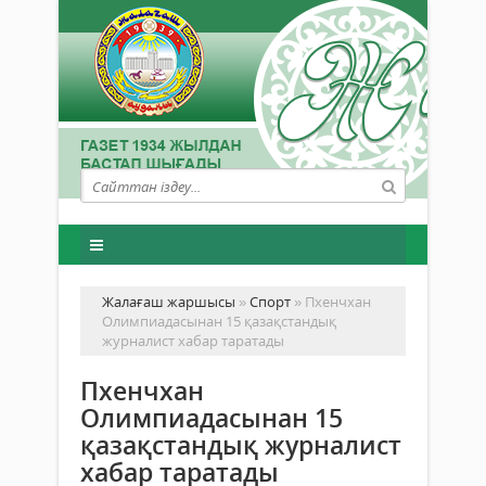
Жалағаш жаршысы
»
Спорт
» Пxенчxан
Олимпиадасынан 15 қазақстандық
журналист xабар таратады
Пxенчxан
Олимпиадасынан 15
қазақстандық журналист
xабар таратады