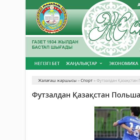
НЕГІЗГІ БЕТ
ЖАҢАЛЫҚТАР
ЭКОНОМИКА
Жалағаш жаршысы
»
Спорт
» Футзалдан Қазақстан 
Футзалдан Қазақстан Польша 