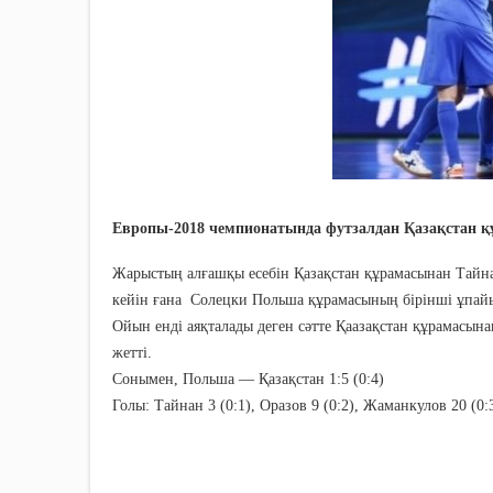
Европы-2018 чемпионатында футзалдан Қазақстан құ
Жарыстың алғашқы есебін Қазақстан құрамасынан Тайна
кейін ғана Солецки Польша құрамасының бірінші ұпай
Ойын енді аяқталады деген сәтте Қаазақстан құрамасына
жетті.
Сонымен, Польша — Қазақстан 1:5 (0:4)
Голы: Тайнан 3 (0:1), Оразов 9 (0:2), Жаманкулов 20 (0: