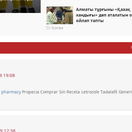
Алматы тұрғыны «Қазақ
хандығы» деп аталатын 
ойлап тапты
Қоғам
9 19:08
e pharmacy
Propecia Comprar Sin Receta Letrozole Tadalafil Generi
9 12:36