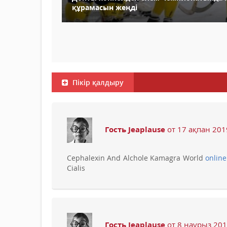
құрамасын жеңді
Пікір қалдыру
Гость Jeaplause
от 17 ақпан 201
Cephalexin And Alchole Kamagra World
onlin
Cialis
Гость Jeaplause
от 8 наурыз 201