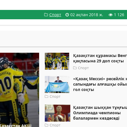
Спорт
02 ақпан 2018 ж.
1 126
Қазақстан құрамасы Вен
қақпасына 29 доп соқты
Спорт
«Қазақ Мессиі» ресейлік 
сапындағы алғашқы ойы
гол соқты
Спорт
Қазақтан шыққан тұңғы
Олимпиада чемпионы
балалармен кездеседі
Спорт
Қазақстан АҚШ