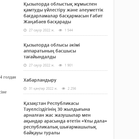
Қызылорда облыстық жұмыспен
қамтуды үйлестіру және әлеуметтік
бағдарламалар басқармасын Ғабит
Жаңабаев басқарады
27 сәуір 2022 ж.
1 544
Қызылорда облысы әкімі
аппаратының басшысы
тағайындалды
27 сәуір 2022 ж.
1 901
4 голдан
Хабарландыру
31 қаңтар 2022 ж.
2 256
сіне
Қазақстан Республикасы
Тәуелсіздігінің 30 жылдығына
арналған жас жазушылар мен
ақындар арасында өтетін «Ұлы дала»
республикалық шығармашылық
байқауы туралы