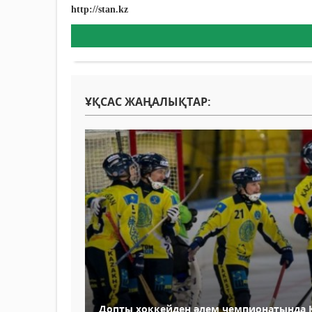
http://stan.kz
ҰҚСАС ЖАҢАЛЫҚТАР:
Допты хоккейден әлем чемпионатында 