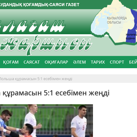
ҚОҒАМ
САЯСАТ
ОҚИҒАЛАР
ӘЛЕМ
ТАРИХ
СПОРТ
БЕ
Польша құрамасын 5:1 есебімен жеңді
құрамасын 5:1 есебімен жеңді