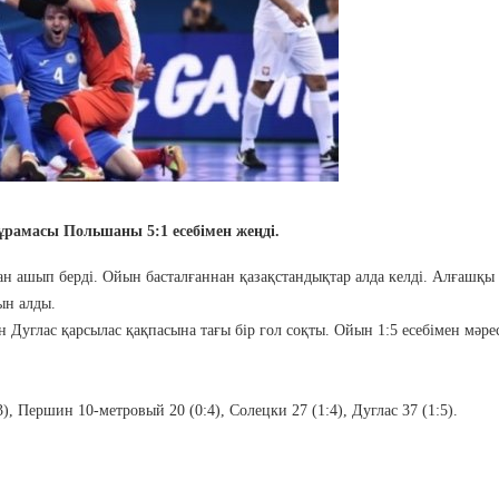
рамасы Польшаны 5:1 есебімен жеңді.
н ашып берді. Ойын басталғаннан қазақстандықтар алда келді. Алғашқы 
ын алды.
н Дуглас қарсылас қақпасына тағы бір гол соқты. Ойын 1:5 есебімен мәре
3), Першин 10-метровый 20 (0:4), Солецки 27 (1:4), Дуглас 37 (1:5).