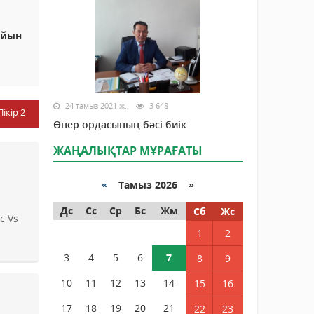
ойын
24 тамыз 2021 ж.
3 648
Пікір
2
Өнер ордасының бәсі биік
ЖАҢАЛЫҚТАР МҰРАҒАТЫ
«
Тамыз 2026 »
Дс
Сс
Ср
Бс
Жм
Сб
Жс
c Vs
1
2
3
4
5
6
7
8
9
10
11
12
13
14
15
16
17
18
19
20
21
22
23