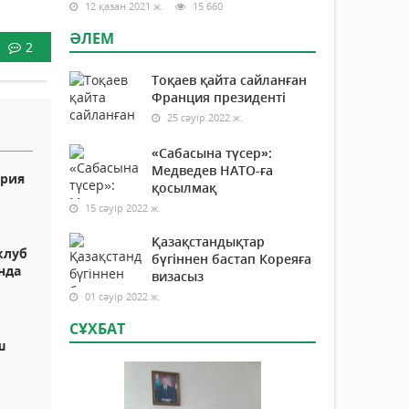
12 қазан 2021 ж.
15 660
ӘЛЕМ
2
Тоқаев қайта сайланған
Франция президенті
25 сәуір 2022 ж.
«Сабасына түсер»:
Медведев НАТО-ға
грия
қосылмақ
15 сәуір 2022 ж.
Қазақстандықтар
клуб
бүгіннен бастап Кореяға
нда
визасыз
01 сәуір 2022 ж.
СҰХБАТ
ш