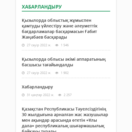
ХАБАРЛАНДЫРУ
Қызылорда облыстық жұмыспен
қамтуды үйлестіру және әлеуметтік
бағдарламалар басқармасын Ғабит
Жаңабаев басқарады
27 сәуір 2022 ж.
1 546
Қызылорда облысы әкімі аппаратының
басшысы тағайындалды
27 сәуір 2022 ж.
1 902
Хабарландыру
31 қаңтар 2022 ж.
2 257
Қазақстан Республикасы Тәуелсіздігінің
30 жылдығына арналған жас жазушылар
мен ақындар арасында өтетін «Ұлы
дала» республикалық шығармашылық
байқауы туралы