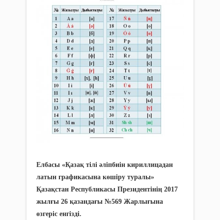
Елбасы «Қазақ тілі әліпбиін кириллицадан
латын графикасына көшіру туралы»
Қазақстан Республикасы Президентінің 2017
жылғы 26 қазандағы №569 Жарлығына
өзгеріс енгізді.