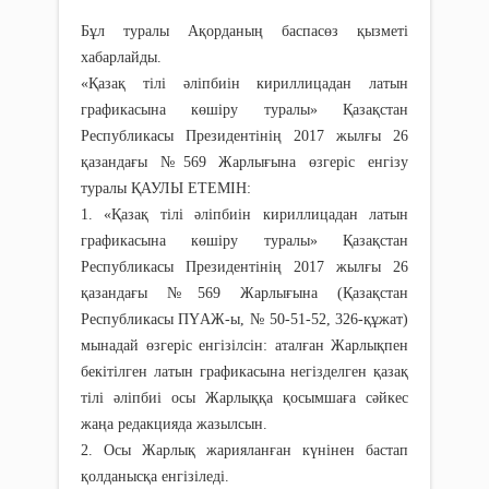
Бұл туралы Ақорданың баспасөз қызметі
хабарлайды.
«Қазақ тілі әліпбиін кириллицадан латын
графикасына көшіру туралы» Қазақстан
Республикасы Президентінің 2017 жылғы 26
қазандағы №569 Жарлығына өзгеріс енгізу
туралы ҚАУЛЫ ЕТЕМІН:
1. «Қазақ тілі әліпбиін кириллицадан латын
графикасына көшіру туралы» Қазақстан
Республикасы Президентінің 2017 жылғы 26
қазандағы №569 Жарлығына (Қазақстан
Республикасы ПҮАЖ-ы, № 50-51-52, 326-құжат)
мынадай өзгеріс енгізілсін: аталған Жарлықпен
бекітілген латын графикасына негізделген қазақ
тілі әліпбиі осы Жарлыққа қосымшаға сәйкес
жаңа редакцияда жазылсын.
2. Осы Жарлық жарияланған күнінен бастап
қолданысқа енгізіледі.