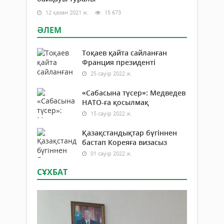
12 қазан 2021 ж.
15 673
ӘЛЕМ
Тоқаев қайта сайланған
Франция президенті
25 сәуір 2022 ж.
«Сабасына түсер»: Медведев
НАТО-ға қосылмақ
15 сәуір 2022 ж.
Қазақстандықтар бүгіннен
бастап Кореяға визасыз
01 сәуір 2022 ж.
СҰХБАТ