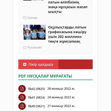
латын әліпбиінің
жаңа нұсқасын жасап
шықты
Қоғам
Оқулықтарды латын
графикасына көшіру
үшін 202 миллион
теңге жұмсалмақ
Руханият
Пікір қалдыру
PDF НҰСҚАЛАР МҰРАҒАТЫ
28 мамыр 2022 ж.
№42 (9825)
24 мамыр 2022 ж.
№41 (9824)
21 мамыр 2022 ж.
№40 (9821)