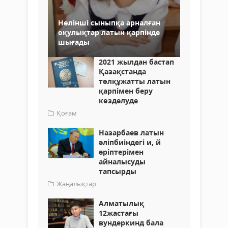
Нөлiншi сыныпқа арналған
оқулықтар латын қарпiнде
шығады
2021 жылдан бастап
Қазақстанда
төлқұжатты латын
қарпімен беру
көзделуде
Қоғам
Назарбаев латын
әліпбиіндегі и, й
әріптерімен
айналысуды
тапсырды
Жаңалықтар
Алматылық
12жастағы
вундеркинд бала