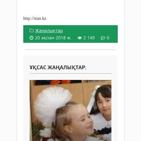
http://stan.kz
Жаңалықтар
20 ақпан 2018 ж.
2 149
0
ҰҚСАС ЖАҢАЛЫҚТАР: