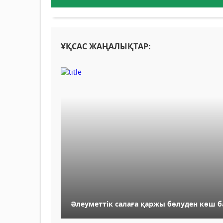
ҰҚСАС ЖАҢАЛЫҚТАР:
Әлеуметтік салаға қаржы бөлуден көш б