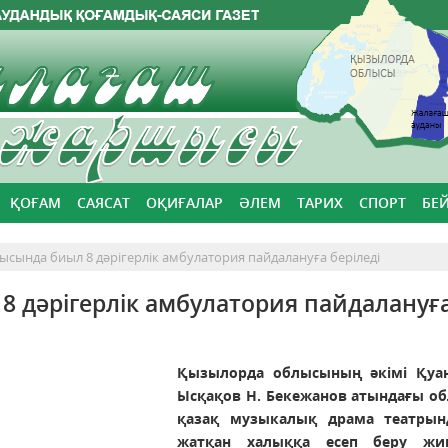
ҚОҒАМ
САЯСАТ
ОҚИҒАЛАР
ӘЛЕМ
ТАРИХ
СПОРТ
БЕ
сында биыл 8 дәрігерлік амбулатория пайдалануға беріледі
 дәрігерлік амбулатория пайдалануғ
Қызылорда облысының әкімі Қуа
Ысқақов
Н. Бекежанов атындағы о
қазақ музыкалық драма театрын
жатқан халыққа есеп беру жи