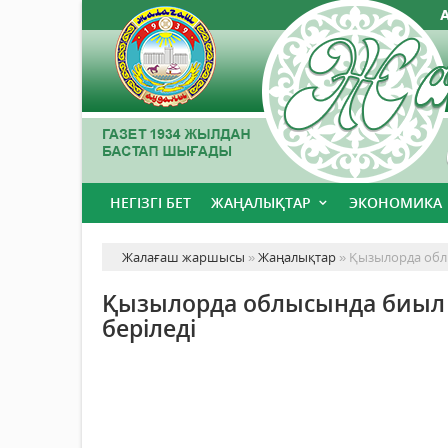
НЕГІЗГІ БЕТ
ЖАҢАЛЫҚТАР
ЭКОНОМИКА
Жалағаш жаршысы
»
Жаңалықтар
» Қызылорда облы
Қызылорда облысында биыл 8
беріледі