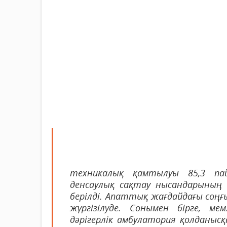
техникалық қамтылуы 85,3 па
денсаулық сақтау нысандарының 
берілді. Апаттық жағдайдағы соң
жүргізілуде. Сонымен бірге, ме
дәрігерлік амбулатория қолданысқ