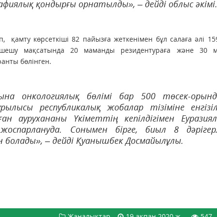
фиялық қондырғы орнатылды», – дейді облыс әкімі
 қамту көрсеткіші 82 пайызға жеткенімен бұл салаға әлі 1
 шешу мақсатында 20 маманды резидентураға және 30 
ранты бөлінген.
уына онкологиялық бөлімі бар 500 төсек-орын
рылысы республикалық жобалар тізіміне енгізіл
ан аурухананы Үкіметтің кепілдігімен Еуразия
жоспарлануда. Сонымен бірге, биыл 8 дәрігер
н болады», – дейді Қуанышбек Досмайылұлы.
Жаңалықтар
19 ақпан 2020 ж.
547