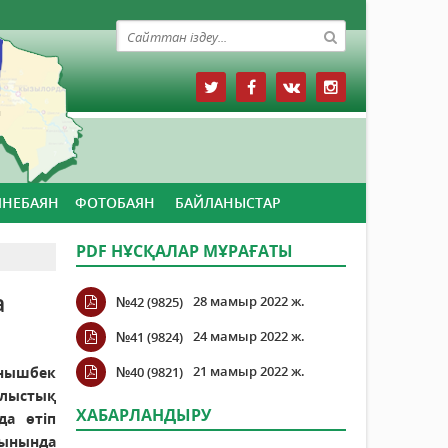
ЙНЕБАЯН
ФОТОБАЯН
БАЙЛАНЫСТАР
PDF НҰСҚАЛАР МҰРАҒАТЫ
а
28 мамыр 2022 ж.
№42 (9825)
24 мамыр 2022 ж.
№41 (9824)
21 мамыр 2022 ж.
нышбек
№40 (9821)
блыстық
ХАБАРЛАНДЫРУ
да өтіп
ынында