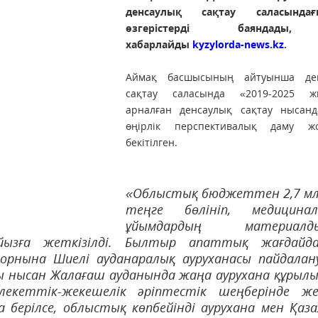
денсаулық сақтау саласынд
өзгерістерді баяндады
хабарлайды
kyzylorda-news.kz
.
Аймақ басшысының айтуынша ден
сақтау саласында «2019-2025 ж
арналған денсаулық сақтау нысан
өңірлік перспективалық даму ж
бекітілген.
«Облыстық бюджеттен 2,7 м
теңге бөлініп, медицинал
ұйымдардың материалды
йызға жеткізілді. Былтыр апаттық жағдайда
орнына Шиелі ауданаралық ауруханасы пайдалан
ғы нысан Жалағаш ауданында жаңа аурухана құрыл
млекеттік-жекешелік әріптестік шеңберінде ж
а берілсе, облыстық көпбейінді аурухана мен Қаз