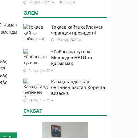
.
12 қазан 2021 ж.
15 654
ӘЛЕМ
59 маман
Тоқаев қайта сайланған
маманды
Франция президенті
25 сәуір 2022 ж.
«Сабасына түсер»:
Медведев НАТО-ға
дық
қосылмақ
ді.
15 сәуір 2022 ж.
лық
лік
Қазақстандықтар
бүгіннен бастап Кореяға
визасыз
01 сәуір 2022 ж.
СҰХБАТ
0