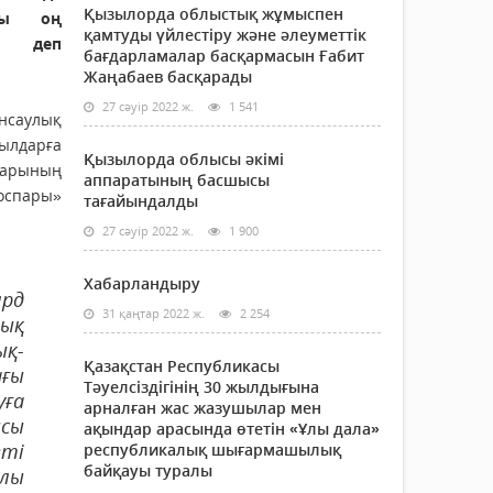
Қызылорда облыстық жұмыспен
ағы оң
қамтуды үйлестіру және әлеуметтік
, деп
бағдарламалар басқармасын Ғабит
Жаңабаев басқарады
27 сәуір 2022 ж.
1 541
саулық
ылдарға
Қызылорда облысы әкімі
дарының
аппаратының басшысы
оспары»
тағайындалды
27 сәуір 2022 ж.
1 900
Хабарландыру
лрд
31 қаңтар 2022 ж.
2 254
ық
қ-
Қазақстан Республикасы
ғы
Тәуелсіздігінің 30 жылдығына
уға
арналған жас жазушылар мен
ысы
ақындар арасында өтетін «Ұлы дала»
еті
республикалық шығармашылық
байқауы туралы
алы