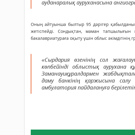
ауданаралық ауруханасына ангиогра
Оның айтуынша былтыр 95 дәрігер қабылданып,
жетіспейді. Сондықтан, маман тапшылығын
бакалавриатураға оқыту үшін облыс әкімдігінің г
«Сырдария өзенінің сол жағала
көпбейінді облыстық аурухана құ
Заманауиқұралдармен жабдықталғ
даму банкінің қаржысына салу 
амбулатория пайдалануға берілеті