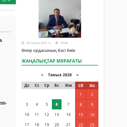
А
24 тамыз 2021 ж.
3 646
Өнер ордасының бәсі биік
ЖАҢАЛЫҚТАР МҰРАҒАТЫ
«
Тамыз 2026 »
Дс
Сс
Ср
Бс
Жм
Сб
Жс
1
2
00-
3
4
5
6
7
8
9
10
11
12
13
14
15
16
17
18
19
20
21
22
23