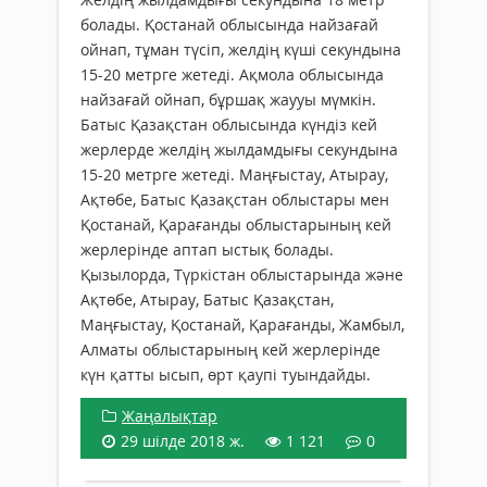
болады. Қостанай облысында найзағай
ойнап, тұман түсіп, желдің күші секундына
15-20 метрге жетеді. Ақмола облысында
найзағай ойнап, бұршақ жаууы мүмкін.
Батыс Қазақстан облысында күндіз кей
жерлерде желдің жылдамдығы секундына
15-20 метрге жетеді. Маңғыстау, Атырау,
Ақтөбе, Батыс Қазақстан облыстары мен
Қостанай, Қарағанды облыстарының кей
жерлерінде аптап ыстық болады.
Қызылорда, Түркістан облыстарында және
Ақтөбе, Атырау, Батыс Қазақстан,
Маңғыстау, Қостанай, Қарағанды, Жамбыл,
Алматы облыстарының кей жерлерінде
күн қатты ысып, өрт қаупі туындайды.
Жаңалықтар
29 шілде 2018 ж.
1 121
0