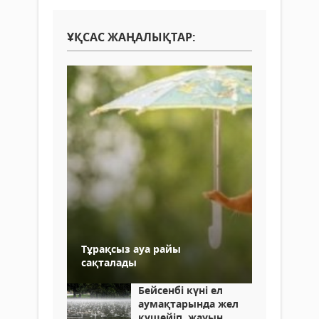
ҰҚСАС ЖАҢАЛЫҚТАР:
Тұрақсыз ауа райы
сақталады
Бейсенбі күні ел
аумақтарында жел
күшейіп, жауын