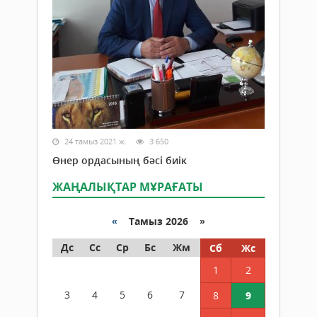
24 тамыз 2021 ж.
3 650
Өнер ордасының бәсі биік
ЖАҢАЛЫҚТАР МҰРАҒАТЫ
«
Тамыз 2026 »
Дс
Сс
Ср
Бс
Жм
Сб
Жс
1
2
3
4
5
6
7
8
9