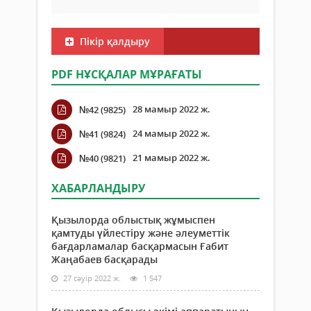
Пікір қалдыру
PDF НҰСҚАЛАР МҰРАҒАТЫ
28 мамыр 2022 ж.
№42 (9825)
24 мамыр 2022 ж.
№41 (9824)
21 мамыр 2022 ж.
№40 (9821)
ХАБАРЛАНДЫРУ
Қызылорда облыстық жұмыспен
қамтуды үйлестіру және әлеуметтік
бағдарламалар басқармасын Ғабит
Жаңабаев басқарады
27 сәуір 2022 ж.
1 547