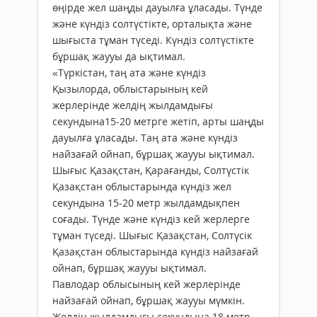
өңірде жел шаңды дауылға ұласады. Түнде
және күндіз солтүстікте, орталықта және
шығыста тұман түседі. Күндіз солтүстікте
бұршақ жаууы да ықтимал.
«Түркістан, таң ата және күндіз
Қызылорда, облыстарының кей
жерлерінде желдің жылдамдығы
секундына15-20 метрге жетіп, арты шаңды
дауылға ұласады. Таң ата және күндіз
найзағай ойнап, бұршақ жаууы ықтимал.
Шығыс Қазақстан, Қарағанды, Солтүстік
Қазақстан облыстарында күндіз жел
секундына 15-20 метр жылдамдықпен
соғады. Түнде және күндіз кей жерлерге
тұман түседі. Шығыс Қазақстан, Солтүсік
Қазақстан облыстарында күндіз найзағай
ойнап, бұршақ жаууы ықтимал.
Павлодар облысының кей жерлерінде
найзағай ойнап, бұршақ жаууы мүмкін.
Желдің жылдамдығы секундына 18 метр