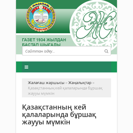
Жалағаш жаршысы
»
Жаңалықтар
»
Қазақстанның кей қалаларында бұршақ
жаууы мүмкін
Қазақстанның кей
қалаларында бұршақ
жаууы мүмкін