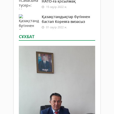
НАТО-ға қосылмақ
15 сәуір 2022 ж.
Қазақстандықтар бүгіннен
бастап Кореяға визасыз
01 сәуір 2022 ж.
СҰХБАТ