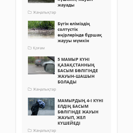
жауады
Жаңалықтар
Бүгін еліміздің
солтүстік
өңірлерінде бұршақ
жаууы мүмкін
Қоғам
5 МАМЫР КҮНІ
ҚАЗАҚСТАННЫҢ
БАСЫМ БӨЛІГІНДЕ
ЖАУЫН-ШАШЫН
БОЛАДЫ
Жаңалықтар
МАМЫРДЫҢ 4-І КҮНІ
ЕЛДІҢ БАСЫМ
БӨЛІГІНДЕ ЖАУЫН
ЖАУЫП, ЖЕЛ
КҮШЕЙЕДІ
Жаңалықтар