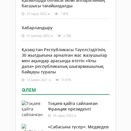
Қызылорда облысы әкімі аппаратының
басшысы тағайындалды
27 сәуір 2022 ж.
1 903
Хабарландыру
31 қаңтар 2022 ж.
2 258
Қазақстан Республикасы Тәуелсіздігінің
30 жылдығына арналған жас жазушылар
мен ақындар арасында өтетін «Ұлы
дала» республикалық шығармашылық
байқауы туралы
12 қазан 2021 ж.
15 679
ӘЛЕМ
Тоқаев қайта сайланған
Франция президенті
25 сәуір 2022 ж.
«Сабасына түсер»: Медведев