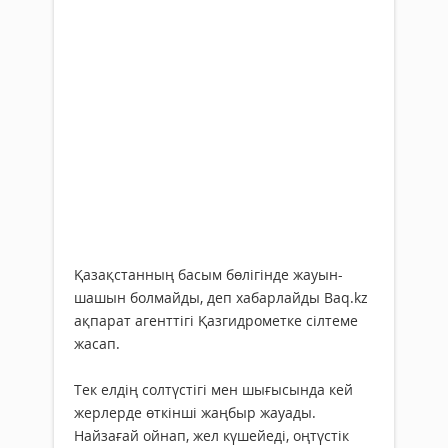
Қазақстанның басым бөлігінде жауын-
шашын болмайды, деп хабарлайды Baq.kz
ақпарат агенттігі Қазгидрометке сілтеме
жасап.
Тек елдің солтүстігі мен шығысында кей
жерлерде өткінші жаңбыр жауады.
Найзағай ойнап, жел күшейеді, оңтүстік