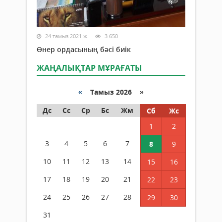
24 тамыз 2021 ж.
3 650
Өнер ордасының бәсі биік
ЖАҢАЛЫҚТАР МҰРАҒАТЫ
«
Тамыз 2026 »
Дс
Сс
Ср
Бс
Жм
Сб
Жс
1
2
3
4
5
6
7
8
9
10
11
12
13
14
15
16
17
18
19
20
21
22
23
24
25
26
27
28
29
30
31