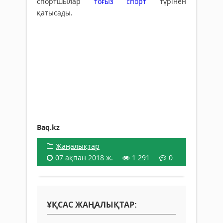
спортшылар
тоғыз спорт
түрінен
қатысады.
Baq.kz
Жаңалықтар
07 ақпан 2018 ж.
1 291
0
ҰҚСАС ЖАҢАЛЫҚТАР: