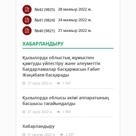
28 мамыр 2022 ж.
№42 (9825)
24 мамыр 2022 ж.
№41 (9824)
21 мамыр 2022 ж.
№40 (9821)
ХАБАРЛАНДЫРУ
Қызылорда облыстық жұмыспен
қамтуды үйлестіру және әлеуметтік
бағдарламалар басқармасын Ғабит
Жаңабаев басқарады
27 сәуір 2022 ж.
1 547
Қызылорда облысы әкімі аппаратының
басшысы тағайындалды
27 сәуір 2022 ж.
1 903
Хабарландыру
31 қаңтар 2022 ж.
2 257