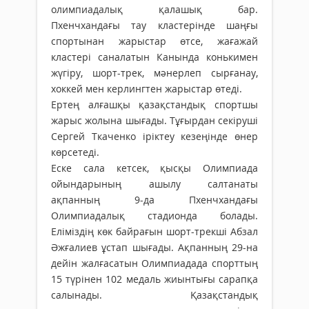
олимпиадалық қалашық бар.
Пхенчхандағы тау кластерінде шаңғы
спортынан жарыстар өтсе, жағажай
кластері саналатын Канында конькимен
жүгіру, шорт-трек, мәнерлеп сырғанау,
хоккей мен керлингтен жарыстар өтеді.
Ертең алғашқы қазақстандық спортшы
жарыс жолына шығады. Тұғырдан секіруші
Сергей Ткаченко іріктеу кезеңінде өнер
көрсетеді.
Еске сала кетсек, қысқы Олимпиада
ойындарының ашылу салтанаты
ақпанның 9-да Пхенчхандағы
Олимпиадалық стадионда болады.
Еліміздің көк байрағын шорт-трекші Абзал
Әжғалиев ұстап шығады. Ақпанның 29-на
дейін жалғасатын Олимпиадада спорттың
15 түрінен 102 медаль жиынтығы сарапқа
салынады. Қазақстандық