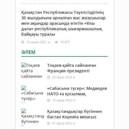
Қазақстан Республикасы Тәуелсіздігінің
30 жылдығына арналған жас жазушылар
мен ақындар арасында өтетін «Ұлы
дала» республикалық шығармашылық
байқауы туралы
12 қазан 2021 ж.
15 677
ӘЛЕМ
Тоқаев қайта сайланған
Франция президенті
25 сәуір 2022 ж.
«Сабасына түсер»: Медведев
НАТО-ға қосылмақ
15 сәуір 2022 ж.
Қазақстандықтар бүгіннен
бастап Кореяға визасыз
01 сәуір 2022 ж.