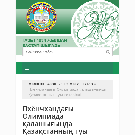
Жалағаш жаршысы
»
Жаңалықтар
»
Пхёнчхандағы Олимпиада қалашығында
Қазақстанның туы көтерілді
Пхёнчхандағы
Олимпиада
қалашығында
Қазақстанның туы