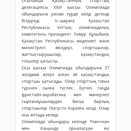
Осылайша Қазақстанның спорттық
делегациясы XXIII қысқы Олимпиада
ойындарына ресми түрде келді дегенді
білдіреді. Іс-шараға Қазақстан
Республикасы Ұлттық олимпиадалық
комитетінің президенті Тимур Құлыбаев,
Қазақстан Республикасы мәдениет және
министрлігі өкілдері, спортшылар,
жаттықтырушылар, қазақстандық
тілшілер қатысты.
Осы қысқы Олимпиада ойындарына 57
жолдама жеңіп алған 46 қазақстандық
спортшы қатысады. Олар спорттың тоғыз
түрінен сынға түспек. Бүгінгі таңда
фристайл-акробатика мен мәнерлеп
сырғанаушылардан басқа барлық
спортшылар Оңтүстік Кореяға келді. Олар
осы аптада келеді.
Олимпиада ойындары кезінде Пхенчхан
мен Канында орналасқан екі