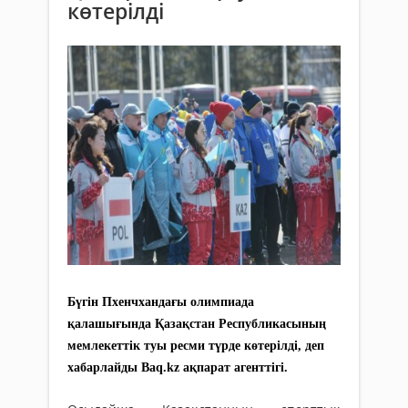
көтерілді
Бүгін Пхенчхандағы олимпиада
қалашығында Қазақстан Республикасының
мемлекеттік туы ресми түрде көтерілді, деп
хабарлайды Baq.kz ақпарат агенттігі.