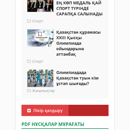
ЕҢ КӨП МЕДАЛЬ ҚАЙ
СПОРТ ТҮРІНДЕ
САРАПҚА САЛЫНАДЫ
Спорт
Қазақстан құрамасы
ХХІІІ Қысқы
Олимпиада
ойындарына
аттанбақ
Спорт
Олимпиадада
Қазақстан туын кім
ұстап шығады?
Жаңалықтар
Пікір қалдыру
PDF НҰСҚАЛАР МҰРАҒАТЫ