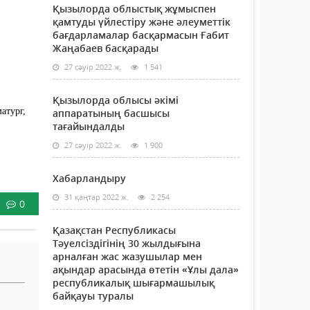
Қызылорда облыстық жұмыспен
қамтуды үйлестіру және әлеуметтік
бағдарламалар басқармасын Ғабит
Жаңабаев басқарады
27 сәуір 2022 ж.
1 541
Қызылорда облысы әкімі
атург,
аппаратының басшысы
тағайындалды
27 сәуір 2022 ж.
1 900
Хабарландыру
31 қаңтар 2022 ж.
2 254
0
Қазақстан Республикасы
Тәуелсіздігінің 30 жылдығына
арналған жас жазушылар мен
ақындар арасында өтетін «Ұлы дала»
республикалық шығармашылық
байқауы туралы