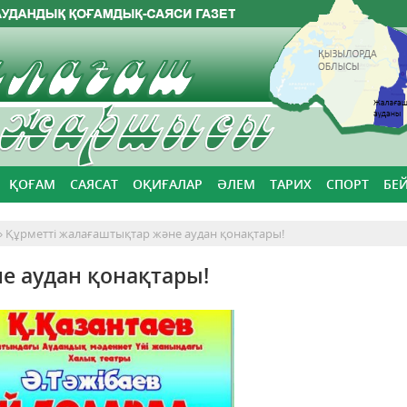
ҚОҒАМ
САЯСАТ
ОҚИҒАЛАР
ӘЛЕМ
ТАРИХ
СПОРТ
БЕ
 Құрметті жалағаштықтар және аудан қонақтары!
е аудан қонақтары!