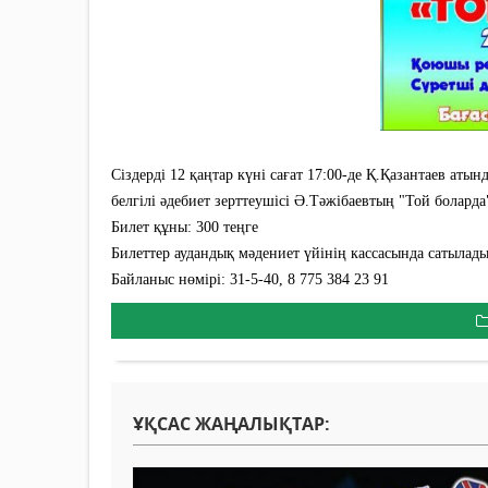
Сіздерді 12 қаңтар күні сағат 17:00-де Қ.Қазантаев аты
белгілі әдебиет зерттеушісі Ə.Тəжібаевтың "Той боларда
Билет құны: 300 теңге
Билеттер аудандық мәдениет үйінің кассасында сатылады
Байланыс нөмірі: 31-5-40, 8 775 384 23 91
ҰҚСАС ЖАҢАЛЫҚТАР: