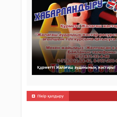
Құрметті Жалағаш ауданының жастары!
Пікір қалдыру