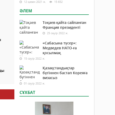
12 қазан 2021 ж.
15 652
ӘЛЕМ
Тоқаев қайта сайланған
Франция президенті
25 сәуір 2022 ж.
н
«Сабасына түсер»:
Медведев НАТО-ға
қосылмақ
15 сәуір 2022 ж.
Қазақстандықтар
лды
бүгіннен бастап Кореяға
визасыз
01 сәуір 2022 ж.
СҰХБАТ