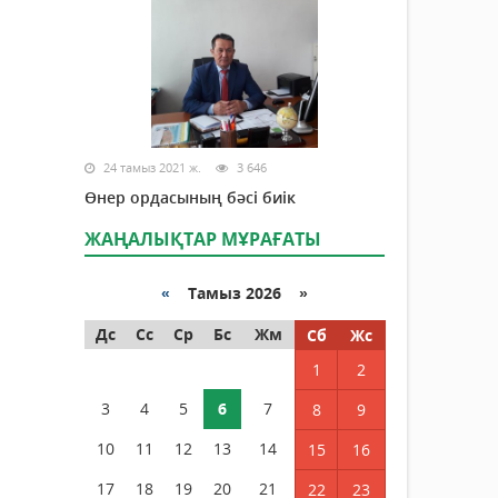
24 тамыз 2021 ж.
3 646
Өнер ордасының бәсі биік
ЖАҢАЛЫҚТАР МҰРАҒАТЫ
«
Тамыз 2026 »
Дс
Сс
Ср
Бс
Жм
Сб
Жс
1
2
3
4
5
6
7
8
9
10
11
12
13
14
15
16
17
18
19
20
21
22
23