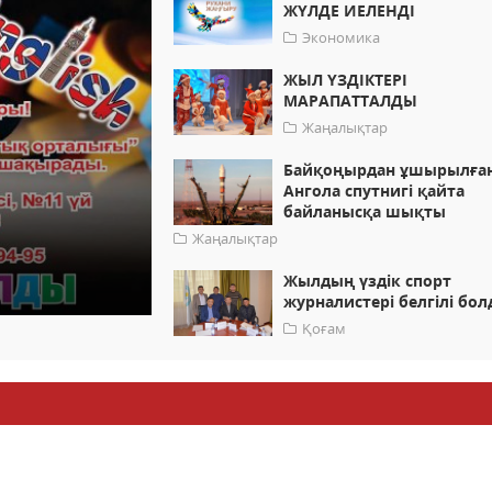
ЖҮЛДЕ ИЕЛЕНДІ
Экономика
ЖЫЛ ҮЗДІКТЕРІ
МАРАПАТТАЛДЫ
Жаңалықтар
Байқоңырдан ұшырылға
Ангола спутнигі қайта
байланысқа шықты
Жаңалықтар
Жылдың үздік спорт
журналистері белгілі бо
Қоғам