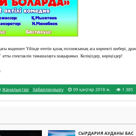
ндағы мəдениет Үйінде өтетін қазақ поэзиясының аса көрнекті шебері, драм
" атты спектаклін тамашалауға шақырамыз. Келіңіздер, көріңіздер!
.
Жаңалықтар
/
Хабарландыру
09 қаңтар 2018 ж.
1 385
СЫРДАРИЯ АУДАНЫ БАС