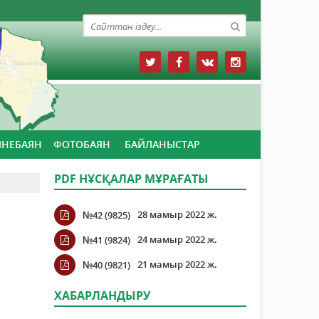
ЙНЕБАЯН
ФОТОБАЯН
БАЙЛАНЫСТАР
PDF НҰСҚАЛАР МҰРАҒАТЫ
28 мамыр 2022 ж.
№42 (9825)
24 мамыр 2022 ж.
№41 (9824)
21 мамыр 2022 ж.
№40 (9821)
ХАБАРЛАНДЫРУ