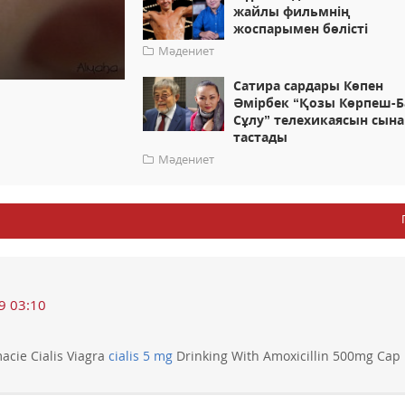
жайлы фильмнің
жоспарымен бөлісті
Мәдениет
Сатира сардары Көпен
Әмірбек “Қозы Көрпеш-Б
Сұлу” телехикаясын сына
тастады
Мәдениет
9 03:10
acie Cialis Viagra
cialis 5 mg
Drinking With Amoxicillin 500mg Cap