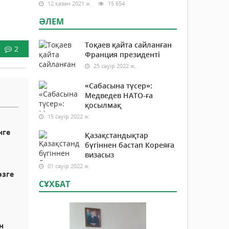
12 қазан 2021 ж.
15 654
ӘЛЕМ
Тоқаев қайта сайланған
2
Франция президенті
25 сәуір 2022 ж.
«Сабасына түсер»:
Медведев НАТО-ға
қосылмақ
15 сәуір 2022 ж.
нге
Қазақстандықтар
бүгіннен бастап Кореяға
визасыз
01 сәуір 2022 ж.
өзге
СҰХБАТ
н