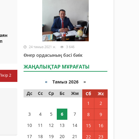
аян
п
24 тамыз 2021 ж.
3 646
Өнер ордасының бәсі биік
ЖАҢАЛЫҚТАР МҰРАҒАТЫ
Пікір
2
«
Тамыз 2026 »
Дс
Сс
Ср
Бс
Жм
Сб
Жс
1
2
3
4
5
6
7
8
9
10
11
12
13
14
15
16
17
18
19
20
21
22
23