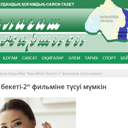
ҚОҒАМ
САЯСАТ
ОҚИҒАЛАР
ӘЛЕМ
ТАРИХ
СПОРТ
БЕ
әуле Бақытбек “Махаббат бекеті-2” фильміне түсуі мүмкін
бекеті-2” фильміне түсуі мүмкін