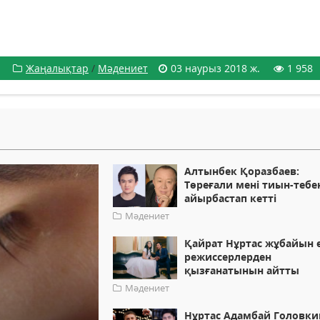
Жаңалықтар
/
Мәдениет
03 наурыз 2018 ж.
1 958
Алтынбек Қоразбаев:
Төреғали мені тиын-тебе
айырбастап кетті
Мәдениет
Қайрат Нұртас жұбайын 
режиссерлерден
қызғанатынын айтты
Мәдениет
Нұртас Адамбай Головки