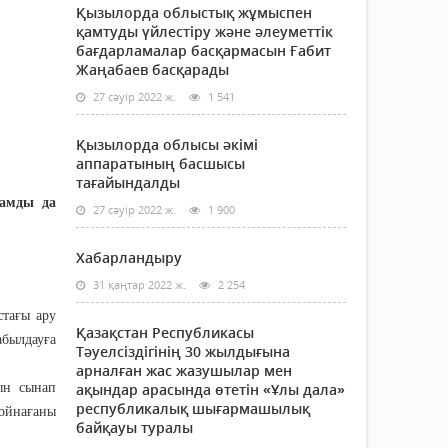
Қызылорда облыстық жұмыспен
қамтуды үйлестіру және әлеуметтік
бағдарламалар басқармасын Ғабит
Жаңабаев басқарады
27 сәуір 2022 ж.
1 541
Қызылорда облысы әкімі
аппаратының басшысы
тағайындалды
рамды да
27 сәуір 2022 ж.
1 900
Хабарландыру
31 қаңтар 2022 ж.
2 254
стағы ару
Қазақстан Республикасы
абылдауға
Тәуелсіздігінің 30 жылдығына
арналған жас жазушылар мен
ақындар арасында өтетін «Ұлы дала»
ын сынап
республикалық шығармашылық
 ойнағаны
байқауы туралы