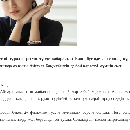
ретіні туралы ресми түрде хабарлаған Баян бүгінде актерлық құ
инада өз қызы Айсәуле Бақытбектің де бой көрсетуі мүмкін екен.
тылды.
Айсәуле анасының жобаларында талай мәрте бой көрсеткен. Ал 22 жа
ілдірсе, қатаң талаптардан сүрінбей өткен үміткерді продюсердің қ
ббат бекеті-2» фильміне түсуге мүмкіндік беруге болады. Неге бағ
амыр-таныстыққа жол бергендей ой туады. Сондықтан, кәсіби актрисаның