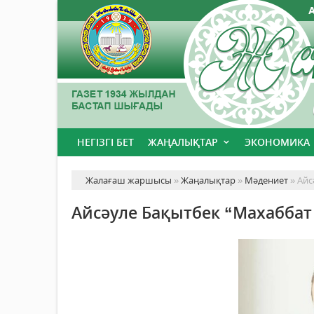
НЕГІЗГІ БЕТ
ЖАҢАЛЫҚТАР
ЭКОНОМИКА
Жалағаш жаршысы
»
Жаңалықтар
»
Мәдениет
» Айс
Айсәуле Бақытбек “Махаббат 