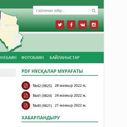
ЙНЕБАЯН
ФОТОБАЯН
БАЙЛАНЫСТАР
PDF НҰСҚАЛАР МҰРАҒАТЫ
28 мамыр 2022 ж.
№42 (9825)
24 мамыр 2022 ж.
№41 (9824)
21 мамыр 2022 ж.
№40 (9821)
ХАБАРЛАНДЫРУ