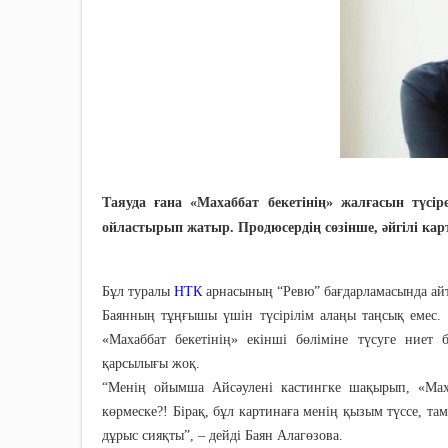
Таяуда ғана «Махаббат бекетінің» жалғасын түсі
ойластырып жатыр. Продюсердің сөзінше, әйгілі карт
Бұл туралы
НТК
арнасының “Ревю” бағдарламасында ай
Баянның тұңғышы үшін түсірілім алаңы таңсық емес. 
«Махаббат бекетінің» екінші бөліміне түсуге ниет б
қарсылығы жоқ.
“Менің ойымша Айсәулені кастингке шақырып, «Маха
көрмеске?! Бірақ, бұл картинаға менің қызым түссе, т
дұрыс сияқты”, – дейді Баян Алагөзова.