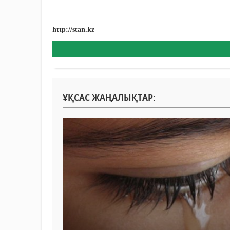
http://stan.kz
ҰҚСАС ЖАҢАЛЫҚТАР: