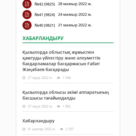
28 мамыр 2022 ж.
№42 (9825)
24 мамыр 2022 ж.
№41 (9824)
21 мамыр 2022 ж.
№40 (9821)
ХАБАРЛАНДЫРУ
Қызылорда облыстық жұмыспен
қамтуды үйлестіру және әлеуметтік
бағдарламалар басқармасын Ғабит
Жаңабаев басқарады
27 сәуір 2022 ж.
1 546
Қызылорда облысы әкімі аппаратының
басшысы тағайындалды
27 сәуір 2022 ж.
1 902
Хабарландыру
31 қаңтар 2022 ж.
2 257