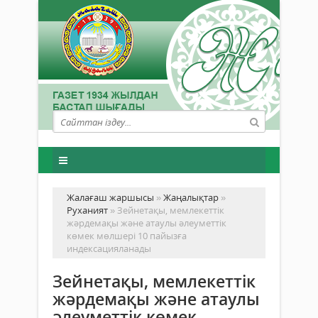
Жалағаш жаршысы
»
Жаңалықтар
»
Руханият
» Зейнетақы, мемлекеттік
жәрдемақы және атаулы әлеуметтік
көмек мөлшері 10 пайызға
индексацияланады
Зейнетақы, мемлекеттік
жәрдемақы және атаулы
әлеуметтік көмек