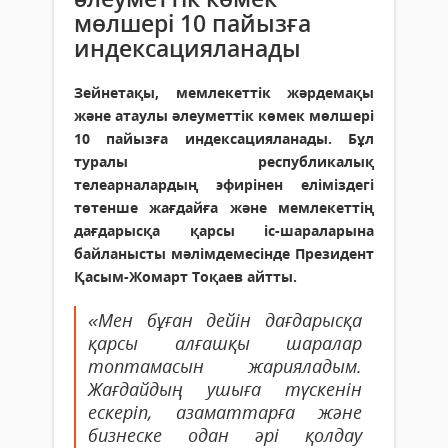
мөлшері 10 пайызға
индексацияланады
Зейнетақы, мемлекеттік жәрдемақы
және атаулы әлеуметтік көмек мөлшері
10 пайызға индексацияланады. Бұл
туралы республикалық
телеарналардың эфирінен еліміздегі
төтенше жағдайға және мемлекеттің
дағдарысқа қарсы іс-шараларына
байланысты мәлімдемесінде Президент
Қасым-Жомарт Тоқаев айтты.
«Мен бұған дейін дағдарысқа
қарсы алғашқы шаралар
топтамасын жарияладым.
Жағдайдың ушыға түскенін
ескеріп, азаматтарға және
бизнеске одан әрі қолдау