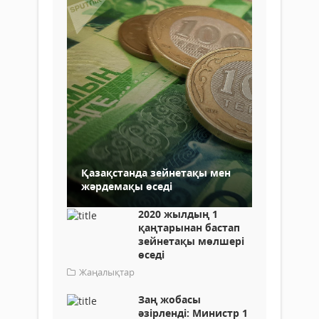
Қазақстанда зейнетақы мен
жәрдемақы өседі
2020 жылдың 1
қаңтарынан бастап
зейнетақы мөлшері
өседі
Жаңалықтар
Заң жобасы
әзірленді: Министр 1