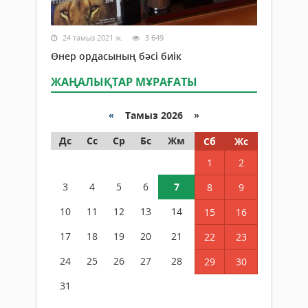
24 тамыз 2021 ж.
3 649
Өнер ордасының бәсі биік
ЖАҢАЛЫҚТАР МҰРАҒАТЫ
«
Тамыз 2026 »
Дс
Сс
Ср
Бс
Жм
Сб
Жс
1
2
3
4
5
6
7
8
9
10
11
12
13
14
15
16
17
18
19
20
21
22
23
24
25
26
27
28
29
30
31