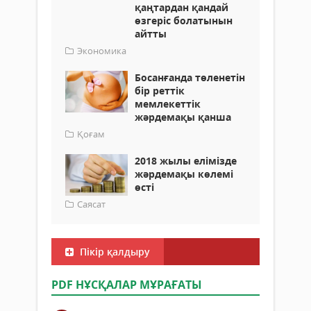
қаңтардан қандай
өзгеріс болатынын
айтты
Экономика
Босанғанда төленетін
бір реттік
мемлекеттік
жәрдемақы қанша
Қоғам
2018 жылы елімізде
жәрдемақы көлемі
өсті
Саясат
Пікір қалдыру
PDF НҰСҚАЛАР МҰРАҒАТЫ