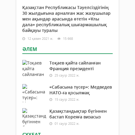
Қазақстан Республикасы Тәуелсіздігінің
30 жылдығына арналған жас жазушылар
мен ақындар арасында өтетін «Ұлы
дала» республикалық шығармашылық
байқауы туралы
12 қазан 2021 ж.
15 668
ӘЛЕМ
Тоқаев қайта сайланған
Франция президенті
25 сәуір 2022 ж.
«Сабасына түсер»: Медведев
НАТО-ға қосылмақ
15 сәуір 2022 ж.
Қазақстандықтар бүгіннен
бастап Кореяға визасыз
01 сәуір 2022 ж.
СҰХБАТ