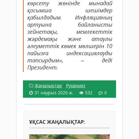
көрсету жөнінде мынадай
қосымша шешімдер
қабылдадым. Инфляцияның
артуына байланысты
зейнетақы, мемлекеттік
жәрдемақы және атаулы
әлеуметтік көмек мөлшерін 10
пайызға индексациялауды
тапсырдым», – деді
Президент.
Жаңалықтар
/
Руханият
31 наурыз 2020 ж.
532
0
ҰҚСАС ЖАҢАЛЫҚТАР: