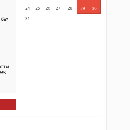
24
25
26
27
28
29
30
31
 бе?
атты
лық