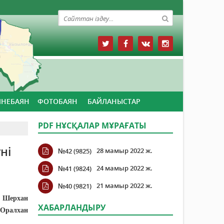
ЙНЕБАЯН
ФОТОБАЯН
БАЙЛАНЫСТАР
PDF НҰСҚАЛАР МҰРАҒАТЫ
ні
28 мамыр 2022 ж.
№42 (9825)
24 мамыр 2022 ж.
№41 (9824)
21 мамыр 2022 ж.
№40 (9821)
, Шерхан
ХАБАРЛАНДЫРУ
 Оралхан