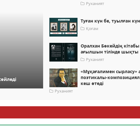
Руханият
Туған күн бе, туылған күн
Қоғам
Оралхан Бөкейдің кітабы
ағылшын тілінде шықты
Руханият
«Мұқағалимен сырласу» 
поэтикалы-композиция
сөйледі
кеш өтеді
Руханият