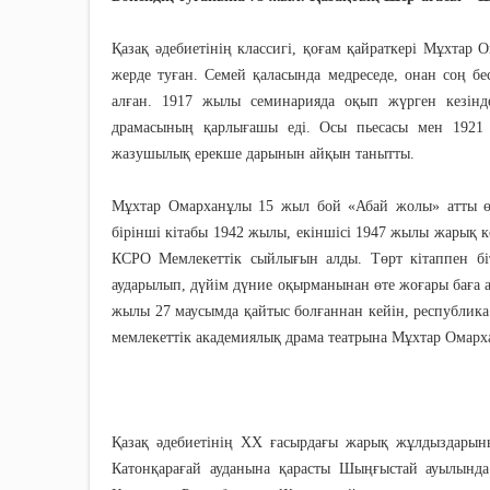
Қазақ әдебиетінің классигі, қоғам қайраткері Мұхта
жерде туған. Семей қаласында медреседе, онан соң бе
алған. 1917 жылы семинарияда оқып жүрген кезінд
драмасының қарлығашы еді. Осы пьесасы мен 1921 
жазушылық ерекше дарынын айқын танытты.
Мұхтар Омарханұлы 15 жыл бой «Абай жолы» атты өз
бірінші кітабы 1942 жылы, екіншісі 1947 жылы жарық к
КСРО Мемлекеттік сыйлығын алды. Төрт кітаппен бі
аударылып, дүйім дүние оқырманынан өте жоғары баға 
жылы 27 маусымда қайтыс болғаннан кейін, республика
мемлекеттік академиялық драма театрына Мұхтар Омарха
Қазақ әдебиетінің ХХ ғасырдағы жарық жұлдыздарын
Катонқарағай ауданына қарасты Шыңғыстай ауылынд