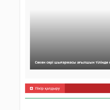
Сәкен сері шығармасы ағылшын тілінде 
Пікір қалдыру