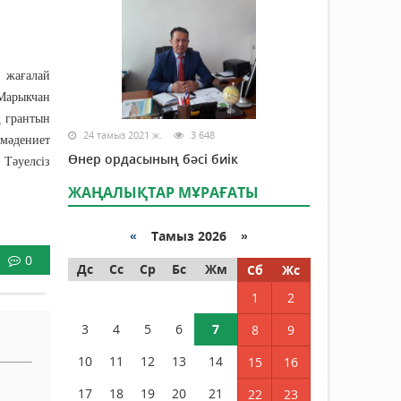
з жағалай
«Марыкчан
ң грантын
24 тамыз 2021 ж.
3 648
 мәдениет
Өнер ордасының бәсі биік
 Тәуелсіз
ЖАҢАЛЫҚТАР МҰРАҒАТЫ
«
Тамыз 2026 »
0
Дс
Сс
Ср
Бс
Жм
Сб
Жс
1
2
3
4
5
6
7
8
9
10
11
12
13
14
15
16
17
18
19
20
21
22
23