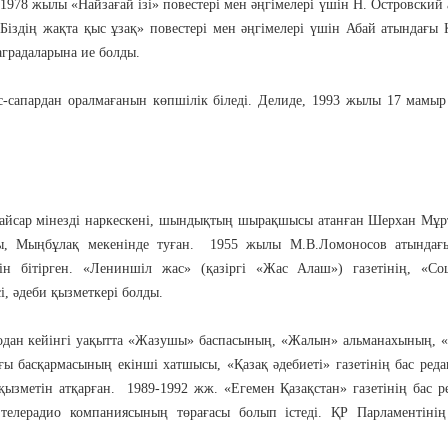
978 жылы «Найзағай ізі» повестері мен әңгімелері үшін Н. Островский
іздің жақта қыс ұзақ» повестері мен әңгімелері үшін Абай атындағы 
градаларына ие болды.
-сапардан оралмағанын көпшілік біледі. Делиде, 1993 жылы 17 мамыр
ы, қайсар мінезді наркескені, шындықтың шырақшысы атанған Шерхан Мұр
ы, Мыңбұлақ мекенінде туған. 1955 жылы М.В.Ломоносов атындағ
тін бітірген. «Лениншіл жас» (қазіргі «Жас Алаш») газетінің, «Со
сі, әдеби қызметкері болды.
Содан кейінгі уақытта «Жазушы» баспасының, «Жалын» альманахының,
 басқармасының екінші хатшысы, «Қазақ әдебиеті» газетінің бас реда
зметін атқарған. 1989-1992 жж. «Егемен Қазақстан» газетінің бас р
 телерадио компаниясының төрағасы болып істеді. ҚР Парламентінің