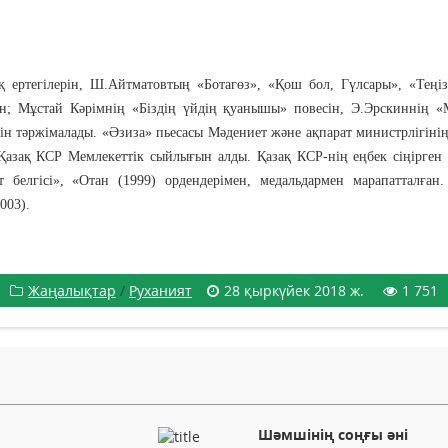
ық ертегілерін, Ш.Айтматовтың «Ботагөз», «Қош бол, Гүлсары», «Теңі
ын; Мұстай Кәрімнің «Біздің үйдің қуанышы» повесін, Э.Эрскиннің 
ін тәржімалады. «Әзиза» пьесасы Мәдениет және ақпарат министрлігіні
азақ КСР Мемлекеттік сыйлығын алды. Қазақ КСР-нің еңбек сіңірген
белгісі», «Отан (1999) ордендерімен, медальдармен марапатталған.
003).
Жаңалықтар
/
Руханият
28 қыркүйек 2018 ж.
1 751
Шәмшінің соңғы әні