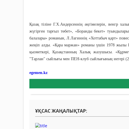
Қазақ тіліне Г.Х.Андерсеннің әңгімелерін, венгр хал
жүгірген тарғыл төбет», «Боранды бекет» туындылар
балалары» романын, Л.Лагиннің «Хоттабыч қарт» повес
жеңіп алды. «Қара маржан» романы үшін 1978 жылы Қ
қызметкері, Қазақстанның Халық жазушысы. «Құрмет 
"Тарлан" сыйлығы мен ПЕН-клуб сыйлығының иегері (2
egemen.kz
ҰҚСАС ЖАҢАЛЫҚТАР: