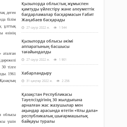
Қызылорда облыстық жұмыспен
қамтуды үйлестіру және әлеуметтік
лақ деген
бағдарламалар басқармасын Ғабит
Жаңабаев басқарады
нда білім
қ ұлттық
27 сәуір 2022 ж.
1 544
ы өзінің
Қызылорда облысы әкімі
аппаратының басшысы
тағайындалды
 аталған
27 сәуір 2022 ж.
1 901
1дәрежелі
30 тілге
Хабарландыру
лды. 1961
 Қазақтың
31 қаңтар 2022 ж.
2 256
Қазақстан Республикасы
Тәуелсіздігінің 30 жылдығына
арналған жас жазушылар мен
ақындар арасында өтетін «Ұлы дала»
н облысы
республикалық шығармашылық
байқауы туралы
асы үшін