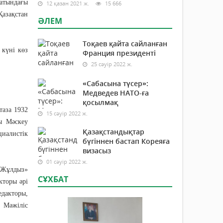
 атындағы
12 қазан 2021 ж.
15 666
Қазақстан
ӘЛЕМ
Тоқаев қайта сайланған
 күні көз
Франция президенті
25 сәуір 2022 ж.
«Сабасына түсер»:
Медведев НАТО-ға
қосылмақ
таза 1932
15 сәуір 2022 ж.
ы Мәскеу
Қазақстандықтар
циалистік
бүгіннен бастап Кореяға
визасыз
01 сәуір 2022 ж.
 «Жұлдыз»
СҰХБАТ
кторы әрі
едакторы,
 Мәжіліс