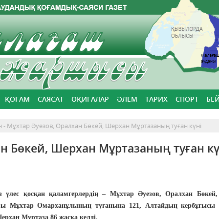
ҚОҒАМ
САЯСАТ
ОҚИҒАЛАР
ӘЛЕМ
ТАРИХ
СПОРТ
БЕ
н - Мұхтар Әуезов, Оралхан Бөкей, Шерхан Мұртазаның туған күні
хан Бөкей, Шерхан Мұртазаның туған кү
сіз үлес қосқан қаламгерлердің – Мұхтар Әуезов, Оралхан Бөкей
оры Мұхтар Омарханұлының туғанына 121, Алтайдың кербұғысы
ерхан Мұртаза 86 жасқа келді.