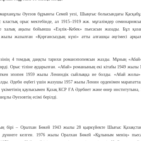
р Омарханұлы Әуезов бұрынғы Семей уезі, Шыңғыс болысындағы Қасқабұ
с кластық орыс мектебінде, ал 1915–1919 жж. мұғалімдер семинариясы
е халық аңызы бойынша «Еңлік–Кебек» пьесасын жазады. Бұл қаза
жылы жазылған «Қорғансыздың күні» атты алғашқы әңгімесі арқыл
інің 4 томдық даңқты тарихи романэпопеясын жазды. Мұның «Абай»
өрді. Орыс тіліне аударылған. «Абай» романының екі кітабы 1949 жылы 
ткен эпопея 1959 жылы Лениндік сыйлыққа ие болды. «Абай жолы» 
алды. Әдеби еңбегі үшін жазушы 1957 жылы Ленин орденімен марапатта
 үкіметінің қаулысымен Қазақ КСР ҒА Әдебиет және өнер институтына,
нұлы Әуезовтің есімі берілді.
ың бірі – Оралхан Бөкей 1943 жылы 28 қыркүйекте Шығыс Қазақста
а дүниеге келген. 1976 жылы Оралхан Бөкей «Құлыным менің» пьес