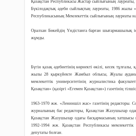
Қазақстан Республикасы Жастар сыйлығының лауреаты, 1
Бүкілодақтық әдеби сыйлықтың лауреаты, 1986 жылы «Б
Республикасының Мемлекеттік сыйлығының лауреаты на
Оралхан Бөкейдің Үндістанға барған шығармашылық іс
жұмды.
Бүгін қазақ әдебиетінің көрнекті өкілі, кесек тұлғал
жылы 28 қыркүйекте Жамбыл облысы, Жуалы аудан
мемлекеттік университетінің журналистика факульте
Қазақстан» (қазіргі «Егемен Қазақстан») газетінің тілші
1963-1970 жж. «Лениншіл жас» газетінің редакторы. 
журналының бас редакторы, Қазақстан Жазушылар одағы
Қазақстан Жазушылар одағы басқармасының хатшысы қы
1992-1994 жж. Қазақстан Республикасы мемлекеттік
депутаты болған.