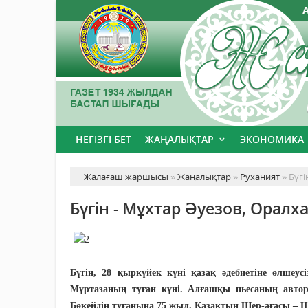
НЕГІЗГІ БЕТ
ЖАҢАЛЫҚТАР
ЭКОНОМИКА
Жалағаш жаршысы
»
Жаңалықтар
»
Руханият
» Бүгі
Бүгін - Мұхтар Әуезов, Орал
Бүгін, 28 қыркүйек күні қазақ әдебиетіне өлшеу
Мұртазаның туған күні. Алғашқы пьесаның авт
Бөкейдің туғанына 75 жыл. Қазақтың Шер-ағасы – Ш