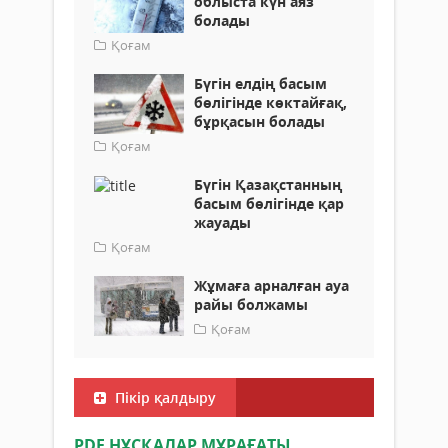
облыста күн аяз
болады
Қоғам
Бүгін елдің басым
бөлігінде көктайғақ,
бұрқасын болады
Қоғам
Бүгін Қазақстанның
басым бөлігінде қар
жауады
Қоғам
Жұмаға арналған ауа
райы болжамы
Қоғам
Пікір қалдыру
PDF НҰСҚАЛАР МҰРАҒАТЫ