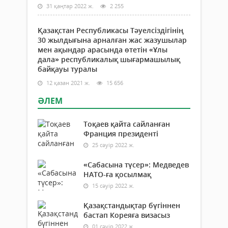
31 қаңтар 2022 ж.
2 255
Қазақстан Республикасы Тәуелсіздігінің
30 жылдығына арналған жас жазушылар
мен ақындар арасында өтетін «Ұлы
дала» республикалық шығармашылық
байқауы туралы
12 қазан 2021 ж.
15 656
ӘЛЕМ
Тоқаев қайта сайланған
Франция президенті
25 сәуір 2022 ж.
«Сабасына түсер»: Медведев
НАТО-ға қосылмақ
15 сәуір 2022 ж.
Қазақстандықтар бүгіннен
бастап Кореяға визасыз
01 сәуір 2022 ж.