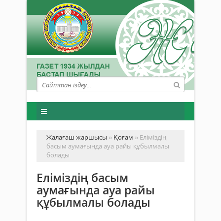
Жалағаш жаршысы
»
Қоғам
» Еліміздің
басым аумағында ауа райы құбылмалы
болады
Еліміздің басым
аумағында ауа райы
құбылмалы болады