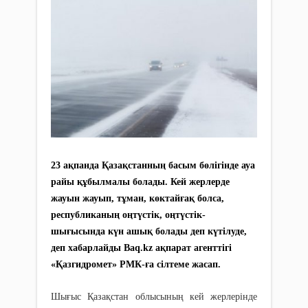
23 ақпанда Қазақстанның басым бөлігінде ауа
райы құбылмалы болады. Кей жерлерде
жауын жауып, тұман, көктайғақ болса,
республиканың оңтүстік, оңтүстік-
шығысында күн ашық болады деп күтілуде,
деп хабарлайды Baq.kz ақпарат агенттігі
«Қазгидромет» РМК-ға сілтеме жасап.
Шығыс Қазақстан облысының кей жерлерінде