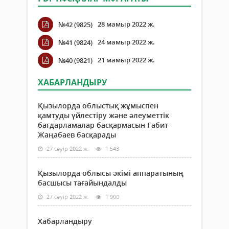
28 мамыр 2022 ж.
№42 (9825)
24 мамыр 2022 ж.
№41 (9824)
21 мамыр 2022 ж.
№40 (9821)
ХАБАРЛАНДЫРУ
Қызылорда облыстық жұмыспен
қамтуды үйлестіру және әлеуметтік
бағдарламалар басқармасын Ғабит
Жаңабаев басқарады
27 сәуір 2022 ж.
1 543
Қызылорда облысы әкімі аппаратының
басшысы тағайындалды
27 сәуір 2022 ж.
1 900
Хабарландыру