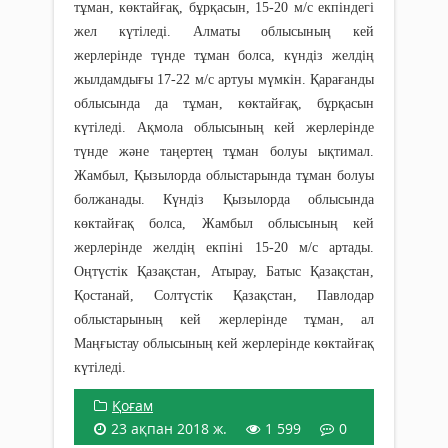
тұман, көктайғақ, бұрқасын, 15-20 м/с екпіндегі
жел күтіледі. Алматы облысының кей
жерлерінде түнде тұман болса, күндіз желдің
жылдамдығы 17-22 м/с артуы мүмкін. Қарағанды
облысында да тұман, көктайғақ, бұрқасын
күтіледі. Ақмола облысының кей жерлерінде
түнде және таңертең тұман болуы ықтимал.
Жамбыл, Қызылорда облыстарында тұман болуы
болжанады. Күндіз Қызылорда облысында
көктайғақ болса, Жамбыл облысының кей
жерлерінде желдің екпіні 15-20 м/с артады.
Оңтүстік Қазақстан, Атырау, Батыс Қазақстан,
Қостанай, Солтүстік Қазақстан, Павлодар
облыстарының кей жерлерінде тұман, ал
Маңғыстау облысының кей жерлерінде көктайғақ
күтіледі.
Қоғам
23 ақпан 2018 ж.
1 599
0