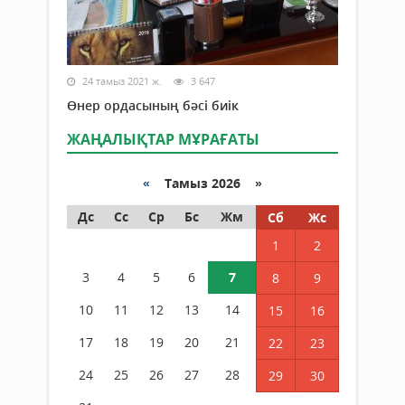
24 тамыз 2021 ж.
3 647
Өнер ордасының бәсі биік
ЖАҢАЛЫҚТАР МҰРАҒАТЫ
«
Тамыз 2026 »
Дс
Сс
Ср
Бс
Жм
Сб
Жс
1
2
3
4
5
6
7
8
9
10
11
12
13
14
15
16
17
18
19
20
21
22
23
24
25
26
27
28
29
30