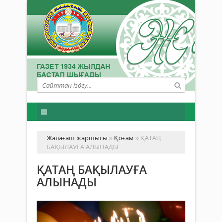
Жалағаш жаршысы
»
Қоғам
» ҚАТАҢ
БАҚЫЛАУҒА АЛЫНАДЫ
ҚАТАҢ БАҚЫЛАУҒА
АЛЫНАДЫ