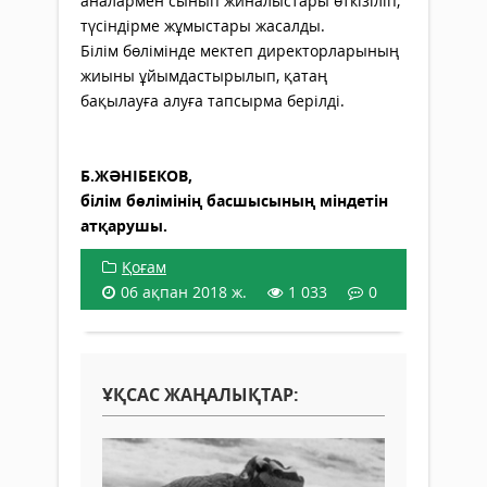
аналармен сынып жиналыстары өткізіліп,
түсіндірме жұмыстары жасалды.
Білім бөлімінде мектеп директорларының
жиыны ұйымдастырылып, қатаң
бақылауға алуға тапсырма берілді.
Б.ЖӘНІБЕКОВ,
білім бөлімінің басшысының міндетін
атқарушы.
Қоғам
06 ақпан 2018 ж.
1 033
0
ҰҚСАС ЖАҢАЛЫҚТАР: