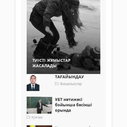
ТИІСТІ ЖҰМЫСТАР
ЖАСАЛАДЫ
ТАҒАЙЫНДАУ
Жаңалықтар
ҰБТ нәтижесі
бойынша бесінші
орында
Қоғам