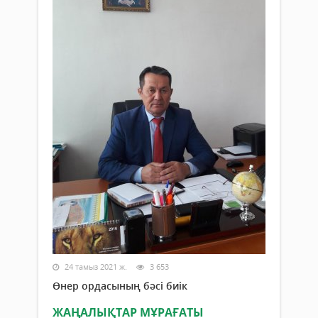
24 тамыз 2021 ж.
3 653
Өнер ордасының бәсі биік
ЖАҢАЛЫҚТАР МҰРАҒАТЫ