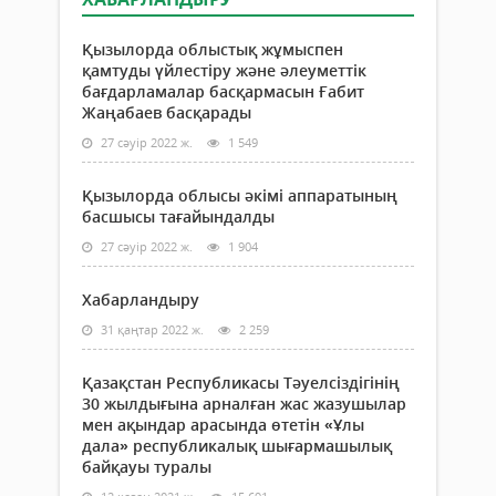
Қызылорда облыстық жұмыспен
қамтуды үйлестіру және әлеуметтік
бағдарламалар басқармасын Ғабит
Жаңабаев басқарады
27 сәуір 2022 ж.
1 549
Қызылорда облысы әкімі аппаратының
басшысы тағайындалды
27 сәуір 2022 ж.
1 904
Хабарландыру
31 қаңтар 2022 ж.
2 259
Қазақстан Республикасы Тәуелсіздігінің
30 жылдығына арналған жас жазушылар
мен ақындар арасында өтетін «Ұлы
дала» республикалық шығармашылық
байқауы туралы