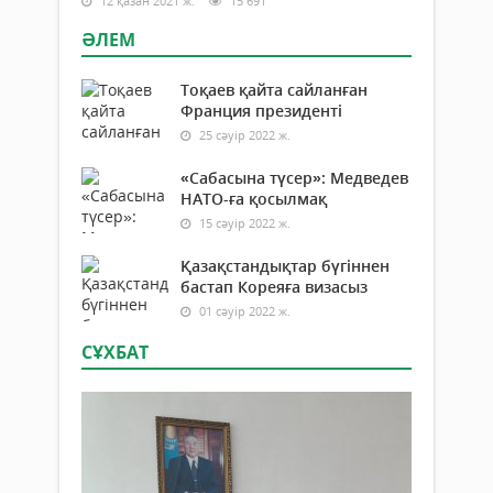
12 қазан 2021 ж.
15 691
ӘЛЕМ
Тоқаев қайта сайланған
Франция президенті
25 сәуір 2022 ж.
«Сабасына түсер»: Медведев
НАТО-ға қосылмақ
15 сәуір 2022 ж.
Қазақстандықтар бүгіннен
бастап Кореяға визасыз
01 сәуір 2022 ж.
СҰХБАТ