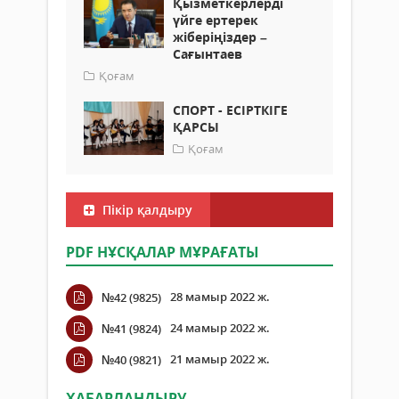
Қызметкерлерді
үйге ертерек
жіберіңіздер –
Сағынтаев
Қоғам
СПОРТ - ЕСІРТКІГЕ
ҚАРСЫ
Қоғам
Пікір қалдыру
PDF НҰСҚАЛАР МҰРАҒАТЫ
28 мамыр 2022 ж.
№42 (9825)
24 мамыр 2022 ж.
№41 (9824)
21 мамыр 2022 ж.
№40 (9821)
ХАБАРЛАНДЫРУ