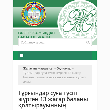
Жалағаш жаршысы
»
Оқиғалар
»
Тұрғындар суға түсіп жүрген 13 жасар
баланы қолтырауынның аузынан жұлып
алды
Тұрғындар суға түсіп
жүрген 13 жасар баланы
қолтырауынның