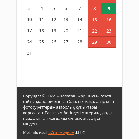
3
4
5
6
7
8
9
10
11
12
13
14
15
16
17
18
19
20
21
22
23
24
25
26
27
28
29
30
31
Copyright © 2022. «Жалағаш жаршысы» газеті
сайтында жарияланған барлық мақалалар мен
фотосуреттердің авторлық құқықтары
қорғалған. Басылым бетіндегі материалдарды
пайдаланған жағдайда сілтеме жасалуы
міндетті.
Меншік иесі:
«Сыр медиа»
ЖШС.