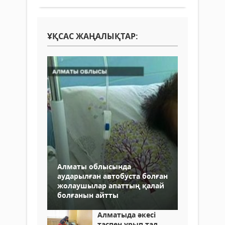
ҰҚСАС ЖАҢАЛЫҚТАР:
Алматы облысында
аударылған автобуста болған
жолаушылар апаттың қалай
болғанын айтты
Алматыда әкесі
таспен ұрып тал