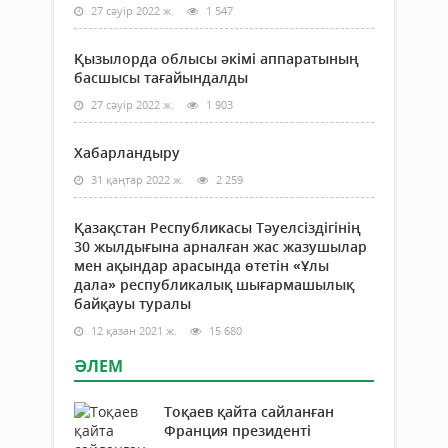
27 сәуір 2022 ж.
1 547
Қызылорда облысы әкімі аппаратының
басшысы тағайындалды
27 сәуір 2022 ж.
1 903
Хабарландыру
31 қаңтар 2022 ж.
2 259
Қазақстан Республикасы Тәуелсіздігінің
30 жылдығына арналған жас жазушылар
мен ақындар арасында өтетін «Ұлы
дала» республикалық шығармашылық
байқауы туралы
12 қазан 2021 ж.
15 680
ӘЛЕМ
Тоқаев қайта сайланған
Франция президенті