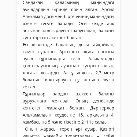
Сандакан қаласының маңындаға
ауылдардың бірінде орын алған. Арсил
Алькамал досымен бірге үйінің маңындағы
өзенге түсуге барады. Осы кезде аяқ
астынан қолтырауын шабуылдап, баланы
суға тартып әкетпек болған.
Өз кезегінде баланың досы айқайлап,
көмек сұраған. Артынша оқиға орнына
ауыл тұрғындары келіп, Алькамалды
қолтырауынның аузынан суырып алып,
жағаға шығарды. Ал ұзындығы 2,7 метр
болатын қолтырауын су астына жүзіп
кеткен.
Тұрғындар зардап шеккен баланы
ауруханаға жеткізді. Оның денесінде
көптеген жарақат болған. Дәрігерлер
Алькамалдың кеудесіне 15, арқасына 4,
жамбасына 5 және тізесіне 2 тігіс салды.
«Оның жарасы терең әрі ауыр. Қазіргі
уақытта жағдайы тұрақталды», – дейді