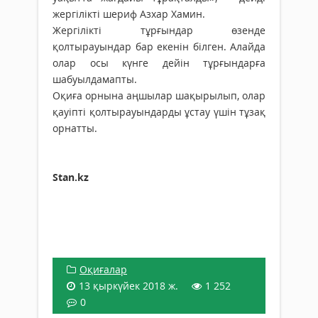
жергілікті шериф Азхар Хамин.
Жергілікті тұрғындар өзенде
қолтырауындар бар екенін білген. Алайда
олар осы күнге дейін тұрғындарға
шабуылдамапты.
Оқиға орнына аңшылар шақырылып, олар
қауіпті қолтырауындарды ұстау үшін тұзақ
орнатты.
Stan.kz
Оқиғалар
13 қыркүйек 2018 ж.
1 252
0