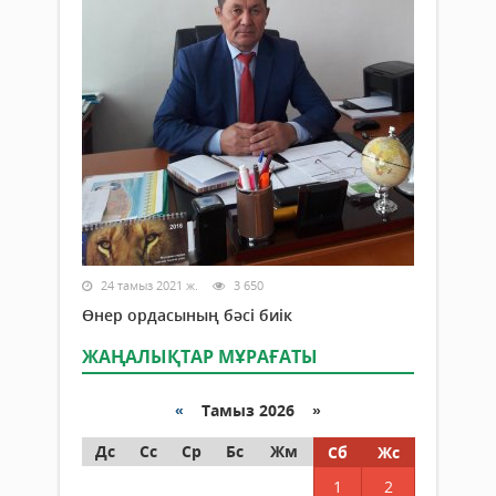
24 тамыз 2021 ж.
3 650
Өнер ордасының бәсі биік
ЖАҢАЛЫҚТАР МҰРАҒАТЫ
«
Тамыз 2026 »
Дс
Сс
Ср
Бс
Жм
Сб
Жс
1
2