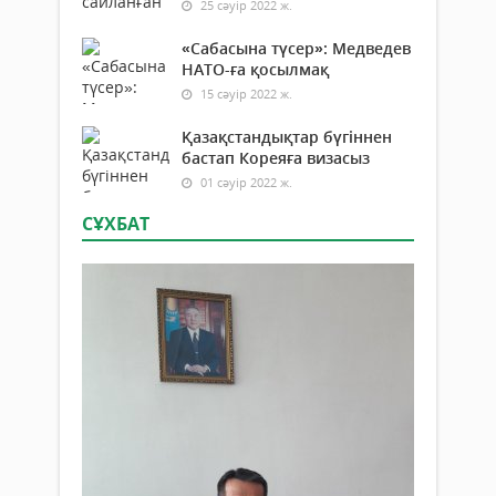
25 сәуір 2022 ж.
«Сабасына түсер»: Медведев
НАТО-ға қосылмақ
15 сәуір 2022 ж.
Қазақстандықтар бүгіннен
бастап Кореяға визасыз
01 сәуір 2022 ж.
СҰХБАТ