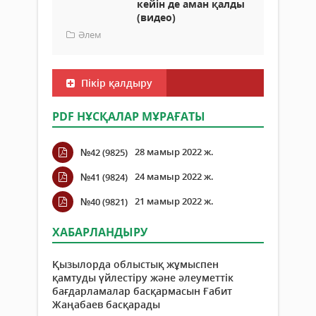
кейін де аман қалды
(видео)
Әлем
Пікір қалдыру
PDF НҰСҚАЛАР МҰРАҒАТЫ
28 мамыр 2022 ж.
№42 (9825)
24 мамыр 2022 ж.
№41 (9824)
21 мамыр 2022 ж.
№40 (9821)
ХАБАРЛАНДЫРУ
Қызылорда облыстық жұмыспен
қамтуды үйлестіру және әлеуметтік
бағдарламалар басқармасын Ғабит
Жаңабаев басқарады