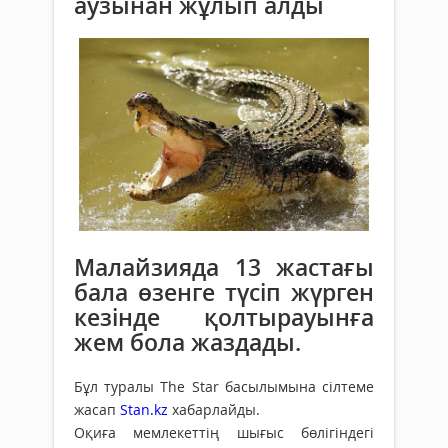
аузынан жұлып алды
Малайзияда 13 жастағы
бала өзенге түсіп жүрген
кезінде қолтырауынға
жем бола жаздады.
Бұл туралы The Star басылымына сілтеме
жасап
Stan.kz
хабарлайды.
Оқиға мемлекеттің шығыс бөлігіндегі