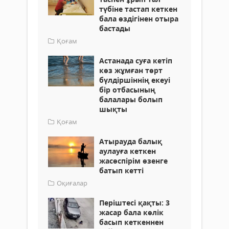
түбіне тастап кеткен
бала өздігінен отыра
бастады
Қоғам
Астанада суға кетіп
көз жұмған төрт
бүлдіршіннің екеуі
бір отбасының
балалары болып
шықты
Қоғам
Атырауда балық
аулауға кеткен
жасөспірім өзенге
батып кетті
Оқиғалар
Періштесі қақты: 3
жасар бала көлік
басып кеткеннен