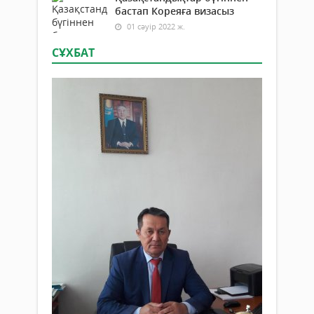
бастап Кореяға визасыз
01 сәуір 2022 ж.
СҰХБАТ