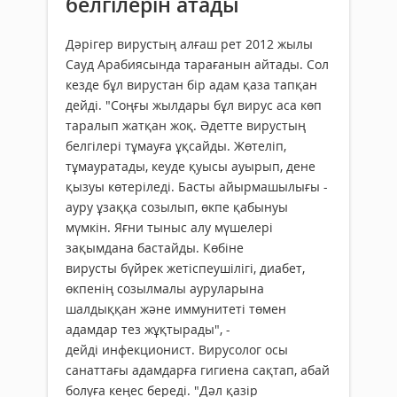
белгілерін атады
Дәрігер вирустың алғаш рет 2012 жылы
Сауд Арабиясында тарағанын айтады. Сол
кезде бұл вирустан бір адам қаза тапқан
дейді. "Соңғы жылдары бұл вирус аса көп
таралып жатқан жоқ. Әдетте вирустың
белгілері тұмауға ұқсайды. Жөтеліп,
тұмауратады, кеуде қуысы ауырып, дене
қызуы көтеріледі. Басты айырмашылығы -
ауру ұзаққа созылып, өкпе қабынуы
мүмкін. Яғни тыныс алу мүшелері
зақымдана бастайды. Көбіне
вирусты бүйрек жетіспеушілігі, диабет,
өкпенің созылмалы ауруларына
шалдыққан және иммунитеті төмен
адамдар тез жұқтырады", -
дейді инфекционист. Вирусолог осы
санаттағы адамдарға гигиена сақтап, абай
болуға кеңес береді. "Дәл қазір