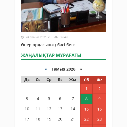
24 тамыз 2021 ж.
3 649
Өнер ордасының бәсі биік
ЖАҢАЛЫҚТАР МҰРАҒАТЫ
«
Тамыз 2026 »
Дс
Сс
Ср
Бс
Жм
Сб
Жс
1
2
3
4
5
6
7
8
9
10
11
12
13
14
15
16
17
18
19
20
21
22
23