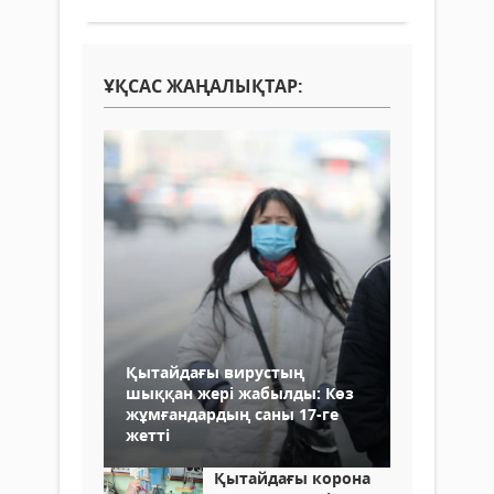
ҰҚСАС ЖАҢАЛЫҚТАР:
Қытайдағы вирустың
шыққан жері жабылды: Көз
жұмғандардың саны 17-ге
жетті
Қытайдағы корона