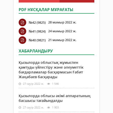
PDF НҰСҚАЛАР МҰРАҒАТЫ
28 мамыр 2022 ж.
№42 (9825)
24 мамыр 2022 ж.
№41 (9824)
21 мамыр 2022 ж.
№40 (9821)
ХАБАРЛАНДЫРУ
Қызылорда облыстық жұмыспен
қамтуды үйлестіру және әлеуметтік
бағдарламалар басқармасын Ғабит
Жаңабаев басқарады
27 сәуір 2022 ж.
1 546
Қызылорда облысы әкімі аппаратының
басшысы тағайындалды
27 сәуір 2022 ж.
1 903