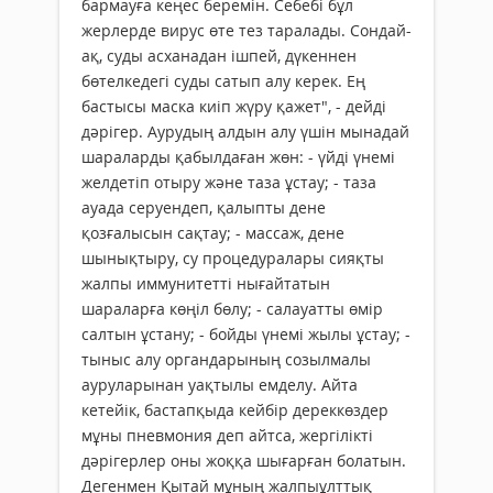
бармауға кеңес беремін. Себебі бұл
жерлерде вирус өте тез таралады. Сондай-
ақ, суды асханадан ішпей, дүкеннен
бөтелкедегі суды сатып алу керек. Ең
бастысы маска киіп жүру қажет", - дейді
дәрігер. Аурудың алдын алу үшін мынадай
шараларды қабылдаған жөн: - үйді үнемі
желдетіп отыру және таза ұстау; - таза
ауада серуендеп, қалыпты дене
қозғалысын сақтау; - массаж, дене
шынықтыру, су процедуралары сияқты
жалпы иммунитетті нығайтатын
шараларға көңіл бөлу; - салауатты өмір
салтын ұстану; - бойды үнемі жылы ұстау; -
тыныс алу органдарының созылмалы
ауруларынан уақтылы емделу. Айта
кетейік, бастапқыда кейбір дереккөздер
мұны пневмония деп айтса, жергілікті
дәрігерлер оны жоққа шығарған болатын.
Дегенмен Қытай мұның жалпыұлттық