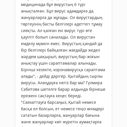
медицинада бұл вирустың 6 түрі
анықталған. Бұл вирус адамдарға да,
жануарларға да жұғады. Ол вирустардың
төртеуінің басты белгілері әдеттегі тұмау
сияқты. Ал қалған екі вирус түрі өте
қауіпті болып саналады. Ол вирустан
емделу мүмкін емес. Вирустың қандай да
бір белгілері байқалған жағдайда жедел
жәрдем шақырып, вирустың бар-жоғын
анықтау үшін сараптамалар алынады.
Бірінші кезекте, коронавирусқа сараптама
алады", - дейді дәрігер. Қытайдың сырлы
вирусы. Алаңдауға негіз бар ма? Гүлмира
Сәбитова шетелге барар алдында бірнеше
ережені сақтауға кеңес береді.
"Саяхаттауға барсаңыз, Қытай немесе
басқа ел болсын, ет немесе теңіз өнімдері
сататын базарларға, жануарлар бағына
және жануарлар көп жүретін аумақтарға