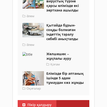
вирустың түріне
қарсы елімізде екі
зертхана ашылды
Әлем
Қытайда бұрын-
соңды болмаған
індеттің таралу
себебі анықталды
Әлем
Желшешек –
жұқпалы ауру
Қоғам
Елімізде бір аптаның
ішінде 5 адам
тұмаудан көз жұмды
Оқиғалар
Пікір қалдыру