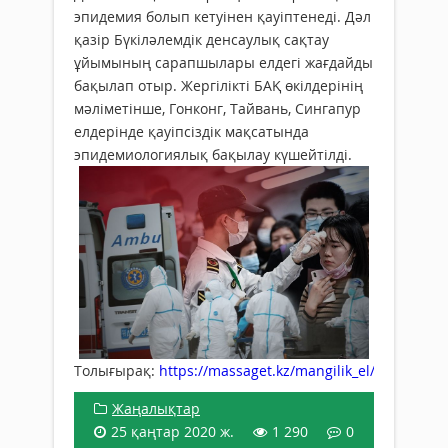
эпидемия болып кетуінен қауіптенеді. Дәл
қазір Бүкіләлемдік денсаулық сақтау
ұйымының сарапшылары елдегі жағдайды
бақылап отыр. Жергілікті БАҚ өкілдерінің
мәліметінше, Гонконг, Тайвань, Сингапур
елдерінде қауіпсіздік мақсатында
эпидемиологиялық бақылау күшейтілді.
Толығырақ:
https://massaget.kz/mangilik_el/janalyikta
Жаңалықтар
25 қаңтар 2020 ж.
1 290
0