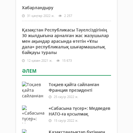
Хабарландыру
31 қаңтар 2022 ж.
2 257
Қазақстан Республикасы Тәуелсіздігінің
30 жылдығына арналған жас жазушылар
мен ақындар арасында өтетін «Ұлы
дала» республикалық шығармашылық
байқауы туралы
12 қазан 2021 ж.
15 673
ӘЛЕМ
Тоқаев қайта сайланған
Франция президенті
25 сәуір 2022 ж.
«Сабасына түсер»: Медведев
НАТО-ға қосылмақ
15 сәуір 2022 ж.
Қазақстандықтар бүгіннен