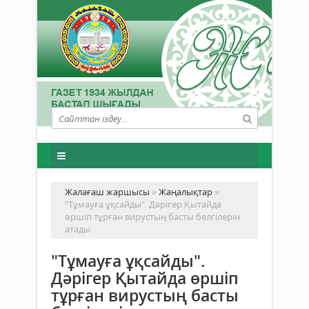
Жалағаш жаршысы
»
Жаңалықтар
»
"Тұмауға ұқсайды". Дәрігер Қытайда
өршіп тұрған вирустың басты белгілерін
атады
"Тұмауға ұқсайды".
Дәрігер Қытайда өршіп
тұрған вирустың басты