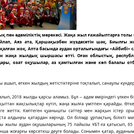
қ пен әдеміліктің мерекесі. Жаңа жыл ғажайыптарға толы 
ыйлап, Аяз ата, Қаршақызбен жүздесетін шақ. Биылғы 
қалған жоқ. Апта басында аудан орталығындағы «Айбибі» с
лған жаңа жылдық шыршасы өтті. Оған облыстық, респуб
ары, озат оқушылар, аз қамтылған және көп балалы от
лы ашып, өткен жылдың жетістіктеріне тоқталып, санаулы күнде
лып, 2018 жылды қарсы аламыз. Бұл – адам өміріндегі үлкен бі
ақыттан жақсылықтар күтіп, жаңа жылға үмітпен қарайды. Өт
ерге жеттік. Көптеген қуанышты сәттер мен жарқын істер ор
а алдыңғы қатардан көрінді. Ол білімді ұрпақтың, білікті м
иылғы жылы аудан оқушыларының 75 пайызы ҰБТ-ға қатысып, 6
нша жоғарғы көрсеткіш деуге болады. Сонымен қатар, ауданы