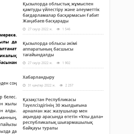
Қызылорда облыстық жұмыспен
қамтуды үйлестіру және әлеуметтік
бағдарламалар басқармасын Ғабит
Жаңабаев басқарады
27 сәуір 2022 ж.
1 546
мереке.
жылы да
Қызылорда облысы әкімі
алтанат
аппаратының басшысы
тағайындалды
ликалық
басынан
27 сәуір 2022 ж.
1 902
Хабарландыру
рден соң
31 қаңтар 2022 ж.
2 257
р белес.
Қазақстан Республикасы
кен жылы
Тәуелсіздігінің 30 жылдығына
ын алды.
арналған жас жазушылар мен
ақындар арасында өтетін «Ұлы дала»
аманның,
республикалық шығармашылық
5 пайызы
байқауы туралы
мызда да