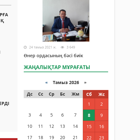
РҒА
ЫҚ
24 тамыз 2021 ж.
3 649
Ы
Өнер ордасының бәсі биік
ЖАҢАЛЫҚТАР МҰРАҒАТЫ
«
Тамыз 2026 »
Дс
Сс
Ср
Бс
Жм
Сб
Жс
ЕРДІ
1
2
Н
3
4
5
6
7
8
9
10
11
12
13
14
15
16
17
18
19
20
21
22
23