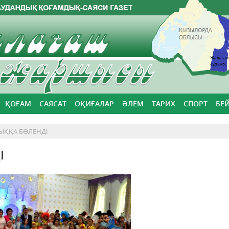
ҚОҒАМ
САЯСАТ
ОҚИҒАЛАР
ӘЛЕМ
ТАРИХ
СПОРТ
БЕ
ЫҚҚА БӨЛЕНДІ
І