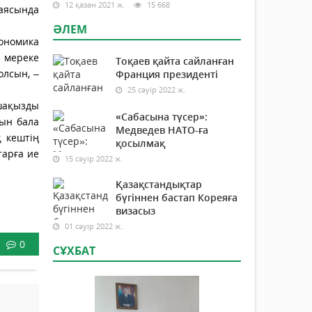
12 қазан 2021 ж.
15 668
 аясында
ӘЛЕМ
кономика
і мереке
Тоқаев қайта сайланған
олсын, –
Франция президенті
25 сәуір 2022 ж.
шақызды
«Сабасына түсер»:
тын бала
Медведев НАТО-ға
 кештің
қосылмақ
тарға ие
15 сәуір 2022 ж.
Қазақстандықтар
бүгіннен бастап Кореяға
визасыз
01 сәуір 2022 ж.
0
СҰХБАТ