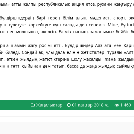
ғзым» атты жалпы республикалық акция өтсе, рухани жаңғыру
 бүлдіршіндердің бәрі терең білім алып, мәдениет, спорт, э
рін түлетуге, көркейтуге күш салады деп сенеміз. Міне, бүгінг
ыс пен молшылық әкелсін. Еліміз тыныш, заманымыз бейбіт б
ша шамын жағу рәсімі өтті. Бүлдіршіндер Аяз ата мен Қар
биледі. Сондай-ақ, ұлы дала елінің жетістіктері туралы «Ал
п, өткен жылдың жетістіктеріне шолу жасалды. Жаңа жылдық
мінің тәтті сыйынан дәм татып, басқа да жаңа жылдық сыйлық
Жаңалықтар
01 қаңтар 2018 ж.
1 460