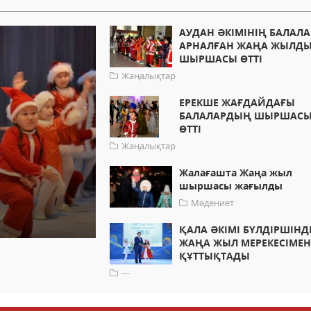
АУДАН ӘКІМІНІҢ БАЛАЛА
АРНАЛҒАН ЖАҢА ЖЫЛД
ШЫРШАСЫ ӨТТІ
Жаңалықтар
ЕРЕКШЕ ЖАҒДАЙДАҒЫ
БАЛАЛАРДЫҢ ШЫРШАС
ӨТТІ
Жаңалықтар
Жалағашта Жаңа жыл
шыршасы жағылды
Мәдениет
ҚАЛА ӘКІМІ БҮЛДІРШІНД
ЖАҢА ЖЫЛ МЕРЕКЕСІМЕ
ҚҰТТЫҚТАДЫ
---