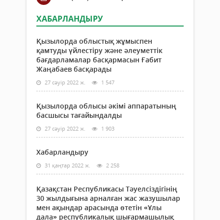
ХАБАРЛАНДЫРУ
Қызылорда облыстық жұмыспен
қамтуды үйлестіру және әлеуметтік
бағдарламалар басқармасын Ғабит
Жаңабаев басқарады
27 сәуір 2022 ж.
1 547
Қызылорда облысы әкімі аппаратының
басшысы тағайындалды
27 сәуір 2022 ж.
1 903
Хабарландыру
31 қаңтар 2022 ж.
2 258
Қазақстан Республикасы Тәуелсіздігінің
30 жылдығына арналған жас жазушылар
мен ақындар арасында өтетін «Ұлы
дала» республикалық шығармашылық