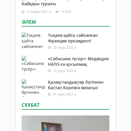
байқауы туралы
12 қазан 2021 ж.
15 679
ӘЛЕМ
Тоқаев қайта сайланған
Франция президенті
25 сәуір 2022 ж.
«Сабасына түсер»: Медведев
НАТО-ға қосылмақ
15 сәуір 2022 ж.
Қазақстандықтар бүгіннен
бастап Кореяға визасыз
01 сәуір 2022 ж.
СҰХБАТ