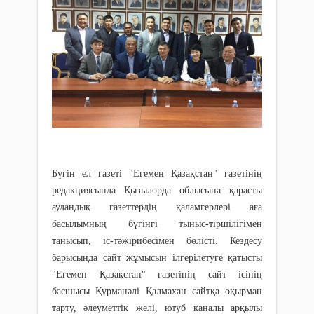
Бүгін ел газеті "Егемен Қазақстан" газетінің
редакциясында Қызылорда облысына қарасты
аудандық газеттердің қаламгерлері аға
басылымның бүгінгі тыныс-тіршілігімен
танысып, іс-тәжірибесімен бөлісті. Кездесу
барысында сайт жұмысын ілгерілетуге қатысты
"Егемен Қазақстан" газетінің сайт ісінің
басшысы Құрманəлі Қалмахан сайтқа оқырман
тарту, əлеуметтік желі, ютуб каналы арқылы