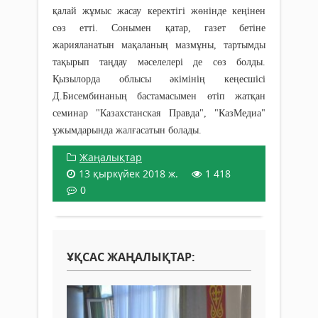
қалай жұмыс жасау керектігі жөнінде кеңінен
сөз етті. Сонымен қатар, газет бетіне
жарияланатын мақаланың мазмұны, тартымды
тақырып таңдау мəселелері де сөз болды.
Қызылорда облысы əкімінің кеңесшісі
Д.Бисембинаның бастамасымен өтіп жатқан
семинар "Казахстанская Правда", "КазМедиа"
ұжымдарында жалғасатын болады.
Жаңалықтар
13 қыркүйек 2018 ж.
1 418
0
ҰҚСАС ЖАҢАЛЫҚТАР: