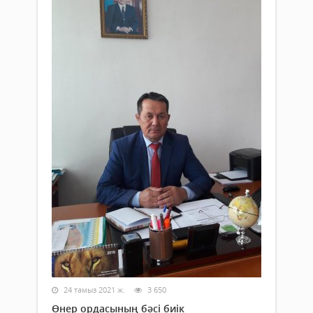
24 тамыз 2021 ж.
3 650
Өнер ордасының бәсі биік