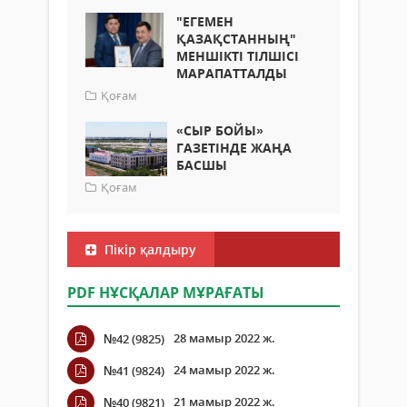
"ЕГЕМЕН
ҚАЗАҚСТАННЫҢ"
МЕНШІКТІ ТІЛШІСІ
МАРАПАТТАЛДЫ
Қоғам
«СЫР БОЙЫ»
ГАЗЕТІНДЕ ЖАҢА
БАСШЫ
Қоғам
Пікір қалдыру
PDF НҰСҚАЛАР МҰРАҒАТЫ
28 мамыр 2022 ж.
№42 (9825)
24 мамыр 2022 ж.
№41 (9824)
21 мамыр 2022 ж.
№40 (9821)