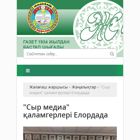
Жалағаш жаршысы
»
Жаңалықтар
» "Сыр
медиа" қаламгерлері Елордада
"Сыр медиа"
қаламгерлері Елордада