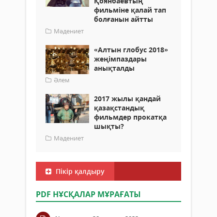
Қоянбаевтың
фильміне қалай тап
болғанын айтты
Мәдениет
«Алтын глобус 2018»
жеңімпаздары
анықталды
Әлем
2017 жылы қандай
қазақстандық
фильмдер прокатқа
шықты?
Мәдениет
Пікір қалдыру
PDF НҰСҚАЛАР МҰРАҒАТЫ