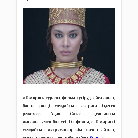
«Томирис» туралы фильм түсіруді ойға алып,
басты рөлді сомдайтын актриса іздеген
режиссер Ақан Сатаев қуанышты
жаңалығымен бөлісті. Ол фильмде Томиристі
сомдайтын актрисаның кім екенін айтып,
суретін көрсетті, деп хабарлайды
Stan.kz
.