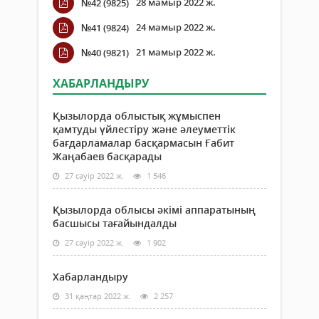
28 мамыр 2022 ж.
№42 (9825)
24 мамыр 2022 ж.
№41 (9824)
21 мамыр 2022 ж.
№40 (9821)
ХАБАРЛАНДЫРУ
Қызылорда облыстық жұмыспен
қамтуды үйлестіру және әлеуметтік
бағдарламалар басқармасын Ғабит
Жаңабаев басқарады
27 сәуір 2022 ж.
1 546
Қызылорда облысы әкімі аппаратының
басшысы тағайындалды
27 сәуір 2022 ж.
1 902
Хабарландыру
31 қаңтар 2022 ж.
2 257