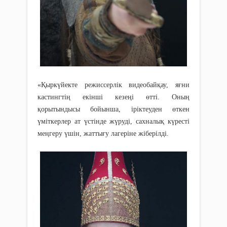
«Қыркүйекте режиссерлік видеобайқау, яғни
кастингтің екінші кезеңі өтті. Оның
қорытындысы бойынша, іріктеуден өткен
үміткерлер ат үстінде жүруді, сахналық күресті
меңгеру үшін, жаттығу лагеріне жіберілді.