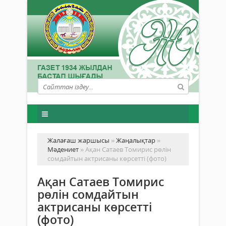
Жалағаш жаршысы
»
Жаңалықтар
»
Мәдениет
» Ақан Сатаев Томирис рөлін
сомдайтын актрисаны көрсетті (фото)
Ақан Сатаев Томирис
рөлін сомдайтын
актрисаны көрсетті
(фото)