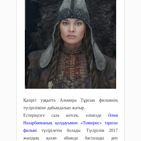
Қазіргі уақытта Альмира Тұрсын фильмнің
түсіріліміне дайындалып жатыр.
Естеріңізге сала кетсек, елімізде
Әлия
Назарбаеваның қолдауымен «Томирис» тарихи
фильмі
түсірілетін болады. Түсірілім 2017
жылдың қазан айында басталады деп