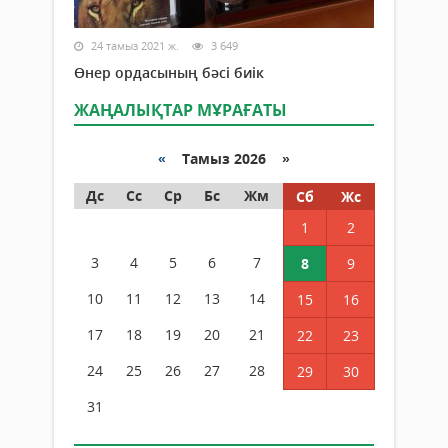
24 тамыз 2021 ж.
3 649
Өнер ордасының бәсі биік
ЖАҢАЛЫҚТАР МҰРАҒАТЫ
«
Тамыз 2026 »
Дс
Сс
Ср
Бс
Жм
Сб
Жс
1
2
3
4
5
6
7
8
9
10
11
12
13
14
15
16
17
18
19
20
21
22
23
24
25
26
27
28
29
30
31