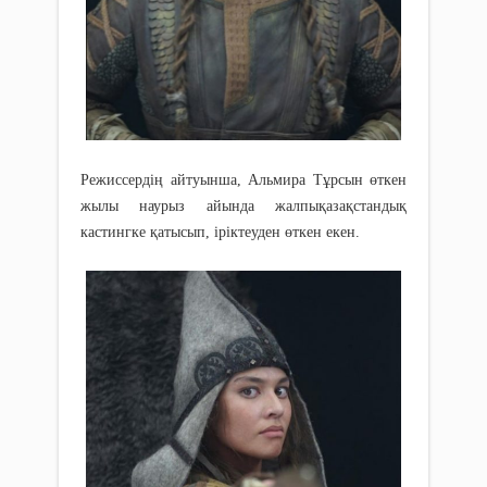
Режиссердің айтуынша, Альмира Тұрсын өткен
жылы наурыз айында жалпықазақстандық
кастингке қатысып, іріктеуден өткен екен.