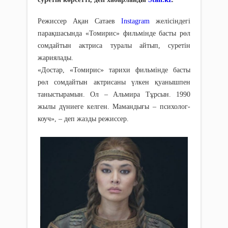
Режиссер Ақан Сатаев
Instagram
желісіндегі
парақшасында «Томирис» фильмінде басты рөл
сомдайтын актриса туралы айтып, суретін
жариялады.
«Достар, «Томирис» тарихи фильмінде басты
рөл сомдайтын актрисаны үлкен қуанышпен
таныстырамын. Ол – Альмира Тұрсын. 1990
жылы дүниеге келген. Мамандығы – психолог-
коуч», – деп жазды режиссер.