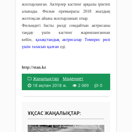
жоспарланған. Актерлер кастинг арқылы іріктеп
алынады. Фильм премьерасы 2018 жылдың
желтоқсан айына жоспарланып отыр.
Фильмдегі басты рөлді сомдайтын актрисаны
таңдау үшін кастинг жарияланғаннан
кейін,
қазақстандық актрисалар Томирис рөлі
үшін таласып қалған
еді.
http://stan.kz
Жаңалықтар
/
Мәдениет
18 ақпан 2018 ж.
2 069
0
ҰҚСАС ЖАҢАЛЫҚТАР: