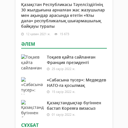
Қазақстан Республикасы Тәуелсіздігінің
30 жылдығына арналған жас жазушылар
мен ақындар арасында өтетін «Ұлы
дала» республикалық шығармашылық
байқауы туралы
12 қазан 2021 ж.
15 673
ӘЛЕМ
Тоқаев қайта сайланған
Франция президенті
25 сәуір 2022 ж.
«Сабасына түсер»: Медведев
НАТО-ға қосылмақ
15 сәуір 2022 ж.
Қазақстандықтар бүгіннен
бастап Кореяға визасыз
01 сәуір 2022 ж.
СҰХБАТ