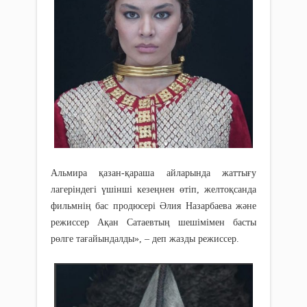
Альмира қазан-қараша айларында жаттығу
лагеріндегі үшінші кезеңнен өтіп, желтоқсанда
фильмнің бас продюсері Әлия Назарбаева және
режиссер Ақан Сатаевтың шешімімен басты
рөлге тағайындалды», – деп жазды режиссер.