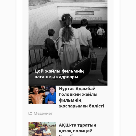
Цой жайлы фильмнің
алғашқы кадрлары
Нұртас Адамбай
Головкин жайлы
фильмнің
жоспарымен бөлісті
Мәдениет
АҚШ-та тұратын
қазақ полицей